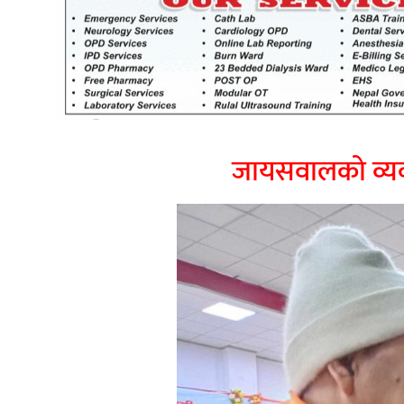
खेतीकिसानी
कर्णाल
सुदूरप
परियोजना सकिनै लाग्दा खुल्यो वन
उद्यमीले सहुलियत ऋण लिने बाटो
जायसवालको व्यवस्
निर्धारित ठाउँमा राजर्षिजनक
विश्वविद्यालय भवन बनाउन
उपकुलपतिद्वारा आनाकानी