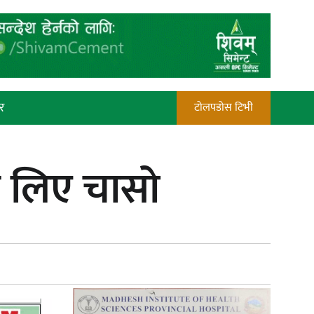
र
टोलपडोस टिभी
रौतहटमा चट्याङ लाग्दा एककोे मृत्यु
ले लिए चासो
प्रेस काउन्सिल सदस्य नियुक्तिमा विभेद
भयो : जनमत पत्रकार संघ