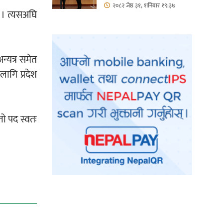
हिस्सा : नियोग उपप्रमुख
२०८२ जेष्ठ ३१, शनिबार १९:३७
ो । त्यसअघि
श्रीवास्तव
न्यत्र समेत
ागि प्रदेश
तो पद स्वतः