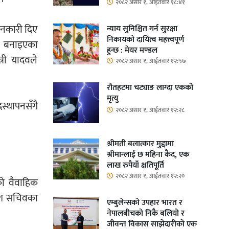
२०८२ असार १, आईतवार १८:४१
ानकारी दिए
न्याय सुनिश्चित गर्न सुरक्षा
निकायको दायित्व महत्त्वपूर्ण
व बनाइएका
हुन्छ : मेयर मण्डल
्री यादवले
२०८२ असार १, आईतवार १२:५७
रौतहटमा चट्याङ लाग्दा एककोे
मृत्यु
स्थापनसँगै
२०८२ असार १, आईतवार १२:२८
श्रीमती बलात्कार मुद्दामा
श्रीमान्लाई छ महिना कैद, एक
लाख रुपैयाँ क्षतिपूर्ति
२०८२ असार १, आईतवार १२:२०
ो वैवाहिक
देश सचिवका
एम्बुलेन्सको उपहार भारत र
नेपालबीचको निकै बलियो र
जीवन्त विकास साझेदारीको एक