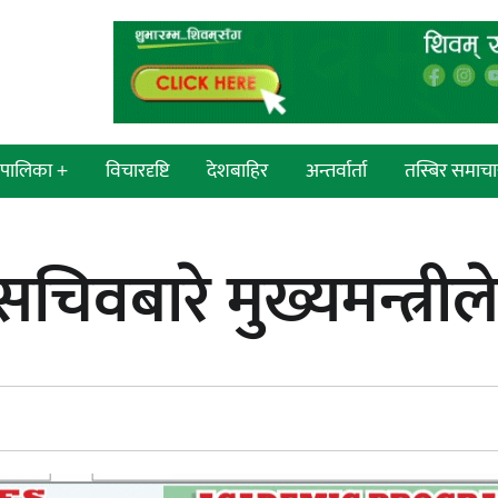
श/पालिका +
विचारदृष्टि
देशबाहिर
अन्तर्वार्ता
तस्बिर समाचा
 सांसद
न्याय सुनिश्चित गर्न सुरक्षा निकायको
चिवबारे मुख्यमन्त्री
प्रदेश
दायित्व महत्त्वपूर्ण हुन्छ : मेयर मण्डल
्रदेश
ी प्रदेश
 प्रदेश
एम्बुलेन्सको उपहार भारत र नेपालबीचको
निकै बलियो र जीवन्त विकास
ी प्रदेश