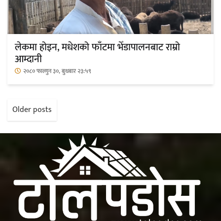
लेकमा होइन, मधेशको फाँटमा भेँडापालनबाट राम्रो
आम्दानी
२०८० फाल्गुन ३०, बुधबार २३:५९
Posts
Older posts
navigation