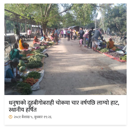
धनुषाको दुहबीगोबराही चोकमा चार वर्षपछि लाग्यो हाट,
स्थानीय हर्षित
२०८१ बैशाख ५, बुधबार १९:२६