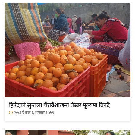
हिउँदको सुन्तला चैतवैशाखमा तेब्बर मूल्यमा बिक्दै
२०८१ बैशाख १, शनिबार १८:५९