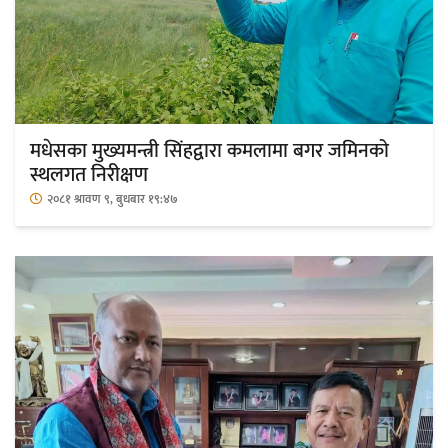
महत्त्वपूर्ण हुन्छ : मेयर मण्डल
मधेसका मुख्यमन्त्री सिंहद्वारा कमलामा बगर जमिनको
रौतहटमा चट्याङ लाग्दा एककोे मृत्यु
स्थलगत निरीक्षण
२०८१ श्रावण ९, बुधबार १९:४७
श्रीमती बलात्कार मुद्दामा श्रीमान्लाई छ महिना
कैद, एक लाख रुपैयाँ क्षतिपूर्ति