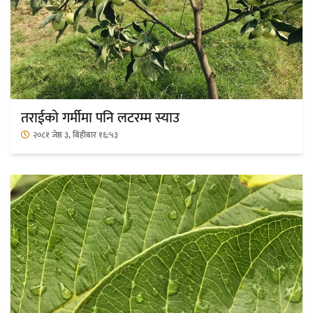
नदी अधिकारका ती कानुनी पाटा, जसले
बनाउँछ नदीलाई संरक्षण हकदार
तराईको गर्मीमा पनि लटरम्म स्याउ
२०८१ जेष्ठ ३, बिहीबार १६:५३
प्रतिस्पर्धाबिनाको नियुक्ति बदरबारे अन्तरिम
आदेश निक्र्योल गर्न असार ६ मा पेसी
निर्धारित ठाउँमा राजर्षिजनक विश्वविद्यालय
भवन बनाउन उपकुलपतिद्वारा आनाकानी