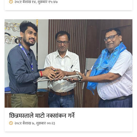
२०८१ बैशाख १४, शुक्रबार १५:४७
छिन्नमस्ताले माटो नक्सांकन गर्ने
२०८१ बैशाख ७, शुक्रबार ००:२३