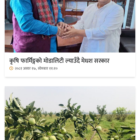
एम्बुलेन्सको उपहार भारत र नेपालबीचको निकै
बलियो र जीवन्त विकास साझेदारीको एक
हिस्सा : नियोग उपप्रमुख श्रीवास्तव
प्रेस काउन्सिल सदस्य नियुक्तिमा विभेद भयो :
कृषि फार्मिङ्गको मोडालिटी ल्याउँदै मेधश सरकार
जनमत पत्रकार संघ
२०८१ असार १७, सोमबार ११:१०
परियोजना सकिनै लाग्दा खुल्यो वन उद्यमीले
सहुलियत ऋण लिने बाटो