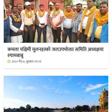
कमला पश्चिमी मूलनहरको जलउपभोक्ता समिति अध्यक्षमा
श्यामबाबु
२०८० चैत्र ७, बुधबार ०९:५९