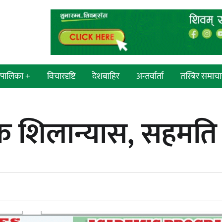
श/पालिका +
विचारदृष्टि
देशबाहिर
अन्तर्वार्ता
तस्बिर समाचा
 सांसद
न्याय सुनिश्चित गर्न सुरक्षा निकायको
क शिलान्यास, सहमति
प्रदेश
दायित्व महत्त्वपूर्ण हुन्छ : मेयर मण्डल
्रदेश
ी प्रदेश
 प्रदेश
एम्बुलेन्सको उपहार भारत र नेपालबीचको
निकै बलियो र जीवन्त विकास
ी प्रदेश