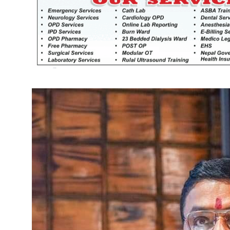
खेतीकिसानी
कर्णाल
सुदूरप
परियोजना सकिनै लाग्दा खुल्यो वन
उद्यमीले सहुलियत ऋण लिने बाटो
निर्धारित ठाउँमा राजर्षिजनक
विश्वविद्यालय भवन बनाउन
उपकुलपतिद्वारा आनाकानी