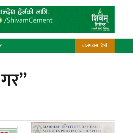
र
टोलपडोस टिभी
रौतहटमा चट्याङ लाग्दा एककोे मृत्यु
 गर”
प्रेस काउन्सिल सदस्य नियुक्तिमा विभेद
भयो : जनमत पत्रकार संघ