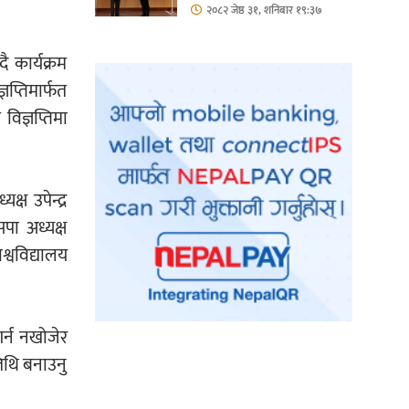
हिस्सा : नियोग उपप्रमुख
२०८२ जेष्ठ ३१, शनिबार १९:३७
श्रीवास्तव
ै कार्यक्रम
ञप्तिमार्फत
विज्ञप्तिमा
ष उपेन्द्र
पा अध्यक्ष
श्वविद्यालय
र्न नखोजेर
िथि बनाउनु