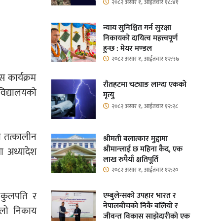
२०८२ असार १, आईतवार १८:४१
न्याय सुनिश्चित गर्न सुरक्षा
निकायको दायित्व महत्त्वपूर्ण
हुन्छ : मेयर मण्डल
२०८२ असार १, आईतवार १२:५७
स कार्यक्रम
रौतहटमा चट्याङ लाग्दा एककोे
वविद्यालयको
मृत्यु
२०८२ असार १, आईतवार १२:२८
ा तत्कालीन
श्रीमती बलात्कार मुद्दामा
श्रीमान्लाई छ महिना कैद, एक
ा अध्यादेश
लाख रुपैयाँ क्षतिपूर्ति
२०८२ असार १, आईतवार १२:२०
। कुलपति र
एम्बुलेन्सको उपहार भारत र
नेपालबीचको निकै बलियो र
थ्लो निकाय
जीवन्त विकास साझेदारीको एक