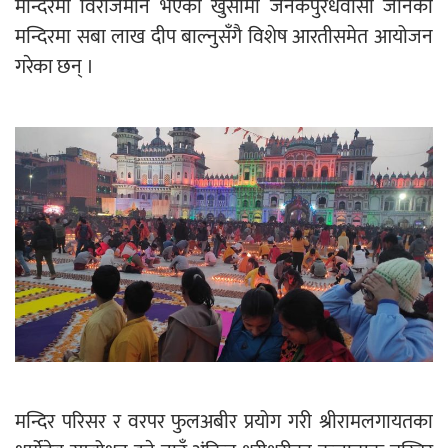
मन्दिरमा विराजमान भएको खुसीमा जनकपुरधवासी जानकी
मन्दिरमा सबा लाख दीप बाल्नुसँगै विशेष आरतीसमेत आयोजन
नदी अधिकारका ती कानुनी पाटा, जसले
गरेका छन् ।
बनाउँछ नदीलाई संरक्षण हकदार
प्रतिस्पर्धाबिनाको नियुक्ति बदरबारे अन्तरिम
आदेश निक्र्योल गर्न असार ६ मा पेसी
निर्धारित ठाउँमा राजर्षिजनक विश्वविद्यालय
भवन बनाउन उपकुलपतिद्वारा आनाकानी
मन्दिर परिसर र वरपर फुलअबीर प्रयोग गरी श्रीरामलगायतका