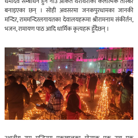
धर्मोदेव सम्बोधन हुने नाउँ अंकित थरीथरीका कलात्मक तस्बिर
बनाइएका छन् । सोही अवसरमा जनकपुरधामका जानकी
मन्दिर, राममन्दिरलगायतका देवालयहरूमा श्रीरामनाम संकीर्तन,
भजन, रामायण पाठ आदि धार्मिक कृत्यहरू हुँदैछन् ।