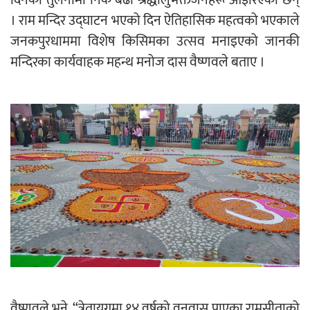
दिनको तुलनामा निकै बढी श्रद्धालुभक्तजनहरू ओइरिएका छन्
। राम मन्दिर उद्घाटन भएको दिन ऐतिहासिक महत्वको भएकाले
जनकपुरधाममा विशेष किसिमका उत्सव मनाइएको जानकी
मन्दिरका कार्यवाहक महन्थ मनोज दास वैष्णवले बताए ।
वैष्णवले भने, “त्रेतायुगमा १४ वर्षको वनवास पाएका रामसीताको