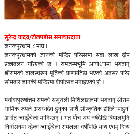
एम्बुलेन्सको उपहार भारत र नेपालबीचको निकै
बलियो र जीवन्त विकास साझेदारीको एक
हिस्सा : नियोग उपप्रमुख श्रीवास्तव
सुरेन्द्र यादव/टोलपडोस समाचारदाता
जनकपुरधाम, ८ माघ ।
जनकपुरधामको जानकी मन्दिर परिसरमा सबा लाख दीप
प्रेस काउन्सिल सदस्य नियुक्तिमा विभेद भयो :
प्रज्जवलन गरिएको छ । रामजन्मभूमि आयोध्यामा भगवान्
जनमत पत्रकार संघ
श्रीरामको बालस्वरूप मूर्तिको प्राणप्रतिष्ठा भएको अवसर पारेर
सोमबार जानकी मन्दिरमा दीपोत्सव मनाइएको हो ।
मर्यादापुरुषोत्तम रामको ससुराली मिथिलाञ्चलमा भगवान् श्रीराम
परियोजना सकिनै लाग्दा खुल्यो वन उद्यमीले
धार्मिक रूपले अराध्यदेव हुनुका साथै साँस्कृतिक दृष्टिले ‘पाहुन’
सहुलियत ऋण लिने बाटो
अर्थात् ज्वाइँचेला मानिन्छन् । गत पाँच सय वर्षदेखि त्रिपालमुनि
निर्वासनमा रहेका ज्वाइँचेला रामलला वर्षौंपछि भव्य एवम् दिव्य