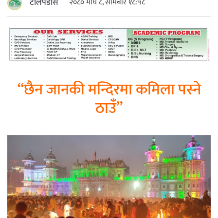
टोलपडोस
२०८० माघ ८, सोमबार १८:५८
महत्त्वपूर्ण हुन्छ : मेयर मण्डल
रौतहटमा चट्याङ लाग्दा एककोे मृत्यु
“छैन जानकी मन्दिरमा कमिला पस्ने
ठाउँ”
श्रीमती बलात्कार मुद्दामा श्रीमान्लाई छ महिना
कैद, एक लाख रुपैयाँ क्षतिपूर्ति