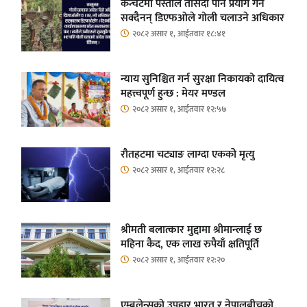
कन्चटमा पेस्तोल तेर्सिँदा पनि प्रयोग गर्न
सक्दैनन् डिएफओले गोली चलाउने अधिकार
२०८२ असार १, आईतवार १८:४१
न्याय सुनिश्चित गर्न सुरक्षा निकायको दायित्व
महत्त्वपूर्ण हुन्छ : मेयर मण्डल
२०८२ असार १, आईतवार १२:५७
रौतहटमा चट्याङ लाग्दा एककोे मृत्यु
२०८२ असार १, आईतवार १२:२८
श्रीमती बलात्कार मुद्दामा श्रीमान्लाई छ
महिना कैद, एक लाख रुपैयाँ क्षतिपूर्ति
२०८२ असार १, आईतवार १२:२०
एम्बुलेन्सको उपहार भारत र नेपालबीचको