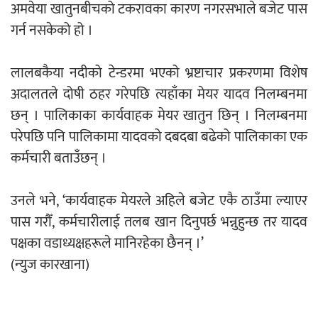
अमवेया खातुनबीचको टकरावका कारण नगरसभाले बजेट पास
गर्न नसकेको हो ।
नदी अधिकारका ती कानुनी पाटा, जसले
बनाउँछ नदीलाई संरक्षण हकदार
लालबकैया नदीको टेन्डरमा भएको भ्रष्टाचार प्रकरणमा विशेष
अदालतले दोषी ठहर गरेपछि त्यहाँका मेयर यादव निलम्बनमा
छन् । पालिकाका कार्यवाहक मेयर खातुन छिन् । निलम्बनमा
परेपछि पनि पालिकामा यादवको दबदबा बढेको पालिकाका एक
कर्मचारी बताउँछन् ।
प्रतिस्पर्धाबिनाको नियुक्ति बदरबारे अन्तरिम
आदेश निक्र्योल गर्न असार ६ मा पेसी
उनले भने, ‘कार्यवाहक मेयरले अहिले बजेट एकै ठाउँमा ल्याएर
पास गरौँ, कर्मचारीलाई तलब खान दिनुपर्छ भन्नुहुन्छ तर यादव
पक्षका वडाध्यक्षहरूले मानिरहेका छैनन् ।’
(न्युज कारखाना)
निर्धारित ठाउँमा राजर्षिजनक विश्वविद्यालय
भवन बनाउन उपकुलपतिद्वारा आनाकानी