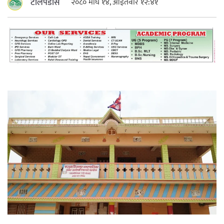
टोलपडोस
२०८० माघ १४, आईतवार १२:४१
महत्त्वपूर्ण हुन्छ : मेयर मण्डल
रौतहटमा चट्याङ लाग्दा एककोे मृत्यु
श्रीमती बलात्कार मुद्दामा श्रीमान्लाई छ महिना
कैद, एक लाख रुपैयाँ क्षतिपूर्ति