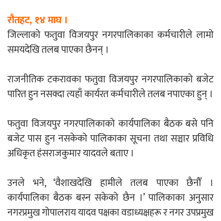
एम्बुलेन्सको उपहार भारत र नेपालबीचको निकै
रौतहट, १४ माघ ।
बलियो र जीवन्त विकास साझेदारीको एक
जिल्लाको फतुवा विजयपुर नगरपालिकाका कर्मचारीले लामो
हिस्सा : नियोग उपप्रमुख श्रीवास्तव
समयदेखि तलब पाएका छैनन् ।
राजनीतिक टकरावका फतुवा विजयपुर नगरपालिकाको बजेट
पारित हुन नसक्दा त्यहाँ कार्यरत कर्मचारीले तलब नपाएका हुन् ।
प्रेस काउन्सिल सदस्य नियुक्तिमा विभेद भयो :
जनमत पत्रकार संघ
फतुवा विजयपुर नगरपालिकाको कार्यपालिका बैठक बसे पनि
बजेट पास हुन नसकेको पालिकाका सूचना तथा सञ्चार प्रविधि
अधिकृत हंसराजकुमार यादवले बताए ।
परियोजना सकिनै लाग्दा खुल्यो वन उद्यमीले
उनले भने, ‘वैशाखदेखि हामीले तलब पाएका छैनौँ ।
सहुलियत ऋण लिने बाटो
कार्यपालिका बैठक बस्न सकेको छैन ।’ पालिकाका अनुसार
नगरप्रमुख गोपालराय यादव पक्षका वडाध्यक्षहरू र नगर उपप्रमुख