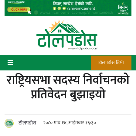
Skip
to
content
टोलपडोस टिभी
राष्ट्रियसभा सदस्य निर्वाचनको
कन्चटमा पेस्तोल तेर्सिँदा पनि प्रयोग गर्न
प्रतिवेदन बुझाइयो
सक्दैनन् डिएफओले गोली चलाउने अधिकार
टोलपडोस
२०८० माघ १४, आईतवार १६:३०
न्याय सुनिश्चित गर्न सुरक्षा निकायको दायित्व