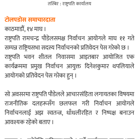
तस्बिर : राष्ट्रपति कार्यालय
एम्बुलेन्सको उपहार भारत र नेपालबीचको निकै
बलियो र जीवन्त विकास साझेदारीको एक
टोलपडोस समाचारदाता
हिस्सा : नियोग उपप्रमुख श्रीवास्तव
काठमाडौं, १४ माघ ।
राष्ट्रपति रामचन्द्र पौडेलसमक्ष निर्वाचन आयोगले माघ ११ गते
सम्पन्न राष्ट्रियसभा सदस्य निर्वाचनको प्रतिवेदन पेस गरेको छ ।
राष्ट्रपति भवन शीतल निवासमा आइतबार आयोजित एक
प्रेस काउन्सिल सदस्य नियुक्तिमा विभेद भयो :
कार्यक्रममा प्रमुख निर्वाचन आयुक्त दिनेशकुमार थपलियाले
जनमत पत्रकार संघ
आयोगको प्रतिवेदन पेस गरेका हुन् ।
सो अवसरमा राष्ट्रपति पौडेलले आचारसंहिता लगायतका विषयमा
राजनीतिक दलहरूसँग छलफल गरी निर्वाचन आयोगले
परियोजना सकिनै लाग्दा खुल्यो वन उद्यमीले
निर्वाचनलाई अझ स्वतन्त्र, धाँधलीरहित र निष्पक्ष बनाउन
सहुलियत ऋण लिने बाटो
आवश्यक रहेको बताए ।