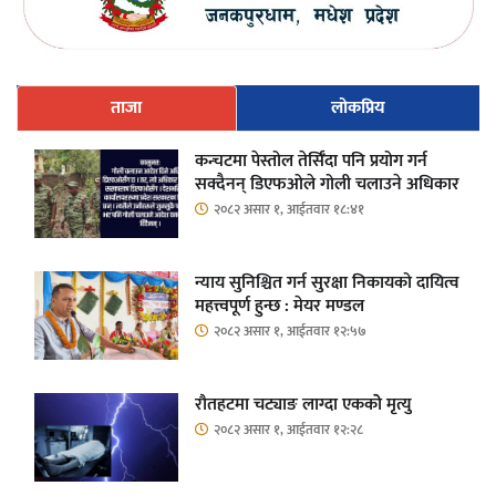
ताजा
लोकप्रिय
कन्चटमा पेस्तोल तेर्सिँदा पनि प्रयोग गर्न
सक्दैनन् डिएफओले गोली चलाउने अधिकार
२०८२ असार १, आईतवार १८:४१
न्याय सुनिश्चित गर्न सुरक्षा निकायको दायित्व
महत्त्वपूर्ण हुन्छ : मेयर मण्डल
२०८२ असार १, आईतवार १२:५७
रौतहटमा चट्याङ लाग्दा एककोे मृत्यु
२०८२ असार १, आईतवार १२:२८