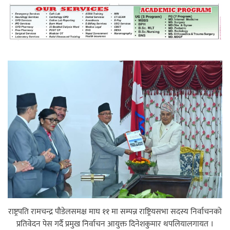
महत्त्वपूर्ण हुन्छ : मेयर मण्डल
रौतहटमा चट्याङ लाग्दा एककोे मृत्यु
श्रीमती बलात्कार मुद्दामा श्रीमान्लाई छ महिना
कैद, एक लाख रुपैयाँ क्षतिपूर्ति
राष्ट्रपति रामचन्द्र पौडेलसमक्ष माघ ११ मा सम्पन्न राष्ट्रियसभा सदस्य निर्वाचनको
प्रतिवेदन पेस गर्दै प्रमुख निर्वाचन आयुक्त दिनेशकुमार थपलियालगायत ।