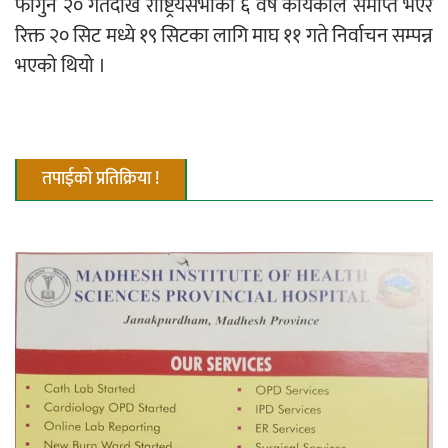
फागुन २० गतेदेखि राष्ट्रियसभाको ६ वर्षे कार्यकाल समाप्त भएर
रिक्त २० सिट मध्ये १९ सिटका लागि माघ ११ गते निर्वाचन सम्पन्न
नदी अधिकारका ती कानुनी पाटा, जसले
भएको थियो ।
बनाउँछ नदीलाई संरक्षण हकदार
तपाईको प्रतिक्रिया !
प्रतिस्पर्धाबिनाको नियुक्ति बदरबारे अन्तरिम
आदेश निक्र्योल गर्न असार ६ मा पेसी
निर्धारित ठाउँमा राजर्षिजनक विश्वविद्यालय
भवन बनाउन उपकुलपतिद्वारा आनाकानी