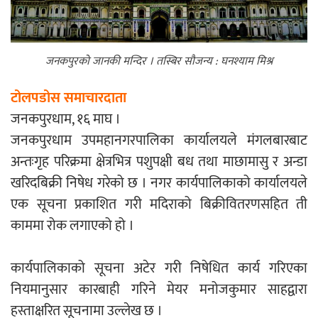
एम्बुलेन्सको उपहार भारत र नेपालबीचको निकै
बलियो र जीवन्त विकास साझेदारीको एक
जनकपुरको जानकी मन्दिर । तस्बिर सौजन्य : घनश्याम मिश्र
हिस्सा : नियोग उपप्रमुख श्रीवास्तव
टोलपडोस समाचारदाता
जनकपुरधाम, १६ माघ ।
प्रेस काउन्सिल सदस्य नियुक्तिमा विभेद भयो :
जनकपुरधाम उपमहानगरपालिका कार्यालयले मंगलबारबाट
जनमत पत्रकार संघ
अन्तःगृह परिक्रमा क्षेत्रभित्र पशुपक्षी बध तथा माछामासु र अन्डा
खरिदबिक्री निषेध गरेको छ । नगर कार्यपालिकाको कार्यालयले
एक सूचना प्रकाशित गरी मदिराको बिक्रीवितरणसहित ती
काममा रोक लगाएको हो ।
परियोजना सकिनै लाग्दा खुल्यो वन उद्यमीले
कार्यपालिकाको सूचना अटेर गरी निषेधित कार्य गरिएका
सहुलियत ऋण लिने बाटो
नियमानुसार कारबाही गरिने मेयर मनोजकुमार साहद्वारा
हस्ताक्षरित सूचनामा उल्लेख छ ।