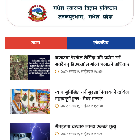
ताजा
लोकप्रिय
कन्चटमा पेस्तोल तेर्सिँदा पनि प्रयोग गर्न
सक्दैनन् डिएफओले गोली चलाउने अधिकार
२०८२ असार १, आईतवार १८:४१
न्याय सुनिश्चित गर्न सुरक्षा निकायको दायित्व
महत्त्वपूर्ण हुन्छ : मेयर मण्डल
२०८२ असार १, आईतवार १२:५७
रौतहटमा चट्याङ लाग्दा एककोे मृत्यु
२०८२ असार १, आईतवार १२:२८