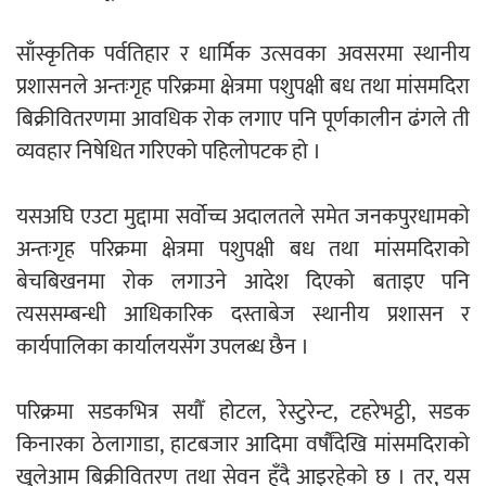
साँस्कृतिक पर्वतिहार र धार्मिक उत्सवका अवसरमा स्थानीय
नदी अधिकारका ती कानुनी पाटा, जसले
प्रशासनले अन्तःगृह परिक्रमा क्षेत्रमा पशुपक्षी बध तथा मांसमदिरा
बनाउँछ नदीलाई संरक्षण हकदार
बिक्रीवितरणमा आवधिक रोक लगाए पनि पूर्णकालीन ढंगले ती
व्यवहार निषेधित गरिएको पहिलोपटक हो ।
यसअघि एउटा मुद्दामा सर्वोच्च अदालतले समेत जनकपुरधामको
प्रतिस्पर्धाबिनाको नियुक्ति बदरबारे अन्तरिम
अन्तःगृह परिक्रमा क्षेत्रमा पशुपक्षी बध तथा मांसमदिराको
आदेश निक्र्योल गर्न असार ६ मा पेसी
बेचबिखनमा रोक लगाउने आदेश दिएको बताइए पनि
त्यससम्बन्धी आधिकारिक दस्ताबेज स्थानीय प्रशासन र
कार्यपालिका कार्यालयसँग उपलब्ध छैन ।
परिक्रमा सडकभित्र सयौँ होटल, रेस्टुरेन्ट, टहरेभट्ठी, सडक
निर्धारित ठाउँमा राजर्षिजनक विश्वविद्यालय
किनारका ठेलागाडा, हाटबजार आदिमा वर्षौंदेखि मांसमदिराको
भवन बनाउन उपकुलपतिद्वारा आनाकानी
खुलेआम बिक्रीवितरण तथा सेवन हुँदै आइरहेको छ । तर, यस