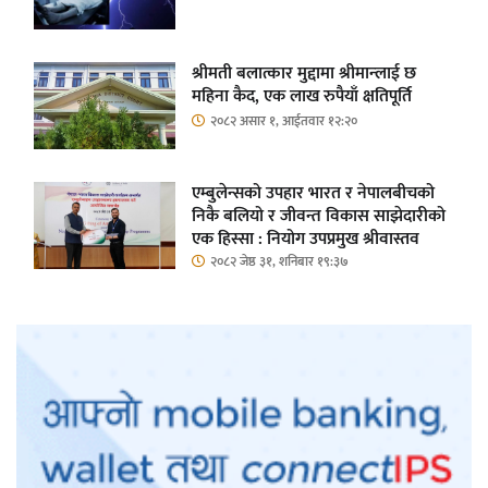
श्रीमती बलात्कार मुद्दामा श्रीमान्लाई छ
महिना कैद, एक लाख रुपैयाँ क्षतिपूर्ति
२०८२ असार १, आईतवार १२:२०
एम्बुलेन्सको उपहार भारत र नेपालबीचको
निकै बलियो र जीवन्त विकास साझेदारीको
एक हिस्सा : नियोग उपप्रमुख श्रीवास्तव
२०८२ जेष्ठ ३१, शनिबार १९:३७