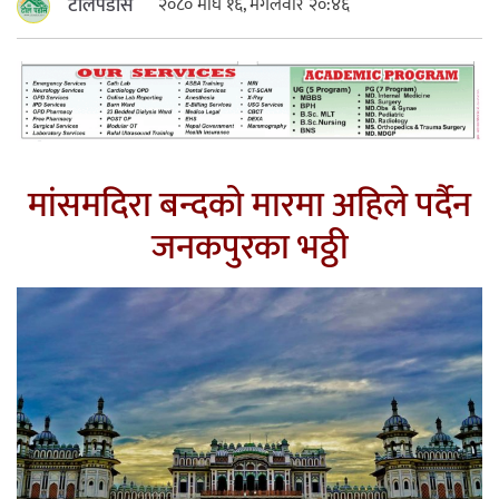
टोलपडोस
२०८० माघ १६, मंगलवार २०:४६
महत्त्वपूर्ण हुन्छ : मेयर मण्डल
रौतहटमा चट्याङ लाग्दा एककोे मृत्यु
मांसमदिरा बन्दको मारमा अहिले पर्दैन
जनकपुरका भठ्ठी
श्रीमती बलात्कार मुद्दामा श्रीमान्लाई छ महिना
कैद, एक लाख रुपैयाँ क्षतिपूर्ति