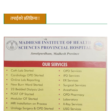
नदी अधिकारका ती कानुनी पाटा, जसले
तपाईको प्रतिक्रिया !
बनाउँछ नदीलाई संरक्षण हकदार
प्रतिस्पर्धाबिनाको नियुक्ति बदरबारे अन्तरिम
आदेश निक्र्योल गर्न असार ६ मा पेसी
निर्धारित ठाउँमा राजर्षिजनक विश्वविद्यालय
भवन बनाउन उपकुलपतिद्वारा आनाकानी