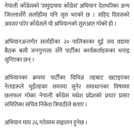
नेपाली काँग्रेसको ‘समुदायमा काँग्रेस’ अभियान देशभरिका अन्य
एम्बुलेन्सको उपहार भारत र नेपालबीचको निकै
जिल्लासँगै सर्लाहीमा पनि सुरु भएको छ । सहिद दिवसको
बलियो र जीवन्त विकास साझेदारीको एक
अवसर पारेर काँग्रेसले यो अभियानको सुरुआत गरेको हो ।
हिस्सा : नियोग उपप्रमुख श्रीवास्तव
अभियानअन्तर्गत सर्लाहीका २० पालिकाका दुई सय वडामा
बैठक बसी जनगुनासा सँगै पार्टीका कार्यकर्ताहरूका भनाइ
प्रेस काउन्सिल सदस्य नियुक्तिमा विभेद भयो :
सुनिएका छन् ।
जनमत पत्रकार संघ
अभियानका क्रममा पार्टीका विभिन्न तहबाट खटाइएका
नेताहरूले भुइँतहका समस्या सुनेर समाधानका विषयमा
छलफल गरेका नेपाली काँग्रेस मधेश प्रदेशको प्रचार प्रसार
समितिका सचिव निकेश त्रिपाठीले बताए ।
परियोजना सकिनै लाग्दा खुल्यो वन उद्यमीले
सहुलियत ऋण लिने बाटो
अभियान माघ २६ गतेसम्म सञ्चालन हुनेछ ।