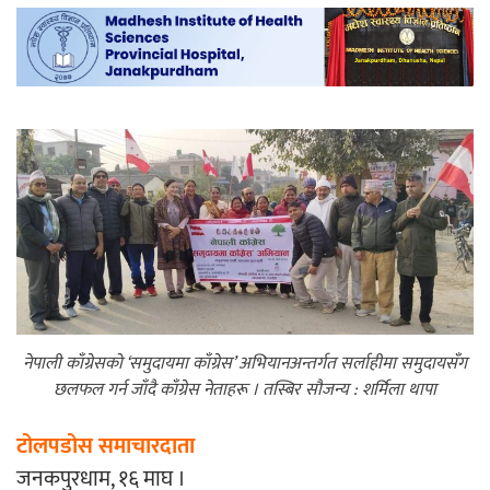
महत्त्वपूर्ण हुन्छ : मेयर मण्डल
रौतहटमा चट्याङ लाग्दा एककोे मृत्यु
श्रीमती बलात्कार मुद्दामा श्रीमान्लाई छ महिना
नेपाली काँग्रेसको ‘समुदायमा काँग्रेस’ अभियानअन्तर्गत सर्लाहीमा समुदायसँग
कैद, एक लाख रुपैयाँ क्षतिपूर्ति
छलफल गर्न जाँदै काँग्रेस नेताहरू । तस्बिर सौजन्य : शर्मिला थापा
टोलपडोस समाचारदाता
जनकपुरधाम, १६ माघ ।