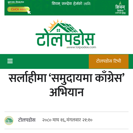
Skip
to
content
टोलपडोस टिभी
सर्लाहीमा ‘समुदायमा काँग्रेस’
कन्चटमा पेस्तोल तेर्सिँदा पनि प्रयोग गर्न
अभियान
सक्दैनन् डिएफओले गोली चलाउने अधिकार
टोलपडोस
२०८० माघ १६, मंगलवार २१:१०
न्याय सुनिश्चित गर्न सुरक्षा निकायको दायित्व