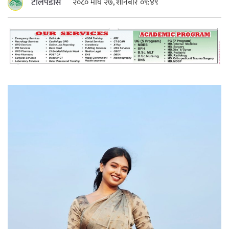
टोलपडोस
२०८० माघ २७, शनिबार ०९:४९
महत्त्वपूर्ण हुन्छ : मेयर मण्डल
रौतहटमा चट्याङ लाग्दा एककोे मृत्यु
श्रीमती बलात्कार मुद्दामा श्रीमान्लाई छ महिना
कैद, एक लाख रुपैयाँ क्षतिपूर्ति