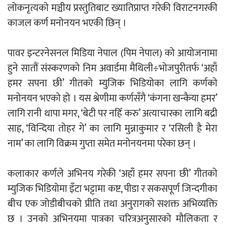
लोकनृत्यको मञ्चीय प्रस्तुतिबाट ख्यातिप्राप्त गरेकी विराटनगरकी
काजल कर्ण मनोनयन भएकी छिन् ।
पावर इन्टरनेसनल मिडिया नेपाल (पिम नेपाल) को आयोजनामा
हुने सातौं संस्करणको निम अवार्डमा मैथिली÷भोजपुरीतर्फ ‘अहाँ
हमर सपना छी’ गीतको म्युजिक भिडियोका लागि कर्णको
मनोनयन भएको हो । यस श्रेणीमा कर्णसँगै ‘कंगना खन्कैया हमर’
लागि रानी थापा मगर, ‘बेटी पर नहिँ करु’ अत्याचारका लागि बद्री
साह, ‘विन्दिया तोहर गे’ का लागि मुन्नाकुमार र ‘रसिली है मेरा
नाम’ का लागि विक्रम गुप्ता समेत मनोनयनमा परेका छन् ।
कलाकार कर्णले अभिनय गरेकी ‘अहाँ हमर सपना छी’ गीतको
म्युजिक भिडियोमा इँटा भट्टामा कष्ट, पीडा र सकसपूर्ण जिन्दगीका
बीच एक जोडीबीचको प्रीति तथा अनुरागको सशक्त अभिव्यक्ति
छ । उनको अभिनयमा पात्रका चरित्रअनुसारको मौलिकता र