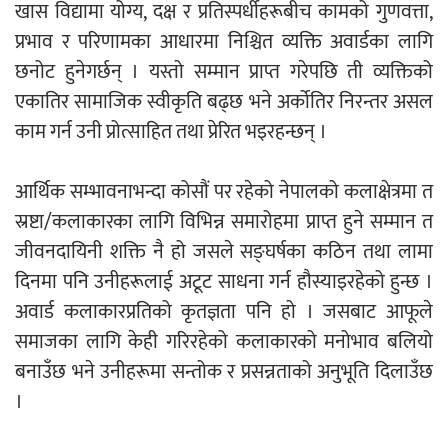
खास विद्यामा योग्य, दक्ष र प्रतिस्पर्धीहरूबीच कामको गुणवत्ता,
प्रभाव र परिणामका आधारमा निश्चित व्यक्ति अवार्डका लागि
नदी अधिकारका ती कानुनी पाटा, जसले
छनोट हुनेगर्छन् । यस्तो सम्मान प्राप्त गरेपछि ती व्यक्तिको
बनाउँछ नदीलाई संरक्षण हकदार
एकातिर सामाजिक स्वीकृति बढ्छ भने अर्कोतिर निरन्तर असल
काम गर्न उनी प्रोत्साहित तथा प्रेरित भइरहन्छन् ।
आर्थिक सम्भावनाभन्दा कोसौं पर रहेको नेपालको कलाक्षेत्रमा त
स्रष्टा/कलाकारका लागि विभिन्न समारोहमा प्राप्त हुने सम्मान त
प्रतिस्पर्धाबिनाको नियुक्ति बदरबारे अन्तरिम
जीवनदायिनी शक्ति नै हो जसले सङ्घर्षका कठिन तथा लामा
आदेश निक्र्योल गर्न असार ६ मा पेसी
दिनमा पनि उनीहरूलाई अटूट साधना गर्न हौस्याइरहेको हुन्छ ।
अवार्ड कलाकारप्रतिको कृतज्ञता पनि हो । जसबाट आफूले
समाजका लागि केही गरिरहेको कलाकारको मनोभाव बलियो
बनाउँछ भने उनीहरूमा सन्तोक र प्रसन्नताको अनुभूति दिलाउँछ
निर्धारित ठाउँमा राजर्षिजनक विश्वविद्यालय
।
भवन बनाउन उपकुलपतिद्वारा आनाकानी