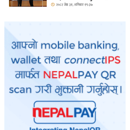
२०८२ जेष्ठ ३१, शनिबार १९:३७