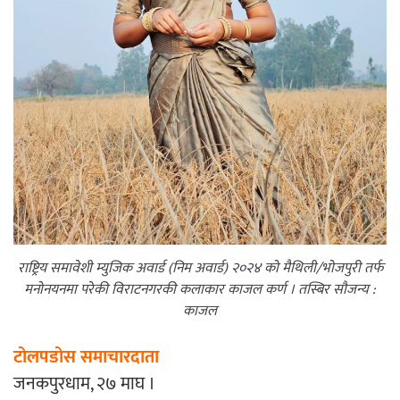
एम्बुलेन्सको उपहार भारत र नेपालबीचको निकै
बलियो र जीवन्त विकास साझेदारीको एक
हिस्सा : नियोग उपप्रमुख श्रीवास्तव
प्रेस काउन्सिल सदस्य नियुक्तिमा विभेद भयो :
जनमत पत्रकार संघ
राष्ट्रिय समावेशी म्युजिक अवार्ड (निम अवार्ड) २०२४ को मैथिली/भोजपुरी तर्फ
मनोनयनमा परेकी विराटनगरकी कलाकार काजल कर्ण । तस्बिर सौजन्य :
काजल
परियोजना सकिनै लाग्दा खुल्यो वन उद्यमीले
सहुलियत ऋण लिने बाटो
टोलपडोस समाचारदाता
जनकपुरधाम, २७ माघ ।