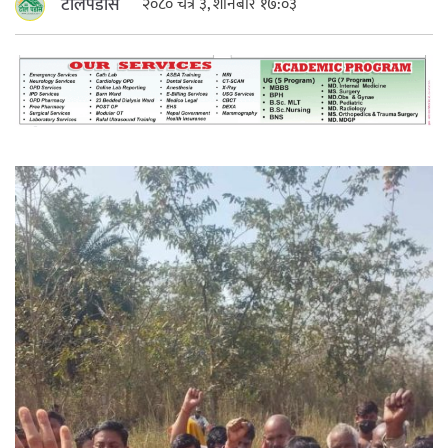
टोलपडोस
२०८० चैत्र ३, शनिबार १७:०३
महत्त्वपूर्ण हुन्छ : मेयर मण्डल
रौतहटमा चट्याङ लाग्दा एककोे मृत्यु
श्रीमती बलात्कार मुद्दामा श्रीमान्लाई छ महिना
कैद, एक लाख रुपैयाँ क्षतिपूर्ति