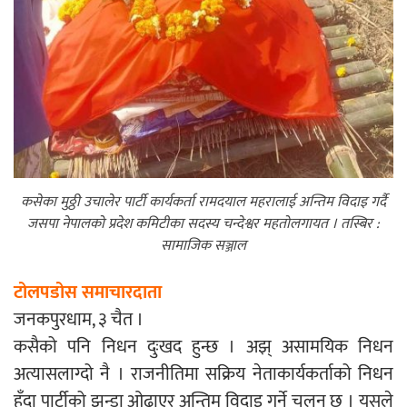
नदी अधिकारका ती कानुनी पाटा, जसले
बनाउँछ नदीलाई संरक्षण हकदार
प्रतिस्पर्धाबिनाको नियुक्ति बदरबारे अन्तरिम
कसेका मुठ्ठी उचालेर पार्टी कार्यकर्ता रामदयाल महरालाई अन्तिम विदाइ गर्दै
जसपा नेपालको प्रदेश कमिटीका सदस्य चन्देश्वर महतोलगायत । तस्बिर :
आदेश निक्र्योल गर्न असार ६ मा पेसी
सामाजिक सञ्जाल
टोलपडोस समाचारदाता
जनकपुरधाम, ३ चैत ।
कसैको पनि निधन दुःखद हुन्छ । अझ् असामयिक निधन
निर्धारित ठाउँमा राजर्षिजनक विश्वविद्यालय
अत्यासलाग्दो नै । राजनीतिमा सक्रिय नेताकार्यकर्ताको निधन
भवन बनाउन उपकुलपतिद्वारा आनाकानी
हुँदा पार्टीको झन्डा ओढाएर अन्तिम विदाइ गर्ने चलन छ । यसले