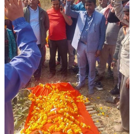
एम्बुलेन्सको उपहार भारत र नेपालबीचको निकै
बलियो र जीवन्त विकास साझेदारीको एक
हिस्सा : नियोग उपप्रमुख श्रीवास्तव
प्रेस काउन्सिल सदस्य नियुक्तिमा विभेद भयो :
जनमत पत्रकार संघ
परियोजना सकिनै लाग्दा खुल्यो वन उद्यमीले
सहुलियत ऋण लिने बाटो