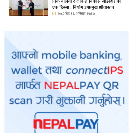
निकै बलियो र जीवन्त विकास साझेदारीको
एक हिस्सा : नियोग उपप्रमुख श्रीवास्तव
२०८२ जेष्ठ ३१, शनिबार १९:३७