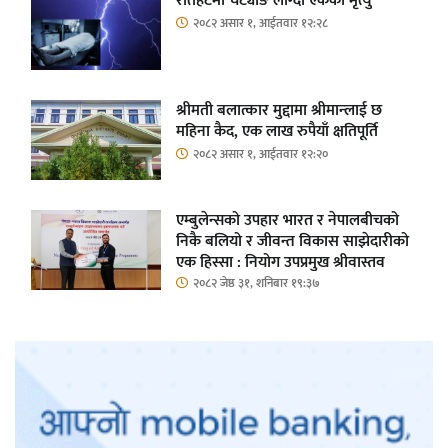
रौतहटमा चट्याङ लाग्दा एककोे मृत्यु
२०८२ असार १, आईतवार १२:२८
श्रीमती बलात्कार मुद्दामा श्रीमान्लाई छ
महिना कैद, एक लाख रुपैयाँ क्षतिपूर्ति
२०८२ असार १, आईतवार १२:२०
एम्बुलेन्सको उपहार भारत र नेपालबीचको
निकै बलियो र जीवन्त विकास साझेदारीको
एक हिस्सा : नियोग उपप्रमुख श्रीवास्तव
२०८२ जेष्ठ ३१, शनिबार १९:३७