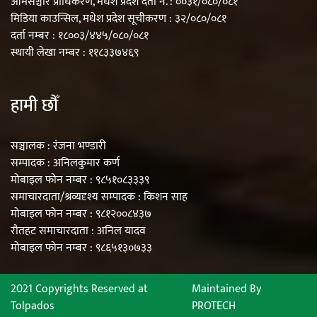
आमसञ्चार प्राधिकरण, मधेश प्रदेश दर्ता नं. : ००३१/०८०/०८१
मिडिया काउन्सिल, मधेश प्रदेश सूचीकरण : ३२/०८०/०८१
दर्ता नम्बर : १८००३/४४५/०८०/०८१
स्थायी लेखा नम्बर : ११८३३७४६९
हामी छौँ
सञ्चालक : रंजना भण्डारी
सम्पादक : अनिलकुमार कर्ण
मोबाइल फोन नम्बर : ९८५१०८३३३९
समाचारदाता/श्रव्यदृश्य सम्पादक : किशन साह
मोबाइल फोन नम्बर : ९८१२००८४३७
रौतहट समाचारदाता : अनिल यादव
मोबाइल फोन नम्बर : ९८६५१३०७३३
2021 Copyrights Reserved at
Maintained By
Tolpados
PROTECH