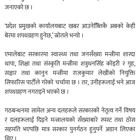
जनाएको छ ।
नदी अधिकारका ती कानुनी पाटा, जसले
‘प्रदेश प्रमुखको कार्यालयबाट खबर आउनेब्त्तििकै अबको केही
बनाउँछ नदीलाई संरक्षण हकदार
बेरमा शपथग्रहण हुनेछ,’ स्रोतले भन्यो ।
एमालेबाट सरकारमा स्वास्थ्य तथा जनसँख्या मन्त्रीमा शारदा
थापा, शिक्षा तथा संस्कृति मन्त्रीमा शत्रुधनसिँह कोइरी र गृह,
प्रतिस्पर्धाबिनाको नियुक्ति बदरबारे अन्तरिम
सञ्चार तथा कानुन मन्त्रीमा राजकुमार लेखीको नियुक्ति
आदेश निक्र्योल गर्न असार ६ मा पेसी
सिफारिस पार्टीले गरेको चर्चामा छ । तर, उनीहरूलाई भने आज
शपथग्रहण नगराइने भएको छ ।
गठबन्धनमा सामेल अन्य दलहरूले सरकारकोे नेतृत्व गर्ने विषय
र दलहरूलाई दिइने मन्त्रालयको सँख्याबारे स्पस्ट तथा ठोस
निर्धारित ठाउँमा राजर्षिजनक विश्वविद्यालय
सहमति भएपछि मात्र सरकार पुनर्गठन हुनुपर्ने अडान लिएका
भवन बनाउन उपकुलपतिद्वारा आनाकानी
थिए ।