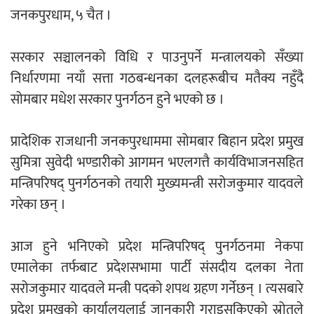
जनकपुरधाम, ५ चैत ।
एम्बुलेन्सको उपहार भारत र नेपालबीचको निकै
बलियो र जीवन्त विकास साझेदारीको एक
सरकार सञ्चालनको विधि र पाउनुपर्ने मन्त्रालयको सँख्या
हिस्सा : नियोग उपप्रमुख श्रीवास्तव
निर्धारणमा नयाँ सत्ता गठबन्धनका दलहरूबीच मतैक्य नहुँदै
सोमबार मधेश सरकार पुनर्गठन हुने भएको छ ।
प्रेस काउन्सिल सदस्य नियुक्तिमा विभेद भयो :
प्रादेशिक राजधानी जनकपुरधाममा सोमबार बिहान प्रदेश प्रमुख
जनमत पत्रकार संघ
सुमित्रा सुवेदी भण्डारीको आगमन भएलगत्तै कार्यविभाजनसहित
मन्त्रिपरिषद् पुनर्गठनको तयारी मुख्यमन्त्री सरोजकुमार यादवले
गरेका छन् ।
आज हुने भनिएको प्रदेश मन्त्रिपरिषद् पुनर्गठनमा नेकपा
परियोजना सकिनै लाग्दा खुल्यो वन उद्यमीले
एमालेका तर्फबाट प्रदेशसभामा पार्टी संसदीय दलका नेता
सहुलियत ऋण लिने बाटो
सरोजकुमार यादवले मन्त्री पदको शपथ ग्रहण गर्नेछन् । त्यसबारे
प्रदेश प्रमुखको कार्यालयलाई जानकारी गराइसकिएको स्रोतले