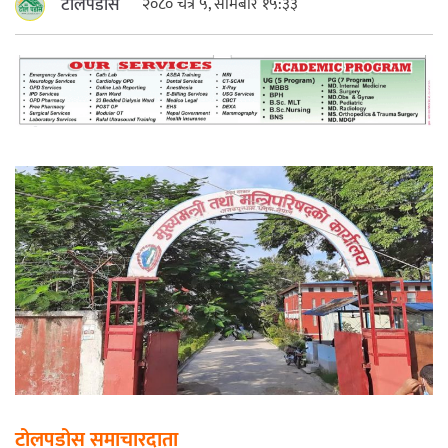
टोलपडोस
२०८० चैत्र ५, सोमबार १५:३३
महत्त्वपूर्ण हुन्छ : मेयर मण्डल
रौतहटमा चट्याङ लाग्दा एककोे मृत्यु
श्रीमती बलात्कार मुद्दामा श्रीमान्लाई छ महिना
कैद, एक लाख रुपैयाँ क्षतिपूर्ति
टोलपडोस समाचारदाता