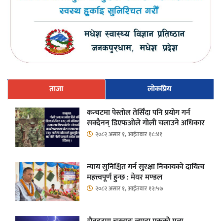
ताजा
लोकप्रिय
कन्चटमा पेस्तोल तेर्सिँदा पनि प्रयोग गर्न
सक्दैनन् डिएफओले गोली चलाउने अधिकार
२०८२ असार १, आईतवार १८:४१
न्याय सुनिश्चित गर्न सुरक्षा निकायको दायित्व
महत्त्वपूर्ण हुन्छ : मेयर मण्डल
२०८२ असार १, आईतवार १२:५७