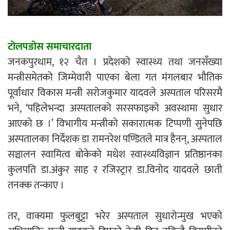
एम्बुलेन्सको उपहार भारत र नेपालबीचको निकै
बलियो र जीवन्त विकास साझेदारीको एक
टोलपडोस समाचारदाता
हिस्सा : नियोग उपप्रमुख श्रीवास्तव
जनकपुरधाम, १२ चैत । प्रदेशको स्वास्थ्य तथा जनसँख्या
मन्त्रीसमेतको जिम्मेवारी पाएका बेला गत मंगलबार भौतिक
पूर्वाधार विकास मन्त्री सरोजकुमार यादवले अस्पताल परिसरमै
प्रेस काउन्सिल सदस्य नियुक्तिमा विभेद भयो :
भने, ‘पहिलेभन्दा अस्पतालको सरसफाइको अवस्थामा सुधार
जनमत पत्रकार संघ
आएको छ ।’ विभागीय मन्त्रीको सकारात्मक टिप्पणी सुनेपछि
अस्पतालका निर्देशक डा रामनरेश पण्डितले मात्र हैनन्, अस्पताल
सञ्चालन स्वामित्व बोकेको मधेश स्वास्थ्यविज्ञान प्रतिष्ठानका
कुलपति डा.अंकुर साह र रजिस्ट्रार डा.विनोद यादवले छाती
परियोजना सकिनै लाग्दा खुल्यो वन उद्यमीले
तनक्क तन्काए ।
सहुलियत ऋण लिने बाटो
तर, वाक्यमा फुलबुट्टा भरेर अस्पताल सुधारोन्मुख भएको