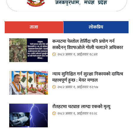
ताजा
लोकप्रिय
कन्चटमा पेस्तोल तेर्सिँदा पनि प्रयोग गर्न
सक्दैनन् डिएफओले गोली चलाउने अधिकार
२०८२ असार १, आईतवार १८:४१
न्याय सुनिश्चित गर्न सुरक्षा निकायको दायित्व
महत्त्वपूर्ण हुन्छ : मेयर मण्डल
२०८२ असार १, आईतवार १२:५७
रौतहटमा चट्याङ लाग्दा एककोे मृत्यु
२०८२ असार १, आईतवार १२:२८