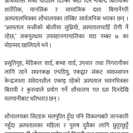
अभिव्यक्ति मन्त्री यादवले दिएको केही दिन नबित्दै बिरामीको
शारीरिक, मानसिक र सामाजिक दशा बिगार्नेगरी
अस्पतालभित्रका शौचालयका तस्बिर सार्वजनिक भएका छन् ।
नदी अधिकारका ती कानुनी पाटा, जसले
‘अस्पताल मन्त्रीको बोलीमा सुध्रियो, अस्पतालचाहिँ रोगी नै
बनाउँछ नदीलाई संरक्षण हकदार
रहेछ,’ जकपुरधाम उपमहानगरपालिका वडा नम्बर ७ का
मोहम्मद खालिदले भने ।
प्रसूतिगृह, मेडिकल वार्ड, बच्चा वार्ड, उपचार तथा निगरानीका
प्रतिस्पर्धाबिनाको नियुक्ति बदरबारे अन्तरिम
लागि रहने सघनकक्ष एचडियु, एकद्वार संकट व्यवस्थापन
आदेश निक्र्योल गर्न असार ६ मा पेसी
केन्द्रजस्ता संवेदनशील एकाइ रहेको अस्पताल भवनभित्रका
बिरामी र कुरुवाले प्रयोग गर्ने शौचालय गत दस दिनदेखि
मलपानीबाट भरिभराउ छन् ।
निर्धारित ठाउँमा राजर्षिजनक विश्वविद्यालय
शौचालयका सिटहरू मलपुरित हुँदा पनि विकल्पबारे जानकारी
भवन बनाउन उपकुलपतिद्वारा आनाकानी
नहुँदा अस्पतालका महिला र पुरुष दुवैका लागि छुट्टाछुट्टै