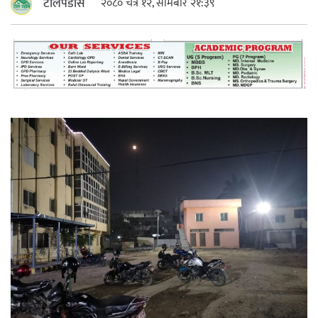
टोलपडोस
२०८० चैत्र १२, सोमबार २१:३९
महत्त्वपूर्ण हुन्छ : मेयर मण्डल
रौतहटमा चट्याङ लाग्दा एककोे मृत्यु
श्रीमती बलात्कार मुद्दामा श्रीमान्लाई छ महिना
कैद, एक लाख रुपैयाँ क्षतिपूर्ति