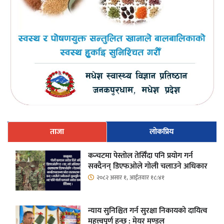
ताजा
लोकप्रिय
कन्चटमा पेस्तोल तेर्सिँदा पनि प्रयोग गर्न
सक्दैनन् डिएफओले गोली चलाउने अधिकार
२०८२ असार १, आईतवार १८:४१
न्याय सुनिश्चित गर्न सुरक्षा निकायको दायित्व
महत्त्वपूर्ण हुन्छ : मेयर मण्डल