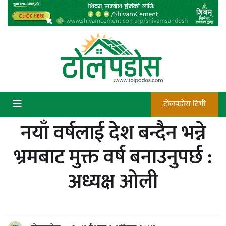
Skip
to
content
टोलपडोस टिभी
नयाँ वर्षलाई देश बन्दैन भन्ने
कन्चटमा पेस्तोल तेर्सिँदा पनि प्रयोग गर्न
भ्रमबाट मुक्त वर्ष बनाउनुपर्छ :
सक्दैनन् डिएफओले गोली चलाउने अधिकार
अध्यक्ष ओली
न्याय सुनिश्चित गर्न सुरक्षा निकायको दायित्व