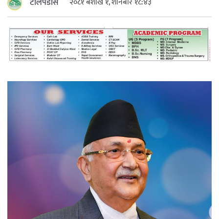
टोलपडोस
२०८१ बैशाख १, शनिबार १८:४३
महत्त्वपूर्ण हुन्छ : मेयर मण्डल
रौतहटमा चट्याङ लाग्दा एककोे मृत्यु
श्रीमती बलात्कार मुद्दामा श्रीमान्लाई छ महिना
कैद, एक लाख रुपैयाँ क्षतिपूर्ति