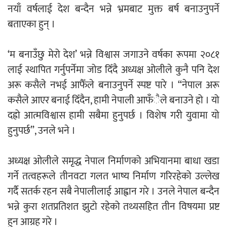
नयाँ वर्षलाई देश बन्दैन भन्ने भ्रमबाट मुक्त बर्ष बनाउनुपर्ने
बताएका हुन् ।
नदी अधिकारका ती कानुनी पाटा, जसले
बनाउँछ नदीलाई संरक्षण हकदार
‘म बनाउँछु मेरो देश’ भन्ने विश्वास जगाउने वर्षका रूपमा २०८१
लाई स्थापित गर्नुपर्नेमा जोड दिँदै अध्यक्ष ओलीले कुनै पनि देश
अरू कसैले नभई आफैँले बनाउनुपर्ने स्पष्ट पारे । “नेपाल अरू
कसैले आएर बनाई दिँदैन, हामी नेपाली आफँैले बनाउने हो । यो
प्रतिस्पर्धाबिनाको नियुक्ति बदरबारे अन्तरिम
दह्रो आत्मविश्वास हामी सबैमा हुनुपर्छ । विशेष गरी युवामा यो
आदेश निक्र्योल गर्न असार ६ मा पेसी
हुनुपर्छ”, उनले भने ।
अध्यक्ष ओलीले समृद्ध नेपाल निर्माणको अभियानमा बाधा खडा
गर्ने तत्वहरूले तीनवटा गलत भाष्य निर्माण गरिरहेको उल्लेख
गर्दै सतर्क रहन सबै नेपालीलाई आह्वान गरे । उनले नेपाल बन्दैन
निर्धारित ठाउँमा राजर्षिजनक विश्वविद्यालय
भन्ने कुरा शतप्रतिशत झुटो रहेको तथ्यसहित तीन विषयमा प्रष्ट
भवन बनाउन उपकुलपतिद्वारा आनाकानी
हुन आग्रह गरे ।