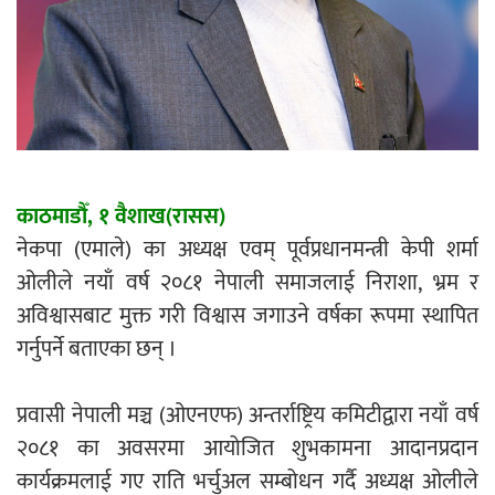
एम्बुलेन्सको उपहार भारत र नेपालबीचको निकै
बलियो र जीवन्त विकास साझेदारीको एक
हिस्सा : नियोग उपप्रमुख श्रीवास्तव
प्रेस काउन्सिल सदस्य नियुक्तिमा विभेद भयो :
काठमाडौँ, १ वैशाख(रासस)
जनमत पत्रकार संघ
नेकपा (एमाले) का अध्यक्ष एवम् पूर्वप्रधानमन्त्री केपी शर्मा
ओलीले नयाँ वर्ष २०८१ नेपाली समाजलाई निराशा, भ्रम र
अविश्वासबाट मुक्त गरी विश्वास जगाउने वर्षका रूपमा स्थापित
गर्नुपर्ने बताएका छन् ।
परियोजना सकिनै लाग्दा खुल्यो वन उद्यमीले
प्रवासी नेपाली मञ्च (ओएनएफ) अन्तर्राष्ट्रिय कमिटीद्वारा नयाँ वर्ष
सहुलियत ऋण लिने बाटो
२०८१ का अवसरमा आयोजित शुभकामना आदानप्रदान
कार्यक्रमलाई गए राति भर्चुअल सम्बोधन गर्दै अध्यक्ष ओलीले