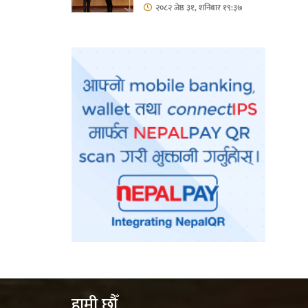
हिस्सा : नियोग उपप्रमुख
२०८२ जेष्ठ ३१, शनिबार १९:३७
श्रीवास्तव
हामी छौँ