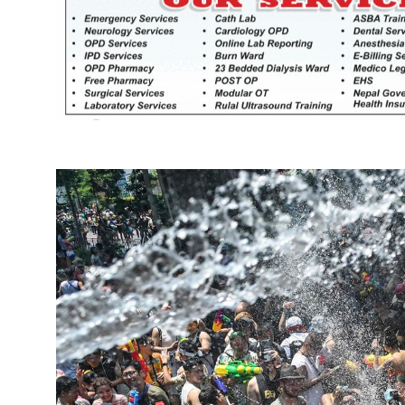
खेतीकिसानी
कर्णाल
सुदूरप
परियोजना सकिनै लाग्दा खुल्यो वन
उद्यमीले सहुलियत ऋण लिने बाटो
निर्धारित ठाउँमा राजर्षिजनक
विश्वविद्यालय भवन बनाउन
उपकुलपतिद्वारा आनाकानी