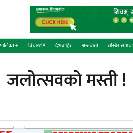
श/पालिका +
विचारदृष्टि
देशबाहिर
अन्तर्वार्ता
तस्बिर समाचा
 सांसद
न्याय सुनिश्चित गर्न सुरक्षा निकायको
जलोत्सवको मस्ती !
प्रदेश
दायित्व महत्त्वपूर्ण हुन्छ : मेयर मण्डल
्रदेश
ी प्रदेश
 प्रदेश
एम्बुलेन्सको उपहार भारत र नेपालबीचको
निकै बलियो र जीवन्त विकास
ी प्रदेश