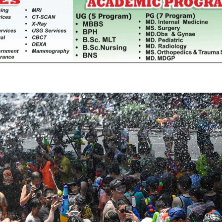
साझेदारीको एक हिस्सा : नियोग उपप्रमुख
ी प्रदेश
श्रीवास्तव
श्चिम प्रदेश
नदी अधिकारका ती कानुनी पाटा, जसले
बनाउँछ नदीलाई संरक्षण हकदार