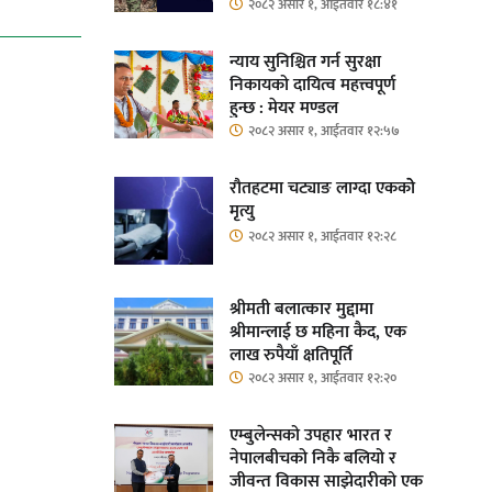
२०८२ असार १, आईतवार १८:४१
न्याय सुनिश्चित गर्न सुरक्षा
निकायको दायित्व महत्त्वपूर्ण
हुन्छ : मेयर मण्डल
२०८२ असार १, आईतवार १२:५७
रौतहटमा चट्याङ लाग्दा एककोे
मृत्यु
२०८२ असार १, आईतवार १२:२८
श्रीमती बलात्कार मुद्दामा
श्रीमान्लाई छ महिना कैद, एक
लाख रुपैयाँ क्षतिपूर्ति
२०८२ असार १, आईतवार १२:२०
एम्बुलेन्सको उपहार भारत र
नेपालबीचको निकै बलियो र
जीवन्त विकास साझेदारीको एक