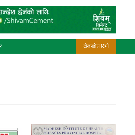
र
टोलपडोस टिभी
रौतहटमा चट्याङ लाग्दा एककोे मृत्यु
प्रेस काउन्सिल सदस्य नियुक्तिमा विभेद
भयो : जनमत पत्रकार संघ