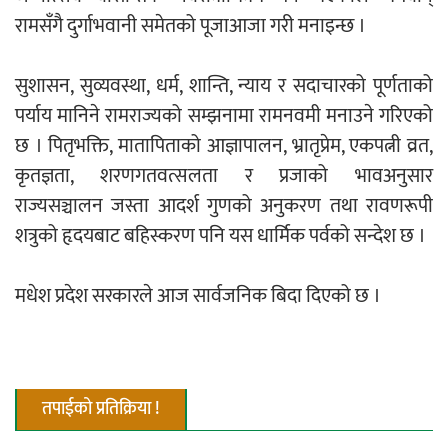
रामसँगै दुर्गाभवानी समेतको पूजाआजा गरी मनाइन्छ ।
नदी अधिकारका ती कानुनी पाटा, जसले
सुशासन, सुव्यवस्था, धर्म, शान्ति, न्याय र सदाचारको पूर्णताको
बनाउँछ नदीलाई संरक्षण हकदार
पर्याय मानिने रामराज्यको सम्झनामा रामनवमी मनाउने गरिएको
छ । पितृभक्ति, मातापिताको आज्ञापालन, भ्रातृप्रेम, एकपत्नी व्रत,
कृतज्ञता, शरणगतवत्सलता र प्रजाको भावअनुसार
राज्यसञ्चालन जस्ता आदर्श गुणको अनुकरण तथा रावणरूपी
प्रतिस्पर्धाबिनाको नियुक्ति बदरबारे अन्तरिम
शत्रुको हृदयबाट बहिस्करण पनि यस धार्मिक पर्वको सन्देश छ ।
आदेश निक्र्योल गर्न असार ६ मा पेसी
मधेश प्रदेश सरकारले आज सार्वजनिक बिदा दिएको छ ।
निर्धारित ठाउँमा राजर्षिजनक विश्वविद्यालय
तपाईको प्रतिक्रिया !
भवन बनाउन उपकुलपतिद्वारा आनाकानी