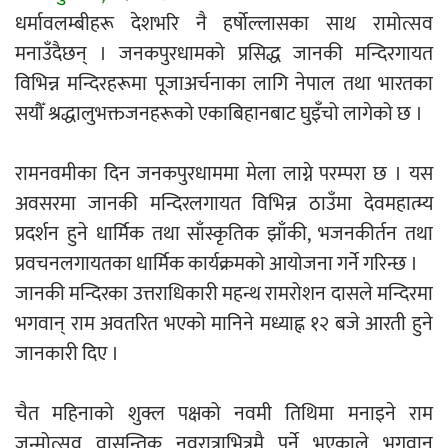
धर्मावलम्बीहरू देशभरि नै हर्षोल्लासका साथ रामोत्सव
एम्बुलेन्सको उपहार भारत र नेपालबीचको निकै
मनाउँदैछन् । जनकपुरधामको प्रसिद्ध जानकी मन्दिरगायत
बलियो र जीवन्त विकास साझेदारीको एक
विभिन्न मन्दिरहरूमा पूजाअर्चनाका लागि नेपाल तथा भारतका
हिस्सा : नियोग उपप्रमुख श्रीवास्तव
सयौँ श्रद्धालुभक्तजनहरूको एकाबिहानबाट घुइँचो लागेको छ ।
रामनवमीका दिन जनकपुरधाममा मेला लाग्ने परम्परा छ । यस
प्रेस काउन्सिल सदस्य नियुक्तिमा विभेद भयो :
अवसरमा जानकी मन्दिरलगायत विभिन्न ठाउँमा देवमहात्म्य
जनमत पत्रकार संघ
प्रदर्शन हुने धार्मिक तथा साँस्कृतिक झाँकी, भजनकीर्तन तथा
प्रवचनलगायतका धार्मिक कार्यक्रमको आयोजना गर्ने गरिन्छ ।
जानकी मन्दिरका उत्तराधिकारी महन्थ रामरोशन दासले मन्दिरमा
भगवान् राम अवतरित भएको मानिने मध्याह्न १२ बजे आरती हुने
परियोजना सकिनै लाग्दा खुल्यो वन उद्यमीले
जानकारी दिए ।
सहुलियत ऋण लिने बाटो
चैत महिनाको शुक्ल पक्षको नवमी तिथिमा मनाइने राम
जन्मोत्सव वासन्तिक नवरात्राभित्रमै पर्ने भएकाले भगवान्