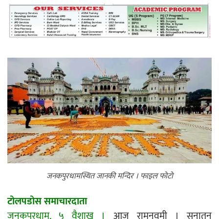
महत्त्वपूर्ण हुन्छ : मेयर मण्डल
रौतहटमा चट्याङ लाग्दा एककोे मृत्यु
श्रीमती बलात्कार मुद्दामा श्रीमान्लाई छ महिना
कैद, एक लाख रुपैयाँ क्षतिपूर्ति
जनकपुरधामस्थित जानकी मन्दिर । फाइल फोटो
टोलपडोस समाचारदाता
जनकपुरधाम, ५ वैशाख ।
आज रामनवमी । सनातन