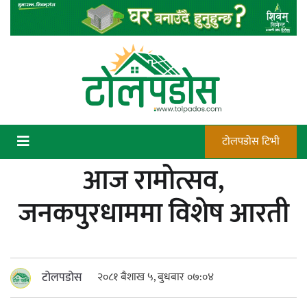
Skip
to
content
टोलपडोस टिभी
आज रामोत्सव,
कन्चटमा पेस्तोल तेर्सिँदा पनि प्रयोग गर्न
जनकपुरधाममा विशेष आरती
सक्दैनन् डिएफओले गोली चलाउने अधिकार
टोलपडोस
२०८१ बैशाख ५, बुधबार ०७:०४
न्याय सुनिश्चित गर्न सुरक्षा निकायको दायित्व