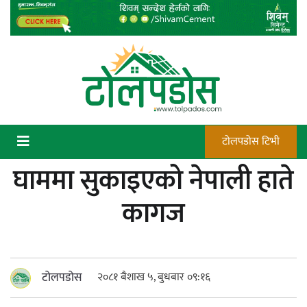
Skip
to
content
टोलपडोस टिभी
घाममा सुकाइएको नेपाली हाते
कन्चटमा पेस्तोल तेर्सिँदा पनि प्रयोग गर्न
कागज
सक्दैनन् डिएफओले गोली चलाउने अधिकार
टोलपडोस
२०८१ बैशाख ५, बुधबार ०९:१६
न्याय सुनिश्चित गर्न सुरक्षा निकायको दायित्व