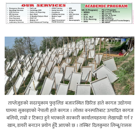
महत्त्वपूर्ण हुन्छ : मेयर मण्डल
रौतहटमा चट्याङ लाग्दा एककोे मृत्यु
श्रीमती बलात्कार मुद्दामा श्रीमान्लाई छ महिना
ताप्लेजुङको सदरमुकाम फुङ्लिङ बजारस्थित छिरिङ हाते कागज उद्योगमा
कैद, एक लाख रुपैयाँ क्षतिपूर्ति
घाममा सुकाइएको नेपाली हाते कागज । लोक्ता वनस्पतिबाट उत्पादित कागज
बलियो, राम्रो र टिकाउ हुने भएकाले सरकारी कार्यालयहरुमा लेखापढी गर्न र
खाम, डायरी बनाउन प्रयोग हुँदै आएको छ । तस्बिरः दिलकुमार लिम्बू/रासस