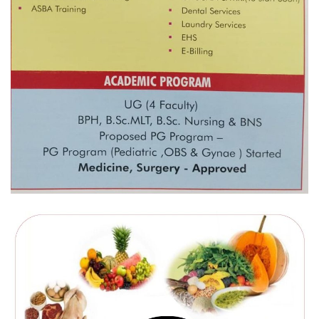
नदी अधिकारका ती कानुनी पाटा, जसले
बनाउँछ नदीलाई संरक्षण हकदार
प्रतिस्पर्धाबिनाको नियुक्ति बदरबारे अन्तरिम
आदेश निक्र्योल गर्न असार ६ मा पेसी
निर्धारित ठाउँमा राजर्षिजनक विश्वविद्यालय
भवन बनाउन उपकुलपतिद्वारा आनाकानी