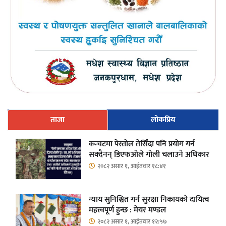
ताजा
लोकप्रिय
कन्चटमा पेस्तोल तेर्सिँदा पनि प्रयोग गर्न
सक्दैनन् डिएफओले गोली चलाउने अधिकार
२०८२ असार १, आईतवार १८:४१
न्याय सुनिश्चित गर्न सुरक्षा निकायको दायित्व
महत्त्वपूर्ण हुन्छ : मेयर मण्डल
२०८२ असार १, आईतवार १२:५७