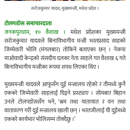
एम्बुलेन्सको उपहार भारत र नेपालबीचको निकै
सरोजकुमार यादव, मुख्यमन्त्री, मधेश प्रदेश ।
बलियो र जीवन्त विकास साझेदारीको एक
टोलपडोस समाचारदाता
हिस्सा : नियोग उपप्रमुख श्रीवास्तव
जनकपुरधाम, १० वैशाख ।
मधेश प्रदेशका मुख्यमन्त्री
सरोजकुमार यादवले बिनाविभागीय मन्त्री भरतप्रसाद साहको
जिम्मेवारी भोलि (मंगलबार) तोकिने बताएका छन् । नेकपा
प्रेस काउन्सिल सदस्य नियुक्तिमा विभेद भयो :
माओवादी केन्द्रको संसदीय दलका नेता साहले गत वैशाख ६ गते
जनमत पत्रकार संघ
बिनाविभागीय मन्त्रीका रूपमा शपथ लिएका थिए ।
मुख्यमन्त्री यादवले आफूसँग दुई मन्त्रालय रहेको र तीमध्ये कुनै
एकको जिम्मेवारी साहलाई दिइने प्रस्ट्याए । सोमबार बिहान
उनले टोलपडोससँग भने, ‘श्रम तथा यातायात र वन तथा
परियोजना सकिनै लाग्दा खुल्यो वन उद्यमीले
वातावरण गरी दुई मन्त्रालय खाली छन् । भरतजीलाई यी दुईमध्ये
सहुलियत ऋण लिने बाटो
एकको कार्यभार भोलिसम्म तोक्दैछु ।’