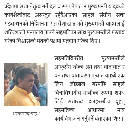
प्रदेशमा सत्ता नेतृत्व गर्ने दल जसपा नेपाल र मुख्यमन्त्री यादवको
कार्यशैलीबाट असन्तुष्ट रहँदैआएका साहले संघीय सत्ता
नदी अधिकारका ती कानुनी पाटा, जसले
गठबन्धनको निर्देशनमा गत वैशाख ४ गते मुख्यमन्त्री यादवलाई
बनाउँछ नदीलाई संरक्षण हकदार
शक्तिशाली मन्त्रालय पाउने सहमतिका साथ मुख्यमन्त्रीले प्रस्ताव
गरेको विश्वासको मतको पक्षमा मतदान गरेका थिए ।
सहमतिविपरीत मुख्यमन्त्रीले
प्रतिस्पर्धाबिनाको नियुक्ति बदरबारे अन्तरिम
आफूसँग रहेका श्रम तथा यातायात र
आदेश निक्र्योल गर्न असार ६ मा पेसी
वन तथा वातावरण मन्त्रालयमध्ये एक
लिन जोडबल गरेपछि साहले
बिनाविभागीय मन्त्रीका रूपमा शपथ
लिई सत्तारुढ दलहरूबीच बृहत्
सहमतिका आधारमा मात्र
निर्धारित ठाउँमा राजर्षिजनक विश्वविद्यालय
भरतप्रसाद साह ।
कार्यविभाजन गर्नुपर्ने बताएका थिए ।
भवन बनाउन उपकुलपतिद्वारा आनाकानी