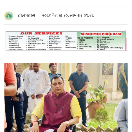
महत्त्वपूर्ण हुन्छ : मेयर मण्डल
टोलपडोस
२०८१ बैशाख १०, सोमबार ०९:२८
रौतहटमा चट्याङ लाग्दा एककोे मृत्यु
श्रीमती बलात्कार मुद्दामा श्रीमान्लाई छ महिना
कैद, एक लाख रुपैयाँ क्षतिपूर्ति