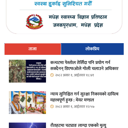
ताजा
लोकप्रिय
कन्चटमा पेस्तोल तेर्सिँदा पनि प्रयोग गर्न
सक्दैनन् डिएफओले गोली चलाउने अधिकार
२०८२ असार १, आईतवार १८:४१
न्याय सुनिश्चित गर्न सुरक्षा निकायको दायित्व
महत्त्वपूर्ण हुन्छ : मेयर मण्डल
२०८२ असार १, आईतवार १२:५७
रौतहटमा चट्याङ लाग्दा एककोे मृत्यु