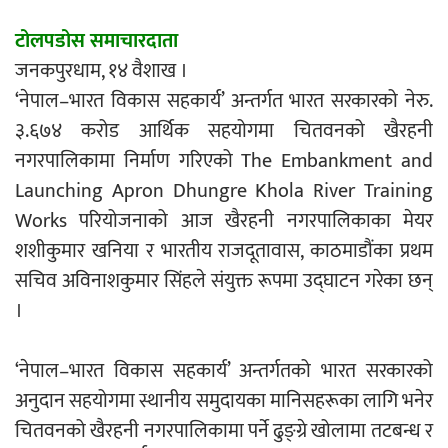
एम्बुलेन्सको उपहार भारत र नेपालबीचको निकै
टोलपडोस समाचारदाता
बलियो र जीवन्त विकास साझेदारीको एक
जनकपुरधाम, १४ वैशाख ।
हिस्सा : नियोग उपप्रमुख श्रीवास्तव
‘नेपाल–भारत विकास सहकार्य’ अन्तर्गत भारत सरकारको नेरु.
३.६७४ करोड आर्थिक सहयोगमा चितवनको खैरहनी
नगरपालिकामा निर्माण गरिएको The Embankment and
Launching Apron Dhungre Khola River Training
प्रेस काउन्सिल सदस्य नियुक्तिमा विभेद भयो :
Works परियोजनाको आज खैरहनी नगरपालिकाका मेयर
जनमत पत्रकार संघ
शशीकुमार खनिया र भारतीय राजदूतावास, काठमाडौंका प्रथम
सचिव अविनाशकुमार सिंहले संयुक्त रूपमा उद्घाटन गरेका छन्
।
परियोजना सकिनै लाग्दा खुल्यो वन उद्यमीले
‘नेपाल–भारत विकास सहकार्य’ अन्तर्गतको भारत सरकारको
सहुलियत ऋण लिने बाटो
अनुदान सहयोगमा स्थानीय समुदायका मानिसहरूका लागि भनेर
चितवनको खैरहनी नगरपालिकामा पर्ने ढुङ्ग्रे खोलामा तटबन्ध र