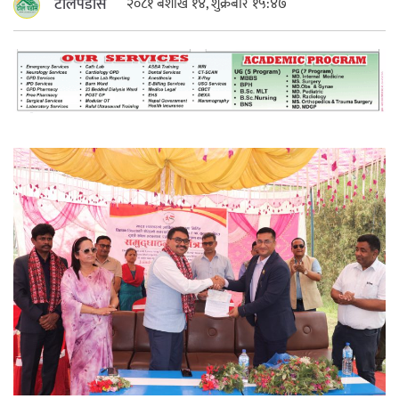
टोलपडोस
२०८१ बैशाख १४, शुक्रबार १५:४७
महत्त्वपूर्ण हुन्छ : मेयर मण्डल
रौतहटमा चट्याङ लाग्दा एककोे मृत्यु
श्रीमती बलात्कार मुद्दामा श्रीमान्लाई छ महिना
कैद, एक लाख रुपैयाँ क्षतिपूर्ति