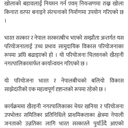
खोलाको बहावलार्ई नियमन गर्न एवम् नियन्त्रणमा राख्न खोला
किनारा वरपर बनाइने संरचनाको निर्माणमा उपयोग गरिएको छ
नदी अधिकारका ती कानुनी पाटा, जसले
।
बनाउँछ नदीलाई संरक्षण हकदार
भारत सरकार र नेपाल सरकारबीच भएको सम्झौता अन्तर्गत यस
परियोजनालाई उच्च प्रभाव सामुदायिक विकास परियोजनाका
रूपमा अघि बढाइएको हो । यो परियोजना चितवनको खैरहनी
नगरपालिकामार्फत कार्यान्वयन गरिएको छ ।
प्रतिस्पर्धाबिनाको नियुक्ति बदरबारे अन्तरिम
आदेश निक्र्योल गर्न असार ६ मा पेसी
यो परियोजना भारत र नेपालबीचको बलियो विकास
साझेदारीको एक महत्वपूर्ण दृष्टान्तको रूपमा रहेको छ ।
कार्यक्रममा खैरहनी नगरपालिकाका मेयर खनिया र परियोजना
निर्धारित ठाउँमा राजर्षिजनक विश्वविद्यालय
उपभोक्ता समितिका प्रतिनिधिले प्राथमिकताका क्षेत्रमा नेपाली
भवन बनाउन उपकुलपतिद्वारा आनाकानी
जनताको उन्नतिका लागि भारत सरकारले पुर्याउँदै आएको