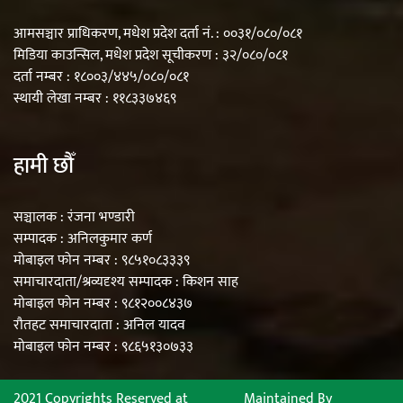
आमसञ्चार प्राधिकरण, मधेश प्रदेश दर्ता नं. : ००३१/०८०/०८१
मिडिया काउन्सिल, मधेश प्रदेश सूचीकरण : ३२/०८०/०८१
दर्ता नम्बर : १८००३/४४५/०८०/०८१
स्थायी लेखा नम्बर : ११८३३७४६९
हामी छौँ
सञ्चालक : रंजना भण्डारी
सम्पादक : अनिलकुमार कर्ण
मोबाइल फोन नम्बर : ९८५१०८३३३९
समाचारदाता/श्रव्यदृश्य सम्पादक : किशन साह
मोबाइल फोन नम्बर : ९८१२००८४३७
रौतहट समाचारदाता : अनिल यादव
मोबाइल फोन नम्बर : ९८६५१३०७३३
2021 Copyrights Reserved at
Maintained By