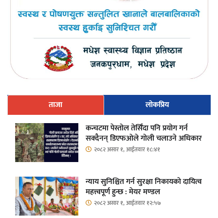
ताजा
लोकप्रिय
कन्चटमा पेस्तोल तेर्सिँदा पनि प्रयोग गर्न
सक्दैनन् डिएफओले गोली चलाउने अधिकार
२०८२ असार १, आईतवार १८:४१
न्याय सुनिश्चित गर्न सुरक्षा निकायको दायित्व
महत्त्वपूर्ण हुन्छ : मेयर मण्डल
२०८२ असार १, आईतवार १२:५७