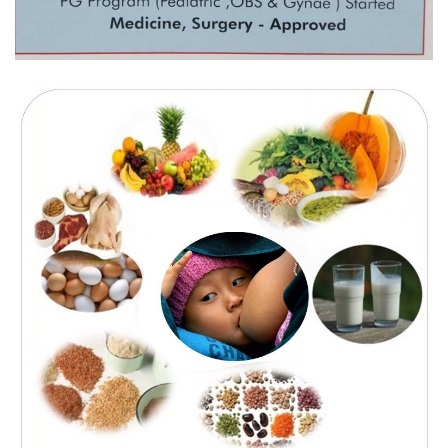
नदी अधिकारका ती कानुनी पाटा, जसले
बनाउँछ नदीलाई संरक्षण हकदार
प्रतिस्पर्धाबिनाको नियुक्ति बदरबारे अन्तरिम
आदेश निक्र्योल गर्न असार ६ मा पेसी
निर्धारित ठाउँमा राजर्षिजनक विश्वविद्यालय
भवन बनाउन उपकुलपतिद्वारा आनाकानी