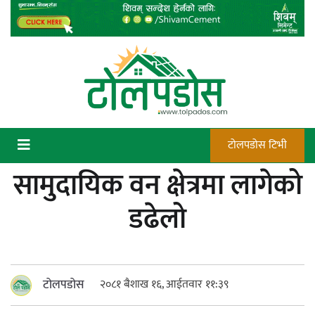
Skip
to
content
टोलपडोस टिभी
सामुदायिक वन क्षेत्रमा लागेको
कन्चटमा पेस्तोल तेर्सिँदा पनि प्रयोग गर्न
डढेलो
सक्दैनन् डिएफओले गोली चलाउने अधिकार
टोलपडोस
२०८१ बैशाख १६, आईतवार ११:३९
न्याय सुनिश्चित गर्न सुरक्षा निकायको दायित्व