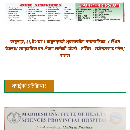
महत्त्वपूर्ण हुन्छ : मेयर मण्डल
कञ्चनपुर, १६ वैशाख । कञ्चनपुरको शुक्लाफाँटा नगरपालिका–८ स्थित
रौतहटमा चट्याङ लाग्दा एककोे मृत्यु
बैजनाथ सामुदायिक वन क्षेत्रमा लागेको डढेलो । तस्बिर : राजेन्द्रप्रसाद पनेरु/
रासस
तपाईको प्रतिक्रिया !
श्रीमती बलात्कार मुद्दामा श्रीमान्लाई छ महिना
कैद, एक लाख रुपैयाँ क्षतिपूर्ति