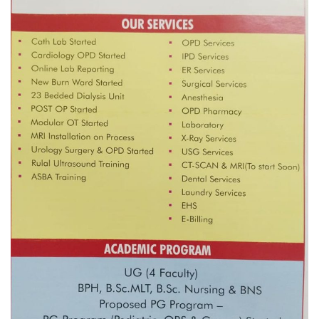
एम्बुलेन्सको उपहार भारत र नेपालबीचको निकै
बलियो र जीवन्त विकास साझेदारीको एक
हिस्सा : नियोग उपप्रमुख श्रीवास्तव
प्रेस काउन्सिल सदस्य नियुक्तिमा विभेद भयो :
जनमत पत्रकार संघ
परियोजना सकिनै लाग्दा खुल्यो वन उद्यमीले
सहुलियत ऋण लिने बाटो