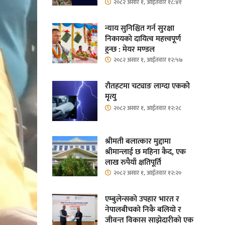
२०८२ असार १, आईतवार १८:४१
न्याय सुनिश्चित गर्न सुरक्षा
निकायको दायित्व महत्त्वपूर्ण
हुन्छ : मेयर मण्डल
२०८२ असार १, आईतवार १२:५७
रौतहटमा चट्याङ लाग्दा एककोे
मृत्यु
२०८२ असार १, आईतवार १२:२८
श्रीमती बलात्कार मुद्दामा
श्रीमान्लाई छ महिना कैद, एक
लाख रुपैयाँ क्षतिपूर्ति
२०८२ असार १, आईतवार १२:२०
एम्बुलेन्सको उपहार भारत र
नेपालबीचको निकै बलियो र
जीवन्त विकास साझेदारीको एक