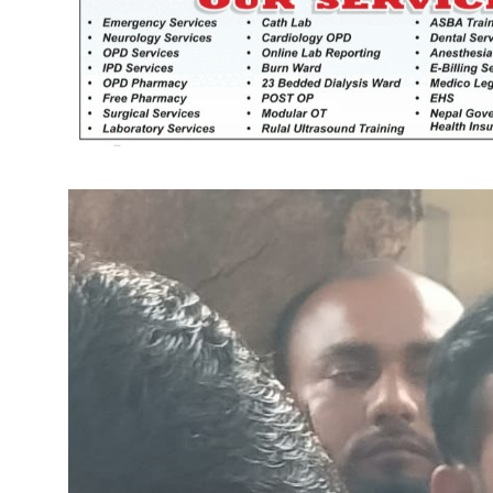
खेतीकिसानी
कर्णाल
सुदूरप
परियोजना सकिनै लाग्दा खुल्यो वन
उद्यमीले सहुलियत ऋण लिने बाटो
निर्धारित ठाउँमा राजर्षिजनक
विश्वविद्यालय भवन बनाउन
उपकुलपतिद्वारा आनाकानी