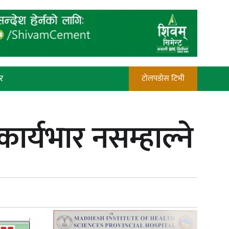
र
टोलपडोस टिभी
रौतहटमा चट्याङ लाग्दा एककोे मृत्यु
र्यभार नसम्हाल्ने
प्रेस काउन्सिल सदस्य नियुक्तिमा विभेद
भयो : जनमत पत्रकार संघ