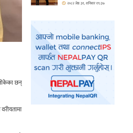
हिस्सा : नियोग उपप्रमुख
२०८२ जेष्ठ ३१, शनिबार १९:३७
श्रीवास्तव
 तोकेका छन्
रो वरीयतामा