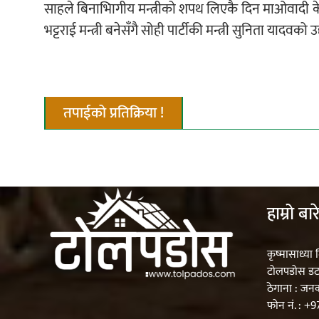
साहले बिनाभिागीय मन्त्रीको शपथ लिएकै दिन माओवादी केन्
भट्टराई मन्त्री बनेसँगै सोही पार्टीकी मन्त्री सुनिता यादवक
तपाईको प्रतिक्रिया !
हाम्रो बार
कृष्मासाध्या 
टोलपडोस ड
ठेगाना : जन
फोन नं. : +