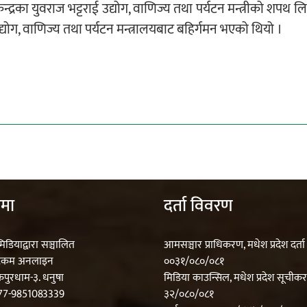
द्रका युवराज भट्टराई उद्योग, वाणिज्य तथा पर्यटन मन्त्रीको शपथ 
ो उद्योग, वाणिज्य तथा पर्यटन मन्त्रालयबाट बहिर्गमन भएको थियो ।
ेमा
दर्ता विवरण
मिडियाद्वारा सञ्चालित
आमसञ्चार प्राधिकरण, मधेश प्रदेश दर्ता न
टकम अनलाइन
००३१/०८०/०८१
कपुरधाम-३. धनुषा
मिडिया काउन्सिल, मधेश प्रदेश सूचीक
977-9851083339
३२/०८०/०८१