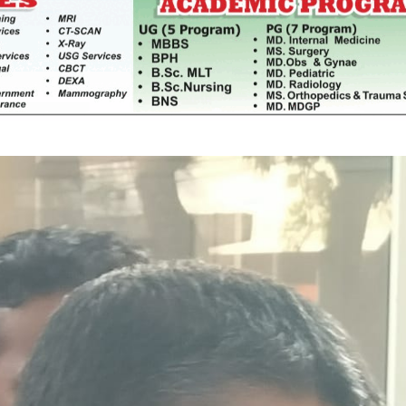
साझेदारीको एक हिस्सा : नियोग उपप्रमुख
ी प्रदेश
श्रीवास्तव
श्चिम प्रदेश
नदी अधिकारका ती कानुनी पाटा, जसले
बनाउँछ नदीलाई संरक्षण हकदार