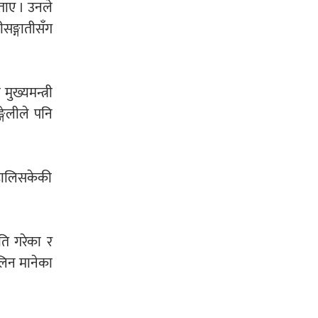
ताए । उनले
सङ्गातीसँग
ख्यमन्त्री
गेलीले पनि
्हालिसकेकी
ति गरेका र
लिन मानेका