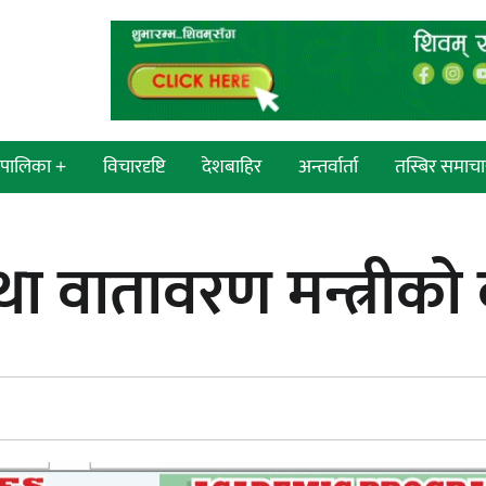
श/पालिका +
विचारदृष्टि
देशबाहिर
अन्तर्वार्ता
तस्बिर समाचा
 सांसद
न्याय सुनिश्चित गर्न सुरक्षा निकायको
 वातावरण मन्त्रीको का
प्रदेश
दायित्व महत्त्वपूर्ण हुन्छ : मेयर मण्डल
्रदेश
ी प्रदेश
 प्रदेश
एम्बुलेन्सको उपहार भारत र नेपालबीचको
निकै बलियो र जीवन्त विकास
ी प्रदेश