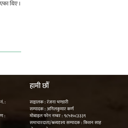
लिएका थिए ।
हामी छौँ
ं. :
सञ्चालक : रंजना भण्डारी
सम्पादक : अनिलकुमार कर्ण
रण :
मोबाइल फोन नम्बर : ९८५१०८३३३९
समाचारदाता/श्रव्यदृश्य सम्पादक : किशन साह