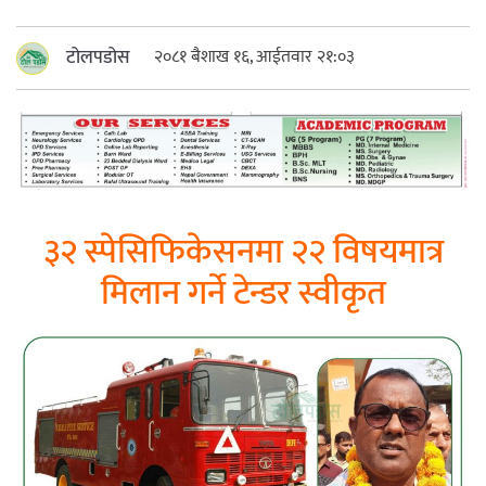
महत्त्वपूर्ण हुन्छ : मेयर मण्डल
टोलपडोस
२०८१ बैशाख १६, आईतवार २१:०३
रौतहटमा चट्याङ लाग्दा एककोे मृत्यु
३२ स्पेसिफिकेसनमा २२ विषयमात्र
मिलान गर्ने टेन्डर स्वीकृत
श्रीमती बलात्कार मुद्दामा श्रीमान्लाई छ महिना
कैद, एक लाख रुपैयाँ क्षतिपूर्ति