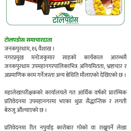
एम्बुलेन्सको उपहार भारत र नेपालबीचको निकै
बलियो र जीवन्त विकास साझेदारीको एक
हिस्सा : नियोग उपप्रमुख श्रीवास्तव
टोलपडोस समाचारदाता
जनकपुरधाम, १६ वैशाख ।
प्रेस काउन्सिल सदस्य नियुक्तिमा विभेद भयो :
नगरप्रमुख मनोजकुमार साहको कार्यकाल आरम्भमै
जनमत पत्रकार संघ
जनकपुरधाम उपमहानगरपालिकाभित्र अनियमितता, भ्रष्टाचार र
अप्रमाणिक काम गर्नेजस्ता अन्य बेथिति मौलाएको देखिएको छ ।
महालेखापरीक्षकको कार्यालयले गत आर्थिक वर्षको प्रारम्भिक
प्रतिवेदनमा उपमहानगरमा भएका थुप्रा सैद्धान्तिक र लगती
परियोजना सकिनै लाग्दा खुल्यो वन उद्यमीले
बेरुजु औंल्याएको छ ।
सहुलियत ऋण लिने बाटो
प्रतिवेदनमा रीत नपुर्याइ कारोबार गरेको वा राख्नुपर्ने लेखा