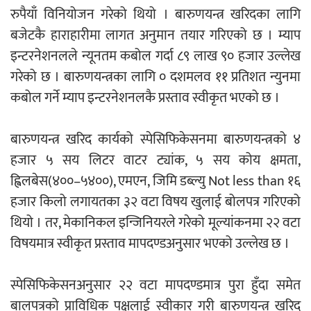
रुपैयाँ विनियोजन गरेको थियो । बारुणयन्त्र खरिदका लागि
बजेटकै हाराहारीमा लागत अनुमान तयार गरिएको छ । म्याप
इन्टरनेशनलले न्यूनतम कबोल गर्दा ८९ लाख ९० हजार उल्लेख
गरेको छ । बारुणयन्त्रका लागि ० दशमलव ११ प्रतिशत न्युनमा
कबोल गर्ने म्याप इन्टरनेशनलकै प्रस्ताव स्वीकृत भएको छ ।
बारुणयन्त्र खरिद कार्यको स्पेसिफिकेसनमा बारुणयन्त्रको ४
हजार ५ सय लिटर वाटर ट्यांक, ५ सय कोय क्षमता,
ह्विलबेस(४००–५४००), एमएन, जिमि डब्ल्यु Not less than १६
हजार किलो लगायतका ३२ वटा विषय खुलाई बोलपत्र गरिएको
थियो । तर, मेकानिकल इन्जिनियरले गरेको मूल्यांकनमा २२ वटा
विषयमात्र स्वीकृत प्रस्ताव मापदण्डअनुसार भएको उल्लेख छ ।
स्पेसिफिकेसनअनुसार २२ वटा मापदण्डमात्र पुरा हुँदा समेत
बालपत्रको प्राविधिक पक्षलाई स्वीकार गरी बारुणयन्त्र खरिद