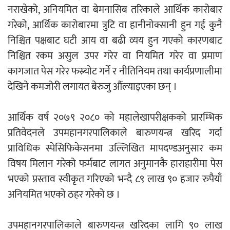
नराखेको, अनियमित वा बेमनासिब तरिकाले आर्थिक कारोबार
गरेको, आर्थिक कारोबारमा त्रुटि वा हानीनोक्सानी हुन गई कुनै
नदी अधिकारका ती कानुनी पाटा, जसले
निश्चित पक्षबाट घटी आय वा बढी व्यय हुन गएको कारणबाट
बनाउँछ नदीलाई संरक्षण हकदार
निश्चित रकम असुल उपर गरेर वा नियमित गरेर वा प्रमाण
कागजात पेस गरेर फस्र्योट गर्ने र नीतिनियम तथा कार्यप्रणालीमा
देखिने कमजोरी लगायत बेरुजु औंल्याइएका छन् ।
प्रतिस्पर्धाबिनाको नियुक्ति बदरबारे अन्तरिम
आर्थिक वर्ष २०७९ २०८० को महालेखापरीक्षकको प्रारम्भिक
आदेश निक्र्योल गर्न असार ६ मा पेसी
प्रतिवेदनले उपमहानगरपालिकाले बारुणयन्त्र खरिद गर्दा
प्राविधिक स्पेसिफिकेसनमा उल्लिखित मापदण्डअनुसार कम
विषय मिलान गरेको फर्मबाट लागत अनुमानकै हाराहारीमा पेस
भएको प्रस्ताव स्वीकृत गरिएको भन्दै ८९ लाख ९० हजार रुपैयाँ
अनियमित भएको ठहर गरेको छ ।
निर्धारित ठाउँमा राजर्षिजनक विश्वविद्यालय
भवन बनाउन उपकुलपतिद्वारा आनाकानी
उपमहानगरपालिकाले बारुणयन्त्र खरिदका लागि ९० लाख