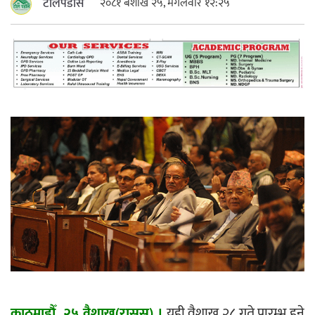
टोलपडोस
२०८१ बैशाख २५, मंगलवार १२:२५
महत्त्वपूर्ण हुन्छ : मेयर मण्डल
रौतहटमा चट्याङ लाग्दा एककोे मृत्यु
श्रीमती बलात्कार मुद्दामा श्रीमान्लाई छ महिना
कैद, एक लाख रुपैयाँ क्षतिपूर्ति
काठमाडौँ, २५ वैशाख(रासस) ।
यही वैशाख २८ गते प्रारम्भ हुने