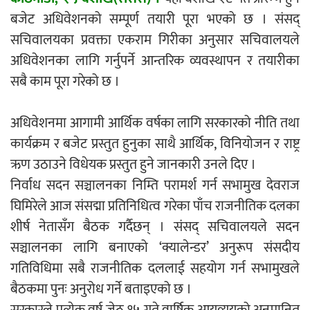
बजेट अधिवेशनको सम्पूर्ण तयारी पूरा भएको छ । संसद्
एम्बुलेन्सको उपहार भारत र नेपालबीचको निकै
सचिवालयका प्रवक्ता एकराम गिरीका अनुसार सचिवालयले
बलियो र जीवन्त विकास साझेदारीको एक
अधिवेशनका लागि गर्नुपर्ने आन्तरिक व्यवस्थापन र तयारीका
हिस्सा : नियोग उपप्रमुख श्रीवास्तव
सबै काम पूरा गरेको छ ।
अधिवेशनमा आगामी आर्थिक वर्षका लागि सरकारको नीति तथा
प्रेस काउन्सिल सदस्य नियुक्तिमा विभेद भयो :
कार्यक्रम र बजेट प्रस्तुत हुनुका साथै आर्थिक, विनियोजन र राष्ट्र
जनमत पत्रकार संघ
ऋण उठाउने विधेयक प्रस्तुत हुने जानकारी उनले दिए ।
निर्वाध सदन सञ्चालनका निम्ति परामर्श गर्न सभामुख देवराज
घिमिरेले आज संसद्मा प्रतिनिधित्व गरेका पाँच राजनीतिक दलका
शीर्ष नेतासँग बैठक गर्दैछन् । संसद् सचिवालयले सदन
परियोजना सकिनै लाग्दा खुल्यो वन उद्यमीले
सञ्चालनका लागि बनाएको ‘क्यालेन्डर’ अनुरूप संसदीय
सहुलियत ऋण लिने बाटो
गतिविधिमा सबै राजनीतिक दललाई सहयोग गर्न सभामुखले
बैठकमा पुनः अनुरोध गर्ने बताइएको छ ।