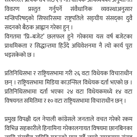
सरकारले प्रत्येक वर्ष जेठ १५ गते वार्षिक आयव्ययको अनुमानित
विवरण प्रस्तुत गर्नुपर्ने संवैधानिक व्यवस्थाअनुसार
मन्त्रिपरिषद्को सिफारिसमा राष्ट्रपतिले सङ्घीय संसद्का दुवै
नदी अधिकारका ती कानुनी पाटा, जसले
सदनको बैठक आह्वान गरेका हुन् ।
बनाउँछ नदीलाई संरक्षण हकदार
विगतमा ‘प्रि–बजेट’ छलफल हुने गरेकामा यस वर्ष बजेटका
प्राथमिकता र सिद्धान्तमा हिउँदे अधिवेशनमा नै त्यो कार्य पूरा
भइसकेको छ ।
प्रतिस्पर्धाबिनाको नियुक्ति बदरबारे अन्तरिम
प्रतिनिधिसभा र राष्ट्रियसभामा गरी २६ वटा विधेयक विचाराधीन
आदेश निक्र्योल गर्न असार ६ मा पेसी
छन् । राष्ट्रियसभामा मिडिया काउन्सिल विधेयक दर्ता भएको छ ।
प्रतिनिधिसभामा दर्ता भएका २४ वटा विधेयकमध्ये १४ वटा
विषयगत समितिमा र १० वटा राष्ट्रियसभामा विचाराधीन छन् ।
निर्धारित ठाउँमा राजर्षिजनक विश्वविद्यालय
प्रमुख विपक्षी दल नेपाली कांग्रेसले जनताले वचत गरेको रकम
भवन बनाउन उपकुलपतिद्वारा आनाकानी
विभिन्न सहकारीले हिनामिना गरेकालगायत विषयमा छानबिनका