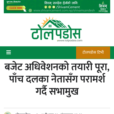
Skip
to
content
टोलपडोस टिभी
बजेट अधिवेशनको तयारी पूरा,
कन्चटमा पेस्तोल तेर्सिँदा पनि प्रयोग गर्न
पाँच दलका नेतासँग परामर्श
सक्दैनन् डिएफओले गोली चलाउने अधिकार
गर्दै सभामुख
न्याय सुनिश्चित गर्न सुरक्षा निकायको दायित्व