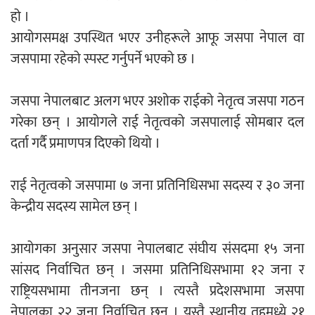
हो ।
आयोगसमक्ष उपस्थित भएर उनीहरूले आफू जसपा नेपाल वा
नदी अधिकारका ती कानुनी पाटा, जसले
जसपामा रहेको स्पस्ट गर्नुपर्ने भएको छ ।
बनाउँछ नदीलाई संरक्षण हकदार
जसपा नेपालबाट अलग भएर अशोक राईको नेतृत्व जसपा गठन
गरेका छन् । आयोगले राई नेतृत्वको जसपालाई सोमबार दल
दर्ता गर्दै प्रमाणपत्र दिएको थियो ।
प्रतिस्पर्धाबिनाको नियुक्ति बदरबारे अन्तरिम
आदेश निक्र्योल गर्न असार ६ मा पेसी
राई नेतृत्वको जसपामा ७ जना प्रतिनिधिसभा सदस्य र ३० जना
केन्द्रीय सदस्य सामेल छन् ।
आयोगका अनुसार जसपा नेपालबाट संघीय संसदमा १५ जना
सांसद निर्वाचित छन् । जसमा प्रतिनिधिसभामा १२ जना र
निर्धारित ठाउँमा राजर्षिजनक विश्वविद्यालय
राष्ट्रियसभामा तीनजना छन् । त्यस्तै प्रदेशसभामा जसपा
भवन बनाउन उपकुलपतिद्वारा आनाकानी
नेपालका २२ जना निर्वाचित छन् । यस्तै स्थानीय तहमध्ये २१