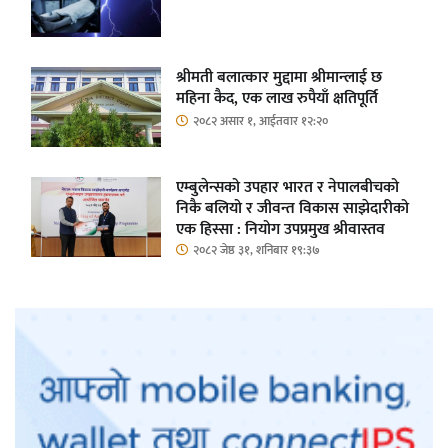
श्रीमती बलात्कार मुद्दामा श्रीमान्लाई छ
महिना कैद, एक लाख रुपैयाँ क्षतिपूर्ति
२०८२ असार १, आईतवार १२:२०
एम्बुलेन्सको उपहार भारत र नेपालबीचको
निकै बलियो र जीवन्त विकास साझेदारीको
एक हिस्सा : नियोग उपप्रमुख श्रीवास्तव
२०८२ जेष्ठ ३१, शनिबार १९:३७