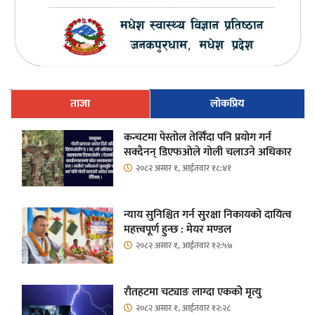
ताजा
लोकप्रिय
कन्चटमा पेस्तोल तेर्सिँदा पनि प्रयोग गर्न
सक्दैनन् डिएफओले गोली चलाउने अधिकार
२०८२ असार १, आईतवार १८:४१
न्याय सुनिश्चित गर्न सुरक्षा निकायको दायित्व
महत्त्वपूर्ण हुन्छ : मेयर मण्डल
२०८२ असार १, आईतवार १२:५७
रौतहटमा चट्याङ लाग्दा एककोे मृत्यु
२०८२ असार १, आईतवार १२:२८