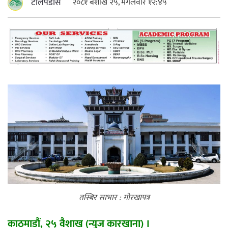
टोलपडोस
२०८१ बैशाख २५, मंगलवार १२:४५
महत्त्वपूर्ण हुन्छ : मेयर मण्डल
रौतहटमा चट्याङ लाग्दा एककोे मृत्यु
श्रीमती बलात्कार मुद्दामा श्रीमान्लाई छ महिना
कैद, एक लाख रुपैयाँ क्षतिपूर्ति
तस्बिर साभार : गोरखापत्र
काठमाडौं, २५ वैशाख (न्युज कारखाना) ।