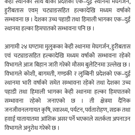
केही स्थानका साथै बाँकी प्रदेशका एक–दुई स्थानमा मेघगर्जन,
हुरीबतास एवम् चट्याङसहित हल्कादेखि मध्यम वर्षाको
सम्भावना छ । देशका उच्च पहाडी तथा हिमाली भागका एक–दुई
नदी अधिकारका ती कानुनी पाटा, जसले
स्थानमा हल्का हिमपातको सम्भावना पनि छ ।
बनाउँछ नदीलाई संरक्षण हकदार
आगामी २४ घण्टामा मुलुकका केही स्थानमा मेघगर्जन, हुरीबतास
एवं चट्याङसहित हल्कादेखि मध्यम वर्षाकोे सम्भावना रहेको
विभागले आज बिहान जारी गरेको मौसम बुलेटिनमा उल्लेख छ ।
प्रतिस्पर्धाबिनाको नियुक्ति बदरबारे अन्तरिम
विभागले कोशी, बागमती, गण्डकी र लुम्बिनी प्रदेशको एक–दुई
आदेश निक्र्योल गर्न असार ६ मा पेसी
स्थानमा भारी वर्षाको समेत सम्भावना रहेको तथा देशका उच्च
पहाडी तथा हिमाली भागका केही स्थानमा हल्का हिमपातको
सम्भावना रहेको जनाएको छ । ती क्षेत्रमा दैनिक
जनजीवनलगायत कृषि, स्वास्थ्य, पर्यटन, पर्वतारोहण, सडक तथा
निर्धारित ठाउँमा राजर्षिजनक विश्वविद्यालय
हवाई यातायातमा आंशिक असर पर्ने भएकाले सतर्कता अपनाउन
भवन बनाउन उपकुलपतिद्वारा आनाकानी
विभागले अनुरोध गरेको छ ।