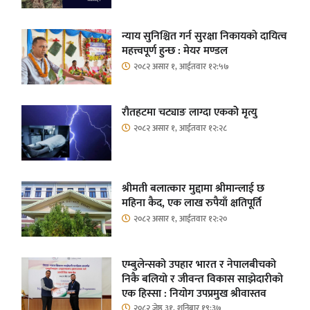
न्याय सुनिश्चित गर्न सुरक्षा निकायको दायित्व
महत्त्वपूर्ण हुन्छ : मेयर मण्डल
२०८२ असार १, आईतवार १२:५७
रौतहटमा चट्याङ लाग्दा एककोे मृत्यु
२०८२ असार १, आईतवार १२:२८
श्रीमती बलात्कार मुद्दामा श्रीमान्लाई छ
महिना कैद, एक लाख रुपैयाँ क्षतिपूर्ति
२०८२ असार १, आईतवार १२:२०
एम्बुलेन्सको उपहार भारत र नेपालबीचको
निकै बलियो र जीवन्त विकास साझेदारीको
एक हिस्सा : नियोग उपप्रमुख श्रीवास्तव
२०८२ जेष्ठ ३१, शनिबार १९:३७