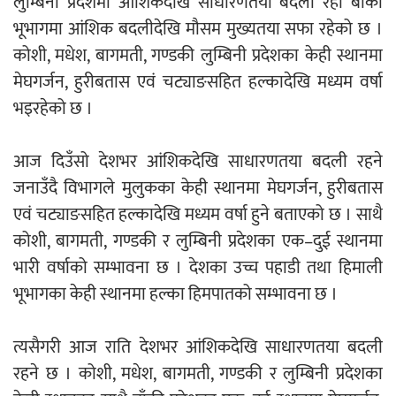
लुम्बिनी प्रदेशमा आंशिकदेखि साधारणतया बदली रही बाँकी
भूभागमा आंशिक बदलीदेखि मौसम मुख्यतया सफा रहेको छ ।
एम्बुलेन्सको उपहार भारत र नेपालबीचको निकै
कोशी, मधेश, बागमती, गण्डकी लुम्बिनी प्रदेशका केही स्थानमा
बलियो र जीवन्त विकास साझेदारीको एक
मेघगर्जन, हुरीबतास एवं चट्याङसहित हल्कादेखि मध्यम वर्षा
हिस्सा : नियोग उपप्रमुख श्रीवास्तव
भइरहेको छ ।
आज दिउँसो देशभर आंशिकदेखि साधारणतया बदली रहने
प्रेस काउन्सिल सदस्य नियुक्तिमा विभेद भयो :
जनाउँदै विभागले मुलुकका केही स्थानमा मेघगर्जन, हुरीबतास
जनमत पत्रकार संघ
एवं चट्याङसहित हल्कादेखि मध्यम वर्षा हुने बताएको छ । साथै
कोशी, बागमती, गण्डकी र लुम्बिनी प्रदेशका एक–दुई स्थानमा
भारी वर्षाको सम्भावना छ । देशका उच्च पहाडी तथा हिमाली
भूभागका केही स्थानमा हल्का हिमपातको सम्भावना छ ।
परियोजना सकिनै लाग्दा खुल्यो वन उद्यमीले
सहुलियत ऋण लिने बाटो
त्यसैगरी आज राति देशभर आंशिकदेखि साधारणतया बदली
रहने छ । कोशी, मधेश, बागमती, गण्डकी र लुम्बिनी प्रदेशका