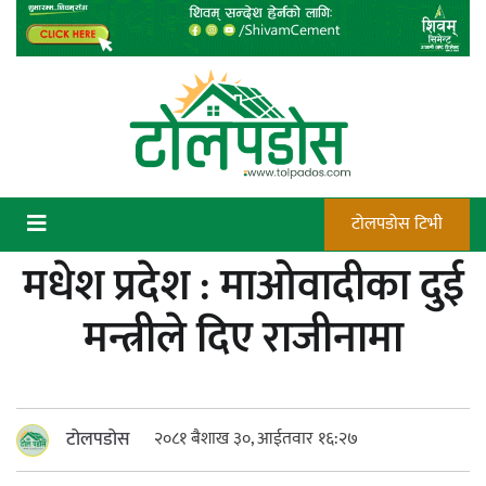
Skip
to
content
टोलपडोस टिभी
मधेश प्रदेश : माओवादीका दुई
कन्चटमा पेस्तोल तेर्सिँदा पनि प्रयोग गर्न
मन्त्रीले दिए राजीनामा
सक्दैनन् डिएफओले गोली चलाउने अधिकार
टोलपडोस
२०८१ बैशाख ३०, आईतवार १६:२७
न्याय सुनिश्चित गर्न सुरक्षा निकायको दायित्व