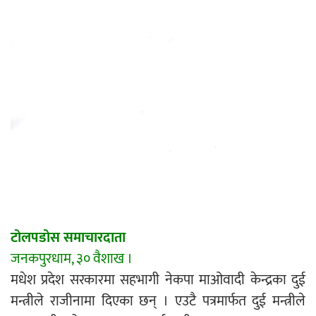
एम्बुलेन्सको उपहार भारत र नेपालबीचको निकै
बलियो र जीवन्त विकास साझेदारीको एक
हिस्सा : नियोग उपप्रमुख श्रीवास्तव
प्रेस काउन्सिल सदस्य नियुक्तिमा विभेद भयो :
जनमत पत्रकार संघ
टोलपडोस समाचारदाता
परियोजना सकिनै लाग्दा खुल्यो वन उद्यमीले
जनकपुरधाम, ३० वैशाख ।
सहुलियत ऋण लिने बाटो
मधेश प्रदेश सरकारमा सहभागी नेकपा माओवादी केन्द्रका दुई
मन्त्रीले राजीनामा दिएका छन् । एउटै पत्रमार्फत दुई मन्त्रीले