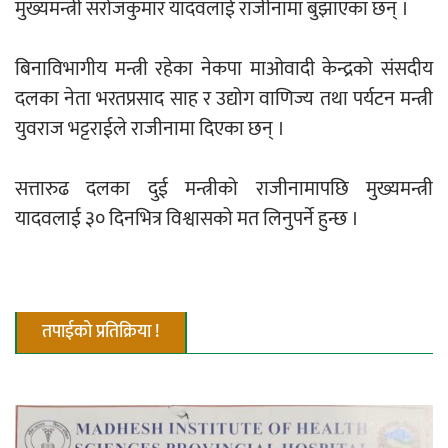
मुख्यमन्त्री सरोजकुमार यादवलाई राजीनामा बुझाएका छन् ।
नदी अधिकारका ती कानुनी पाटा, जसले
बिनाविभागीय मन्त्री रहेका नेकपा माओवादी केन्द्रको संसदीय
बनाउँछ नदीलाई संरक्षण हकदार
दलका नेता भरतप्रसाद साह र उद्योग वाणिज्य तथा पर्यटन मन्त्री
युवराज भट्टराईले राजीनामा दिएका छन् ।
सत्तारुढ दलका दुई मन्त्रीको राजीनामापछि मुख्यमन्त्री
यादवलाई ३० दिनभित्र विश्वासको मत लिनुपर्ने हुन्छ ।
प्रतिस्पर्धाबिनाको नियुक्ति बदरबारे अन्तरिम
आदेश निक्र्योल गर्न असार ६ मा पेसी
तपाईको प्रतिक्रिया !
निर्धारित ठाउँमा राजर्षिजनक विश्वविद्यालय
भवन बनाउन उपकुलपतिद्वारा आनाकानी