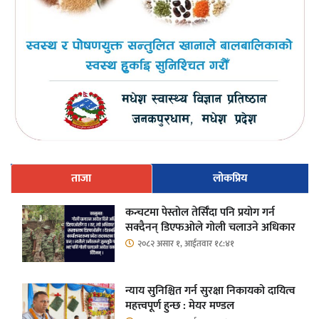
ताजा
लोकप्रिय
कन्चटमा पेस्तोल तेर्सिँदा पनि प्रयोग गर्न
सक्दैनन् डिएफओले गोली चलाउने अधिकार
२०८२ असार १, आईतवार १८:४१
न्याय सुनिश्चित गर्न सुरक्षा निकायको दायित्व
महत्त्वपूर्ण हुन्छ : मेयर मण्डल