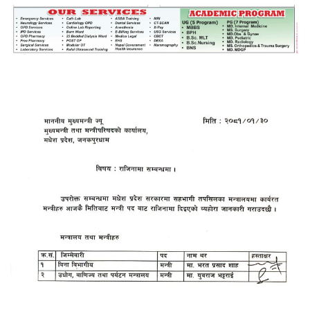
महत्त्वपूर्ण हुन्छ : मेयर मण्डल
रौतहटमा चट्याङ लाग्दा एककोे मृत्यु
श्रीमती बलात्कार मुद्दामा श्रीमान्लाई छ महिना
कैद, एक लाख रुपैयाँ क्षतिपूर्ति