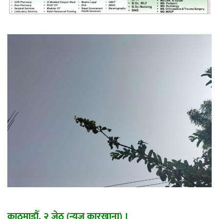
महत्त्वपूर्ण हुन्छ : मेयर मण्डल
रौतहटमा चट्याङ लाग्दा एककोे मृत्यु
श्रीमती बलात्कार मुद्दामा श्रीमान्लाई छ महिना
कैद, एक लाख रुपैयाँ क्षतिपूर्ति
काठमाडौँ, २ जेठ (न्युज कारखाना) ।