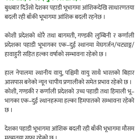
बुधबार दिउँसो देशका पहाडी भूभागमा आंशिकदेखि साधारणतया
एम्बुलेन्सको उपहार भारत र नेपालबीचको निकै
बदली रही बाँकी भूभागमा आंशिक बदली रहनेछ ।
बलियो र जीवन्त विकास साझेदारीको एक
हिस्सा : नियोग उपप्रमुख श्रीवास्तव
कोशी प्रदेशको थोरै तथा बागमती, गण्डकी लुम्बिनी र कर्णाली
प्रदेशका पहाडी भूभागका एक–दुई स्थानमा मेघगर्जन/चट्याङ्ग/
हावाहुरी सहित हल्का वर्षाको सम्भावना रहेको छ ।
प्रेस काउन्सिल सदस्य नियुक्तिमा विभेद भयो :
जनमत पत्रकार संघ
हाल नेपालमा स्थानीय वायु, पश्चिमी वायु साथै भारतको बिहार
आसपास बनेको न्यून चापीय प्रणालीको समेत प्रभाव रहेको छ ।
कोशी, गण्डकी र कर्णाली प्रदेशको उच्च पहाडी तथा हिमाली भू–
भागका एक–दुई स्थानहरूमा हल्का हिमपातको सम्भावना रहेको
परियोजना सकिनै लाग्दा खुल्यो वन उद्यमीले
छ ।
सहुलियत ऋण लिने बाटो
देशका पहाडी भूभागमा आंशिक बदली रही बाँकी भूभागमा मौसम
मुख्यतया सफा रहेको छ ।