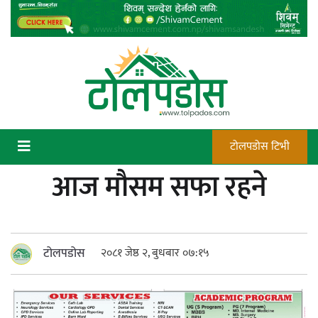
Skip
to
content
टोलपडोस टिभी
आज मौसम सफा रहने
कन्चटमा पेस्तोल तेर्सिँदा पनि प्रयोग गर्न
सक्दैनन् डिएफओले गोली चलाउने अधिकार
टोलपडोस
२०८१ जेष्ठ २, बुधबार ०७:१५
न्याय सुनिश्चित गर्न सुरक्षा निकायको दायित्व