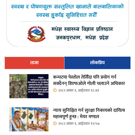
ताजा
लोकप्रिय
कन्चटमा पेस्तोल तेर्सिँदा पनि प्रयोग गर्न
सक्दैनन् डिएफओले गोली चलाउने अधिकार
२०८२ असार १, आईतवार १८:४१
न्याय सुनिश्चित गर्न सुरक्षा निकायको दायित्व
महत्त्वपूर्ण हुन्छ : मेयर मण्डल
२०८२ असार १, आईतवार १२:५७