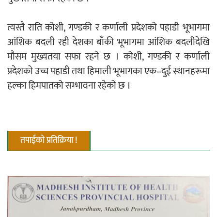
त्यस्तै राति कोशी, गण्डकी र कर्णाली प्रदेशको पहाडी भूभागमा
नदी अधिकारका ती कानुनी पाटा, जसले
आंशिक बदली रही देशका बाँकी भूभागमा आंशिक बदलीदेखि
बनाउँछ नदीलाई संरक्षण हकदार
मौसम मुख्यतया सफा रहने छ । कोशी, गण्डकी र कर्णाली
प्रदेशको उच्च पहाडी तथा हिमाली भूभागका एक–दुई स्थानहरूमा
हल्का हिमपातको सम्भावना रहेको छ ।
प्रतिस्पर्धाबिनाको नियुक्ति बदरबारे अन्तरिम
आदेश निक्र्योल गर्न असार ६ मा पेसी
तपाईको प्रतिक्रिया !
निर्धारित ठाउँमा राजर्षिजनक विश्वविद्यालय
भवन बनाउन उपकुलपतिद्वारा आनाकानी