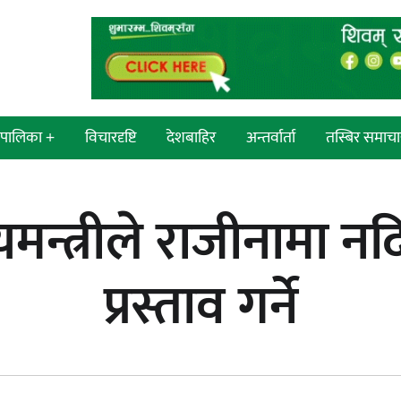
श/पालिका +
विचारदृष्टि
देशबाहिर
अन्तर्वार्ता
तस्बिर समाचा
 सांसद
न्याय सुनिश्चित गर्न सुरक्षा निकायको
्यमन्त्रीले राजीनामा न
प्रदेश
दायित्व महत्त्वपूर्ण हुन्छ : मेयर मण्डल
्रदेश
प्रस्ताव गर्ने
ी प्रदेश
 प्रदेश
एम्बुलेन्सको उपहार भारत र नेपालबीचको
निकै बलियो र जीवन्त विकास
ी प्रदेश