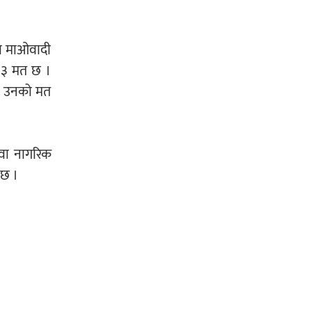
पा माओवादी
 ५३ मत छ ।
ले उनको मत
 वा नागरिक
 छ ।