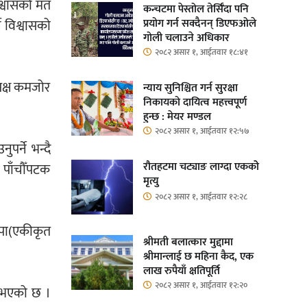
श्वासको मत
कन्चटमा पेस्तोल तेर्सिँदा पनि
प्रयोग गर्न सक्दैनन् डिएफओले
े विश्वासको
गोली चलाउने अधिकार
२०८२ असार १, आईतवार १८:४१
िपक्ष कमजोर
न्याय सुनिश्चित गर्न सुरक्षा
निकायको दायित्व महत्त्वपूर्ण
हुन्छ : मेयर मण्डल
२०८२ असार १, आईतवार १२:५७
र्ने भन्दै
रौतहटमा चट्याङ लाग्दा एककोे
 पाँचौँपटक
मृत्यु
२०८२ असार १, आईतवार १२:२८
पा(एकीकृत
श्रीमती बलात्कार मुद्दामा
श्रीमान्लाई छ महिना कैद, एक
लाख रुपैयाँ क्षतिपूर्ति
२०८२ असार १, आईतवार १२:२०
प भएको छ ।