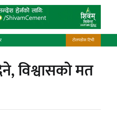
र
टोलपडोस टिभी
रौतहटमा चट्याङ लाग्दा एककोे मृत्यु
दिने, विश्वासको मत
प्रेस काउन्सिल सदस्य नियुक्तिमा विभेद
भयो : जनमत पत्रकार संघ