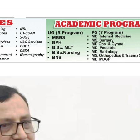
साझेदारीको एक हिस्सा : नियोग उपप्रमुख
ी प्रदेश
श्रीवास्तव
श्चिम प्रदेश
नदी अधिकारका ती कानुनी पाटा, जसले
बनाउँछ नदीलाई संरक्षण हकदार