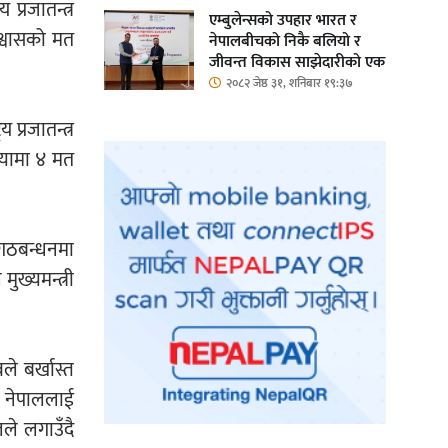
प्रजातन्त्र
एम्बुलेन्सको उपहार भारत र
िश्वासको मत
नेपालबीचको निकै बलियो र
जीवन्त विकास साझेदारीको एक
हिस्सा : नियोग उपप्रमुख
२०८२ जेष्ठ ३१, शनिबार १९:३७
श्रीवास्तव
प्रजातन्त्र
ख्यामा ४ मत
 गठबन्धनमा
ख्यमन्त्री
ले बर्खास्त
पा नेपाललाई
ले लगाउँदै