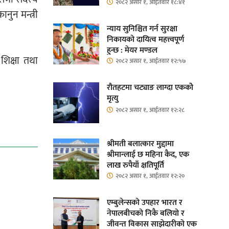
२०८२ असार १, आईतवार १८:४१
नुन मन्त्री
न्याय सुनिश्चित गर्न सुरक्षा
निकायको दायित्व महत्त्वपूर्ण
हुन्छ : मेयर मण्डल
शिक्षा तथा
२०८२ असार १, आईतवार १२:५७
रौतहटमा चट्याङ लाग्दा एककोे
मृत्यु
२०८२ असार १, आईतवार १२:२८
श्रीमती बलात्कार मुद्दामा
श्रीमान्लाई छ महिना कैद, एक
लाख रुपैयाँ क्षतिपूर्ति
२०८२ असार १, आईतवार १२:२०
एम्बुलेन्सको उपहार भारत र
नेपालबीचको निकै बलियो र
जीवन्त विकास साझेदारीको एक