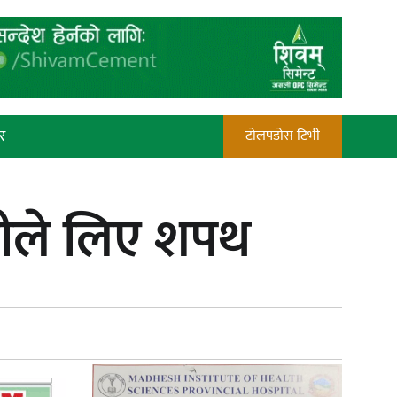
र
टोलपडोस टिभी
रौतहटमा चट्याङ लाग्दा एककोे मृत्यु
्त्रीले लिए शपथ
प्रेस काउन्सिल सदस्य नियुक्तिमा विभेद
भयो : जनमत पत्रकार संघ