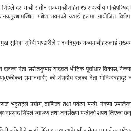
ँहले दस मन्त्री र तीन राज्यमन्त्रीसहित १४ सदस्यीय मन्त्रिपरिषद
क्रबार जनकपुरधामस्थित मधेश भवनको कभर्ड हलमा आयोजित विशे
रमुख सुमित्रा सुवेदी भण्डारीले र नवनियुक्त राज्यमन्त्रीहरूलाई मुख्यमन
ीय दलका नेता सरोजकुमार यादवले भौतिक पूर्वाधार विकास, नेक
ेकपा(एकीकृत समाजवादी) को संसदीय दलका नेता गोविन्दबहादुर न्य
राज भट्टराईले उद्योग, वाणिज्य तथा पर्यटन मन्त्री, नेकपा एमाले
त्रुधनप्रसाद सिँहले स्वास्थ्य तथा जनसँख्या मन्त्रीको शपथ लिएका छन्
ची लुंगेलीले ऊर्जा, सिँचाइ तथा खानेपानी र नेकपा एमालेका प्रदे