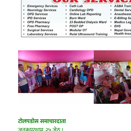
खेतीकिसानी
कर्णाल
सुदूरप
परियोजना सकिनै लाग्दा खुल्यो वन
उद्यमीले सहुलियत ऋण लिने बाटो
निर्धारित ठाउँमा राजर्षिजनक
विश्वविद्यालय भवन बनाउन
उपकुलपतिद्वारा आनाकानी
टोलपडोस समाचारदाता
जनकपुरधाम, २५ जेठ ।