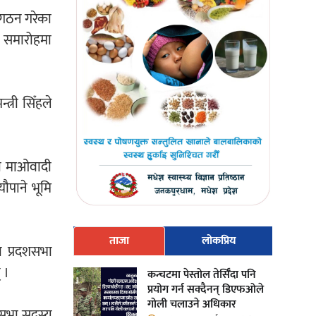
् गठन गरेका
ष समारोहमा
्त्री सिँहले
पा माओवादी
ौपाने भूमि
ताजा
लोकप्रिय
का प्रदशसभा
 ।
कन्चटमा पेस्तोल तेर्सिँदा पनि
प्रयोग गर्न सक्दैनन् डिएफओले
गोली चलाउने अधिकार
शसभा सदस्य