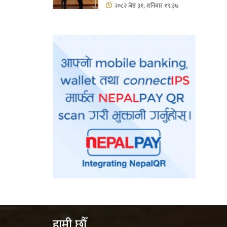
हिस्सा : नियोग उपप्रमुख
२०८२ जेष्ठ ३१, शनिबार १९:३७
श्रीवास्तव
हामी छौँ