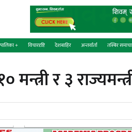
श/पालिका +
विचारदृष्टि
देशबाहिर
अन्तर्वार्ता
तस्बिर समाचा
 सांसद
न्याय सुनिश्चित गर्न सुरक्षा निकायको
१० मन्त्री र ३ राज्यमन
प्रदेश
दायित्व महत्त्वपूर्ण हुन्छ : मेयर मण्डल
्रदेश
ी प्रदेश
 प्रदेश
एम्बुलेन्सको उपहार भारत र नेपालबीचको
निकै बलियो र जीवन्त विकास
ी प्रदेश