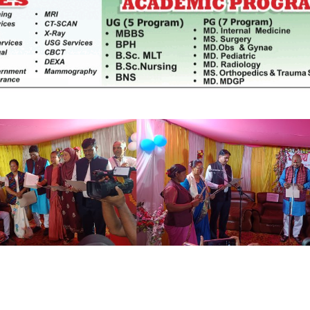
साझेदारीको एक हिस्सा : नियोग उपप्रमुख
ी प्रदेश
श्रीवास्तव
श्चिम प्रदेश
नदी अधिकारका ती कानुनी पाटा, जसले
बनाउँछ नदीलाई संरक्षण हकदार