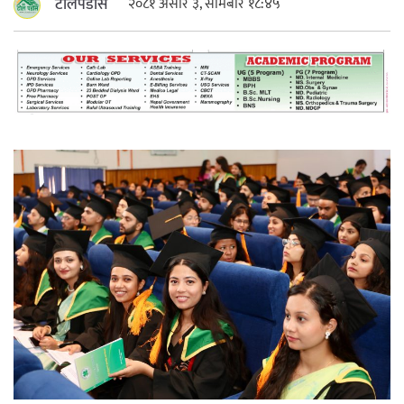
टोलपडोस
२०८१ असार ३, सोमबार १८:४५
महत्त्वपूर्ण हुन्छ : मेयर मण्डल
रौतहटमा चट्याङ लाग्दा एककोे मृत्यु
श्रीमती बलात्कार मुद्दामा श्रीमान्लाई छ महिना
कैद, एक लाख रुपैयाँ क्षतिपूर्ति