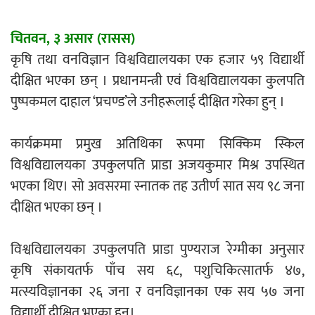
एम्बुलेन्सको उपहार भारत र नेपालबीचको निकै
चितवन, ३ असार (रासस)
बलियो र जीवन्त विकास साझेदारीको एक
कृषि तथा वनविज्ञान विश्वविद्यालयका एक हजार ५९ विद्यार्थी
हिस्सा : नियोग उपप्रमुख श्रीवास्तव
दीक्षित भएका छन् । प्रधानमन्त्री एवं विश्वविद्यालयका कुलपति
पुष्पकमल दाहाल ‘प्रचण्ड’ले उनीहरूलाई दीक्षित गरेका हुन् ।
प्रेस काउन्सिल सदस्य नियुक्तिमा विभेद भयो :
कार्यक्रममा प्रमुख अतिथिका रूपमा सिक्किम स्किल
जनमत पत्रकार संघ
विश्वविद्यालयका उपकुलपति प्राडा अजयकुमार मिश्र उपस्थित
भएका थिए। सो अवसरमा स्नातक तह उतीर्ण सात सय ९८ जना
दीक्षित भएका छन् ।
परियोजना सकिनै लाग्दा खुल्यो वन उद्यमीले
विश्वविद्यालयका उपकुलपति प्राडा पुण्यराज रेग्मीका अनुसार
सहुलियत ऋण लिने बाटो
कृषि संकायतर्फ पाँच सय ६८, पशुचिकित्सातर्फ ४७,
मत्स्यविज्ञानका २६ जना र वनविज्ञानका एक सय ५७ जना
विद्यार्थी दीक्षित भएका हुन्।