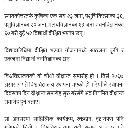
स्नातकोत्तरतर्फ कृषिका एक सय २३ जना, पशुचिकित्साका ३६,
नदी अधिकारका ती कानुनी पाटा, जसले
पशुविज्ञानका २० जना, मत्स्यविज्ञानका १३ जना र वनविज्ञानका
बनाउँछ नदीलाई संरक्षण हकदार
६० गरी दुई ५२ विद्यार्थी दीक्षित भएका छन् ।
विद्यावारिधिमा दीक्षित भएका नौजनामध्ये आठजना कृषि र
एकजना विद्यार्थी वनविज्ञानका छन् ।
प्रतिस्पर्धाबिनाको नियुक्ति बदरबारे अन्तरिम
आदेश निक्र्योल गर्न असार ६ मा पेसी
विश्वविद्यालयको यो चौथो दीक्षान्त समारोह हो । विसं २०६७
असार ३ गते विश्वविद्यालय स्थापना भएको हो । रेग्मीले स्थापना
दिवसका दिन दीक्षान्त समारोह सुरु गरेसँगै अब नियमित दीक्षान्त
समारोह हुने बताए।
निर्धारित ठाउँमा राजर्षिजनक विश्वविद्यालय
भवन बनाउन उपकुलपतिद्वारा आनाकानी
सो अवसरमा साहित्यिक कार्यक्रम, रक्तदान, वृक्षरोपण पनि
गरिएको थियो । विश्वविद्यालयमा यही असार ४ र ५ गते