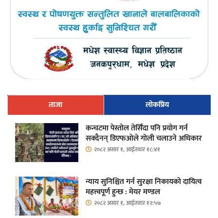
ताजा
लोकप्रिय
कन्चटमा पेस्तोल तेर्सिँदा पनि प्रयोग गर्न
सक्दैनन् डिएफओले गोली चलाउने अधिकार
२०८२ असार १, आईतवार १८:४१
न्याय सुनिश्चित गर्न सुरक्षा निकायको दायित्व
महत्त्वपूर्ण हुन्छ : मेयर मण्डल
२०८२ असार १, आईतवार १२:५७