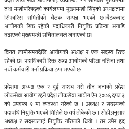
प्रदेश लोक सेवा आयोगलाई व्यवस्थित गर्न सोमबार मुख्यमन्त्री
तथा मन्त्रीपरिषद्को कार्यलयमा मुख्यमन्त्री सिंहको अध्यक्षतामा
एम्बुलेन्सको उपहार भारत र नेपालबीचको निकै
सिफारिस समितीको बैठक सम्पन्न भएको छ।बैठकबाट
बलियो र जीवन्त विकास साझेदारीको एक
आयोगको रिक्त रहेको पदाधिकारी नियुक्ति प्रक्रिया अगाडि
हिस्सा : नियोग उपप्रमुख श्रीवास्तव
बढाएको मुख्यमन्त्री सचिवालयले जनाएको छ।
विगत लामोसमयदेखि आयोगको अध्यक्ष र एक सदस्य रिक्त
प्रेस काउन्सिल सदस्य नियुक्तिमा विभेद भयो :
रहेको छ। पदाधिकारी रिक्त रहदा आयोगको परिक्षा नतिजा तथा
जनमत पत्रकार संघ
नयाँ कर्मचारी भर्ना प्रक्रिया ठप्प भएको छ।
प्रदेशमा अध्यक्ष एक र दुई सदस्य गरी तीन जनाको प्रदेश
लोकसेवा आयोग रहने प्रदेश लोकसेवा आयोग ऐन २०७६ दफा ३
परियोजना सकिनै लाग्दा खुल्यो वन उद्यमीले
को उपदफा १ मा व्यवस्था गरेको छ । अध्यक्ष र सदस्यको
सहुलियत ऋण लिने बाटो
पदावधि नियुक्ति भएको मितिले छ वर्ष तोकेको छ । सोहीअनुसार
अध्यक्ष र सदस्यलाई नियुक्ति गरिएको थियो । तर उमेर हद