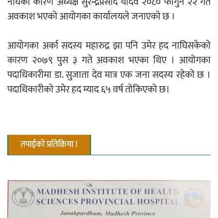
नाघेको कारण अध्यक्ष सुरेन्द्रप्रसाद यादव २०८० फागुन २२ गते
अवकाश भएको आयोगका कार्यालयले जनाएको छ ।
नदी अधिकारका ती कानुनी पाटा, जसले
आयोगका अर्का सदस्य महारुद्र झा पनि उमेर हद नाघिसकेको
बनाउँछ नदीलाई संरक्षण हकदार
कारण २०७९ पुस ३ गते अवकाश भएका थिए । आयोगका
पदाधिकारीमा डा. सुजाता देव मात्र एक जना सदस्य रहेको छ ।
पदाधिकारीको उमेर हद म्याद ६५ वर्ष तोकिएको छ।
प्रतिस्पर्धाबिनाको नियुक्ति बदरबारे अन्तरिम
आदेश निक्र्योल गर्न असार ६ मा पेसी
तपाईको प्रतिक्रिया !
निर्धारित ठाउँमा राजर्षिजनक विश्वविद्यालय
भवन बनाउन उपकुलपतिद्वारा आनाकानी