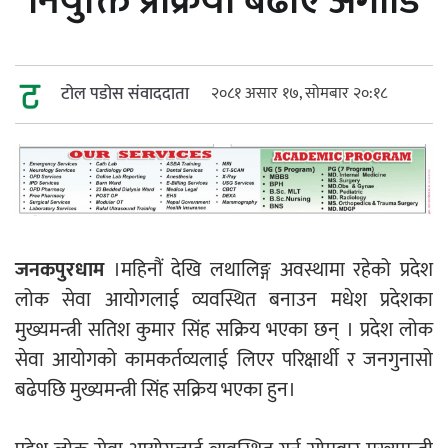
नियुक्ति प्रक्रिया बढाए अगाडि
महत्त्वपूर्ण हुन्छ : मेयर मण्डल
टोल पडोस संवाददाता
२०८१ असार १७, सोमबार २०:१८
रौतहटमा चट्याङ लाग्दा एककोे मृत्यु
जनकपुरधाम
।महिनौं देखि लथालिङ्ग अवस्थामा रहेको प्रदेश
लोक सेवा आयोगलाई व्यवस्थित बनाउन मधेश प्रदेशका
श्रीमती बलात्कार मुद्दामा श्रीमान्लाई छ महिना
मुख्यमन्त्री सतिश कुमार सिंह सक्रिय भएका छन् । प्रदेश लोक
कैद, एक लाख रुपैयाँ क्षतिपूर्ति
सेवा आयोगको कामकर्तव्यलाई लिएर परिक्षार्थी र जनगुनासो
बढेपछि मुख्यमन्त्री सिंह सक्रिय भएका हुन।