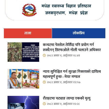
ताजा
लोकप्रिय
कन्चटमा पेस्तोल तेर्सिँदा पनि प्रयोग गर्न
सक्दैनन् डिएफओले गोली चलाउने अधिकार
२०८२ असार १, आईतवार १८:४१
न्याय सुनिश्चित गर्न सुरक्षा निकायको दायित्व
महत्त्वपूर्ण हुन्छ : मेयर मण्डल
२०८२ असार १, आईतवार १२:५७
रौतहटमा चट्याङ लाग्दा एककोे मृत्यु
२०८२ असार १, आईतवार १२:२८