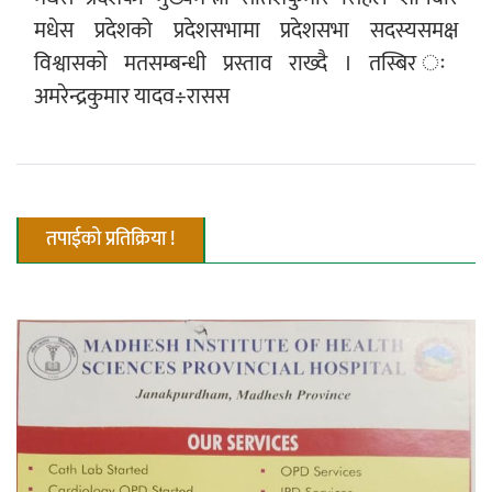
मधेस प्रदेशको प्रदेशसभामा प्रदेशसभा सदस्यसमक्ष
एम्बुलेन्सको उपहार भारत र नेपालबीचको निकै
विश्वासको मतसम्बन्धी प्रस्ताव राख्दै । तस्बिर ः
बलियो र जीवन्त विकास साझेदारीको एक
अमरेन्द्रकुमार यादव÷रासस
हिस्सा : नियोग उपप्रमुख श्रीवास्तव
प्रेस काउन्सिल सदस्य नियुक्तिमा विभेद भयो :
तपाईको प्रतिक्रिया !
जनमत पत्रकार संघ
परियोजना सकिनै लाग्दा खुल्यो वन उद्यमीले
सहुलियत ऋण लिने बाटो