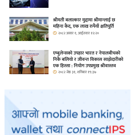
श्रीमती बलात्कार मुद्दामा श्रीमान्लाई छ
महिना कैद, एक लाख रुपैयाँ क्षतिपूर्ति
२०८२ असार १, आईतवार १२:२०
एम्बुलेन्सको उपहार भारत र नेपालबीचको
निकै बलियो र जीवन्त विकास साझेदारीको
एक हिस्सा : नियोग उपप्रमुख श्रीवास्तव
२०८२ जेष्ठ ३१, शनिबार १९:३७