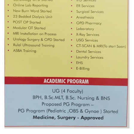
नदी अधिकारका ती कानुनी पाटा, जसले
बनाउँछ नदीलाई संरक्षण हकदार
प्रतिस्पर्धाबिनाको नियुक्ति बदरबारे अन्तरिम
आदेश निक्र्योल गर्न असार ६ मा पेसी
निर्धारित ठाउँमा राजर्षिजनक विश्वविद्यालय
भवन बनाउन उपकुलपतिद्वारा आनाकानी