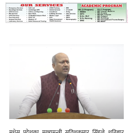
महत्त्वपूर्ण हुन्छ : मेयर मण्डल
रौतहटमा चट्याङ लाग्दा एककोे मृत्यु
श्रीमती बलात्कार मुद्दामा श्रीमान्लाई छ महिना
कैद, एक लाख रुपैयाँ क्षतिपूर्ति
मधेस प्रदेशका मुख्यमन्त्री सतिशकुमार सिंहले शनिबार