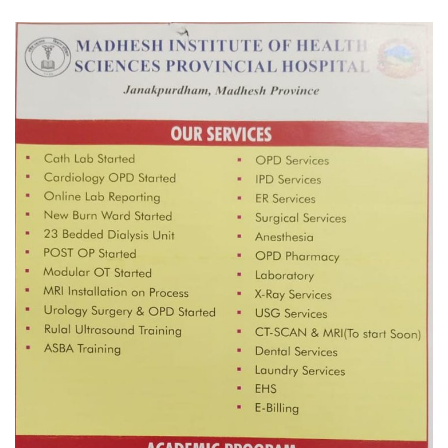
नदी अधिकारका ती कानुनी पाटा, जसले
बनाउँछ नदीलाई संरक्षण हकदार
प्रतिस्पर्धाबिनाको नियुक्ति बदरबारे अन्तरिम
आदेश निक्र्योल गर्न असार ६ मा पेसी
निर्धारित ठाउँमा राजर्षिजनक विश्वविद्यालय
भवन बनाउन उपकुलपतिद्वारा आनाकानी