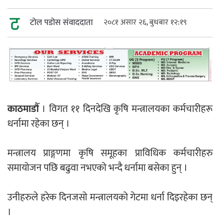
महत्त्वपूर्ण हुन्छ : मेयर मण्डल
टोल पडोस संवाददाता
२०८१ असार २६, बुधबार १२:१९
रौतहटमा चट्याङ लाग्दा एककोे मृत्यु
काठमाडौँ
। विगत ११ दिनदेखि कृषि मन्त्रालयका कर्मचारीहरू
धर्नामा रहेका छन् ।
मन्त्रालय प्राङ्गणमा कृषि समूहका प्राविधिक कर्मचारीहरु
श्रीमती बलात्कार मुद्दामा श्रीमान्लाई छ महिना
समायोजन पछि बढुवा नभएको भन्दै धर्नामा बसेका हुन् ।
कैद, एक लाख रुपैयाँ क्षतिपूर्ति
उनीहरुले हरेक दिनजसो मन्त्रालयको गेटमा धर्ना दिइरहेका छन्
।