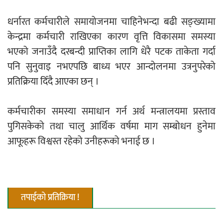
एम्बुलेन्सको उपहार भारत र नेपालबीचको निकै
धर्नारत कर्मचारीले समायोजनमा चाहिनेभन्दा बढी सङ्ख्यामा
बलियो र जीवन्त विकास साझेदारीको एक
केन्द्रमा कर्मचारी राखिएका कारण वृत्ति विकासमा समस्या
हिस्सा : नियोग उपप्रमुख श्रीवास्तव
भएको जनाउँदै दरबन्दी प्राप्तिका लागि धेरै पटक ताकेता गर्दा
पनि सुनुवाइ नभएपछि बाध्य भएर आन्दोलनमा उत्रनुपरेको
प्रतिक्रिया दिँदै आएका छन् ।
प्रेस काउन्सिल सदस्य नियुक्तिमा विभेद भयो :
जनमत पत्रकार संघ
कर्मचारीका समस्या समाधान गर्न अर्थ मन्त्रालयमा प्रस्ताव
पुगिसकेको तथा चालु आर्थिक वर्षमा माग सम्बोधन हुनेमा
आफूहरू विश्वस्त रहेको उनीहरूको भनाई छ ।
परियोजना सकिनै लाग्दा खुल्यो वन उद्यमीले
सहुलियत ऋण लिने बाटो
तपाईको प्रतिक्रिया !