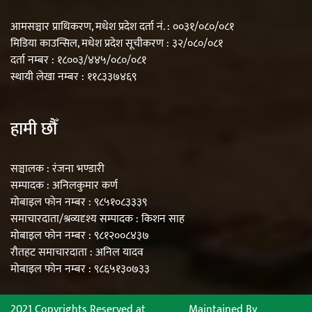
आमसञ्चार प्राधिकरण, मधेश प्रदेश दर्ता नं. : ००३१/०८०/०८१
मिडिया काउन्सिल, मधेश प्रदेश सूचीकरण : ३२/०८०/०८१
दर्ता नम्बर : १८००३/४४५/०८०/०८१
स्थायी लेखा नम्बर : ११८३३७४६९
हामी छौँ
सञ्चालक : रंजना भण्डारी
सम्पादक : अनिलकुमार कर्ण
मोबाइल फोन नम्बर : ९८५१०८३३३९
समाचारदाता/श्रव्यदृश्य सम्पादक : किशन साह
मोबाइल फोन नम्बर : ९८१२००८४३७
रौतहट समाचारदाता : अनिल यादव
मोबाइल फोन नम्बर : ९८६५१३०७३३
2021 Copyrights Reserved at
Maintained By