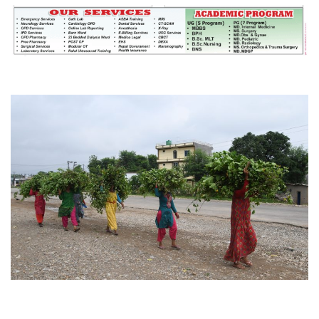
महत्त्वपूर्ण हुन्छ : मेयर मण्डल
रौतहटमा चट्याङ लाग्दा एककोे मृत्यु
श्रीमती बलात्कार मुद्दामा श्रीमान्लाई छ महिना
कैद, एक लाख रुपैयाँ क्षतिपूर्ति