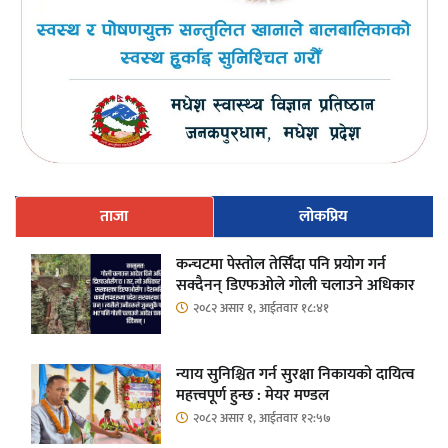
ताजा
लोकप्रिय
कन्चटमा पेस्तोल तेर्सिँदा पनि प्रयोग गर्न
सक्दैनन् डिएफओले गोली चलाउने अधिकार
२०८२ असार १, आईतवार १८:४१
न्याय सुनिश्चित गर्न सुरक्षा निकायको दायित्व
महत्त्वपूर्ण हुन्छ : मेयर मण्डल
२०८२ असार १, आईतवार १२:५७