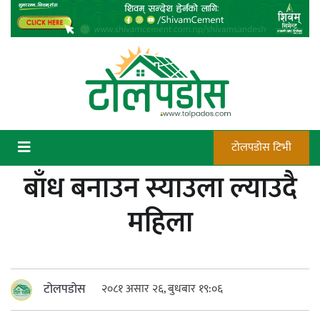
Skip
to
content
टोलपडोस टिभी
बाँध बनाउन स्याउला ल्याउदै
कन्चटमा पेस्तोल तेर्सिँदा पनि प्रयोग गर्न
महिला
सक्दैनन् डिएफओले गोली चलाउने अधिकार
टोलपडोस
२०८१ असार २६, बुधबार १९:०६
न्याय सुनिश्चित गर्न सुरक्षा निकायको दायित्व