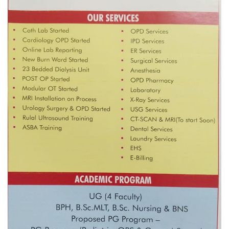
नदी अधिकारका ती कानुनी पाटा, जसले
बनाउँछ नदीलाई संरक्षण हकदार
प्रतिस्पर्धाबिनाको नियुक्ति बदरबारे अन्तरिम
आदेश निक्र्योल गर्न असार ६ मा पेसी
निर्धारित ठाउँमा राजर्षिजनक विश्वविद्यालय
भवन बनाउन उपकुलपतिद्वारा आनाकानी