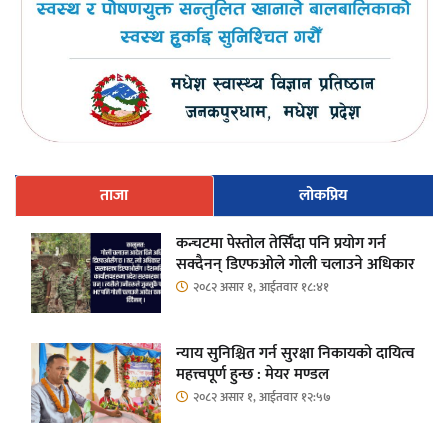
ताजा
लोकप्रिय
कन्चटमा पेस्तोल तेर्सिँदा पनि प्रयोग गर्न
सक्दैनन् डिएफओले गोली चलाउने अधिकार
२०८२ असार १, आईतवार १८:४१
न्याय सुनिश्चित गर्न सुरक्षा निकायको दायित्व
महत्त्वपूर्ण हुन्छ : मेयर मण्डल
२०८२ असार १, आईतवार १२:५७