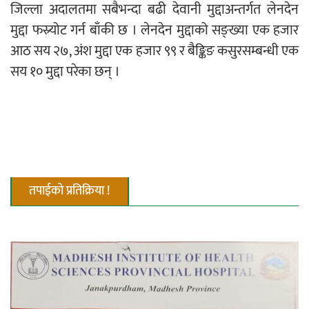
जिल्ला अदालतमा सबैभन्दा बढी देवानी मुद्दाअन्तर्गत लेनदेन
मुद्दा फस्र्योट गर्न बाँकी छ । लेनदेन मुद्दाको सङ्ख्या एक हजार
नदी अधिकारका ती कानुनी पाटा, जसले
आठ सय २७, अंश मुद्दा एक हजार ९९ र बैङ्किङ कसुरसम्बन्धी एक
बनाउँछ नदीलाई संरक्षण हकदार
सय १० मुद्दा परेका छन् ।
प्रतिस्पर्धाबिनाको नियुक्ति बदरबारे अन्तरिम
आदेश निक्र्योल गर्न असार ६ मा पेसी
तपाईको प्रतिक्रिया !
निर्धारित ठाउँमा राजर्षिजनक विश्वविद्यालय
भवन बनाउन उपकुलपतिद्वारा आनाकानी