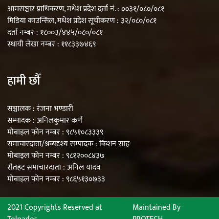
आमसञ्चार प्राधिकरण, मधेश प्रदेश दर्ता नं. : ००३१/०८०/०८१
मिडिया काउन्सिल, मधेश प्रदेश सूचीकरण : ३२/०८०/०८१
दर्ता नम्बर : १८००३/४४५/०८०/०८१
स्थायी लेखा नम्बर : ११८३३७४६९
हामी छौँ
सञ्चालक : रंजना भण्डारी
सम्पादक : अनिलकुमार कर्ण
मोबाइल फोन नम्बर : ९८५१०८३३३९
समाचारदाता/श्रव्यदृश्य सम्पादक : किशन साह
मोबाइल फोन नम्बर : ९८१२००८४३७
रौतहट समाचारदाता : अनिल यादव
मोबाइल फोन नम्बर : ९८६५१३०७३३
2021 Copyrights Reserved at
Maintained By