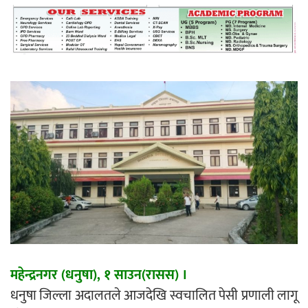
महत्त्वपूर्ण हुन्छ : मेयर मण्डल
रौतहटमा चट्याङ लाग्दा एककोे मृत्यु
श्रीमती बलात्कार मुद्दामा श्रीमान्लाई छ महिना
कैद, एक लाख रुपैयाँ क्षतिपूर्ति
महेन्द्रनगर (धनुषा), १ साउन(रासस) ।
धनुषा जिल्ला अदालतले आजदेखि स्वचालित पेसी प्रणाली लागू