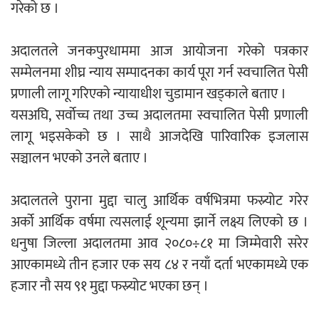
गरेको छ ।
एम्बुलेन्सको उपहार भारत र नेपालबीचको निकै
बलियो र जीवन्त विकास साझेदारीको एक
अदालतले जनकपुरधाममा आज आयोजना गरेको पत्रकार
हिस्सा : नियोग उपप्रमुख श्रीवास्तव
सम्मेलनमा शीघ्र न्याय सम्पादनका कार्य पूरा गर्न स्वचालित पेसी
प्रणाली लागू गरिएको न्यायाधीश चुडामान खड्काले बताए ।
यसअघि, सर्वोच्च तथा उच्च अदालतमा स्वचालित पेसी प्रणाली
लागू भइसकेको छ । साथै आजदेखि पारिवारिक इजलास
प्रेस काउन्सिल सदस्य नियुक्तिमा विभेद भयो :
सञ्चालन भएको उनले बताए ।
जनमत पत्रकार संघ
अदालतले पुराना मुद्दा चालु आर्थिक वर्षभित्रमा फस्र्योट गरेर
अर्को आर्थिक वर्षमा त्यसलाई शून्यमा झार्ने लक्ष्य लिएको छ ।
धनुषा जिल्ला अदालतमा आव २०८०÷८१ मा जिम्मेवारी सरेर
परियोजना सकिनै लाग्दा खुल्यो वन उद्यमीले
आएकामध्ये तीन हजार एक सय ८४ र नयाँ दर्ता भएकामध्ये एक
सहुलियत ऋण लिने बाटो
हजार नौ सय ९१ मुद्दा फस्र्योट भएका छन् ।