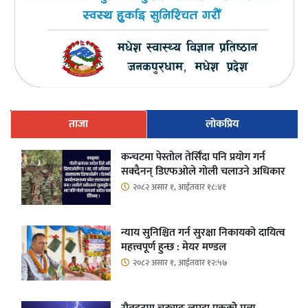
ताजा
लोकप्रिय
कन्चटमा पेस्तोल तेर्सिँदा पनि प्रयोग गर्न
सक्दैनन् डिएफओले गोली चलाउने अधिकार
२०८२ असार १, आईतवार १८:४१
न्याय सुनिश्चित गर्न सुरक्षा निकायको दायित्व
महत्त्वपूर्ण हुन्छ : मेयर मण्डल
२०८२ असार १, आईतवार १२:५७