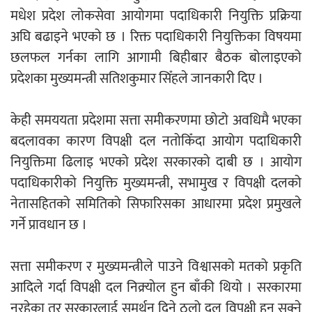
मधेश प्रदेश लोकसेवा आयोगमा पदाधिकारी नियुक्ति प्रक्रिया
एम्बुलेन्सको उपहार भारत र नेपालबीचको निकै
अघि बढाइने भएको छ । रिक्त पदाधिकारी नियुक्तिका विषयमा
बलियो र जीवन्त विकास साझेदारीको एक
छलफल गर्नका लागि आगामी बिहीबार बैठक बोलाइएको
हिस्सा : नियोग उपप्रमुख श्रीवास्तव
प्रदेशका मुख्यमन्त्री सतिशकुमार सिँहले जानकारी दिए ।
केही समययता प्रदेशमा सत्ता समीकरणमा छोटो अवधिमै भएका
प्रेस काउन्सिल सदस्य नियुक्तिमा विभेद भयो :
बदलावका कारण विपक्षी दल नतोकिँदा आयोग पदाधिकारी
जनमत पत्रकार संघ
नियुक्तिमा ढिलाइ भएको प्रदेश सरकारको दाबी छ । आयोग
पदाधिकारीको नियुक्ति मुख्यमन्त्री, सभामुख र विपक्षी दलको
नेतासहितको समितिको सिफारिसका आधारमा प्रदेश प्रमुखले
गर्ने प्रावधान छ ।
परियोजना सकिनै लाग्दा खुल्यो वन उद्यमीले
सत्ता समीकरण र मुख्यमन्त्रीले पाउने विश्वासको मतको प्रकृति
सहुलियत ऋण लिने बाटो
आदिले गर्दा विपक्षी दल निक्र्योल हुन बाँकी थियो । सरकारमा
नरहेका तर सरकारलाई समर्थन दिने ठूलो दल विपक्षी हुन सक्ने