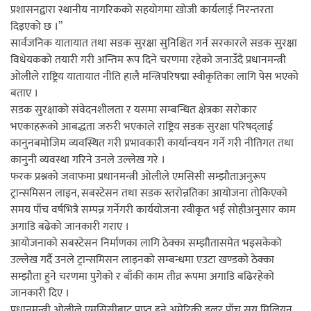
प्रशासनद्वारा स्थानीय नागरिकको सहयोगमा खोजी कार्यलाई निरन्तरता
दिइएको छ ।”
नदी अधिकारका ती कानुनी पाटा, जसले
सार्वजनिक यातायात तथा सडक सुरक्षा सुनिश्चित गर्न सरकारले सडक सुरक्षा
विधेयकको तयारी गरी अन्तिम रूप दिने चरणमा रहेको जनाउँदै प्रधानमन्त्री
बनाउँछ नदीलाई संरक्षण हकदार
ओलीले राष्ट्रिय यातायात नीति हालै मन्त्रिपरिषद्मा स्वीकृतिका लागि पेस भएको
बताए ।
सडक सुरक्षाको संवेदनशीलता र यसमा सम्बन्धित क्षेत्रका सरोकार
भएकाहरूको आबद्धता जरुरी भएकाले राष्ट्रिय सडक सुरक्षा परिषद्लाई
कानुनबमोजिम व्यवस्थित गरी प्रभावकारी कार्यान्वयन गर्ने गरी नीतिगत तथा
प्रतिस्पर्धाबिनाको नियुक्ति बदरबारे अन्तरिम
कानुनी व्यवस्था गरिने उनले उल्लेख गरे ।
आदेश निक्र्योल गर्न असार ६ मा पेसी
फरक प्रश्नको जवाफमा प्रधानमन्त्री ओलीले एमसिसी सम्झौताअनुरूप
ट्रान्समिसन लाइन, सबस्टेसन तथा सडक स्तरोन्नतिका आयोजना तोकिएको
समय पाँच वर्षभित्रै सम्पन्न गर्नेगरी कार्ययोजना स्वीकृत भई सोहीअनुसार काम
अगाडि बढेको जानकारी गराए ।
आयोजनाको सबस्टेसन निर्माणका लागि ठेक्का सम्झौतासमेत भइसकेको
उल्लेख गर्दै उनले ट्रान्समिसन लाइनको सम्बन्धमा एउटा खण्डको ठेक्का
निर्धारित ठाउँमा राजर्षिजनक विश्वविद्यालय
सम्झौता हुने चरणमा पुगेको र बाँकी काम तीव्र रूपमा अगाडि बढिरहेको
भवन बनाउन उपकुलपतिद्वारा आनाकानी
जानकारी दिए ।
प्रधानमन्त्री ओलीले एमसिसीबाट प्राप्त हुने अमेरिकी डलर पाँच सय मिलियन