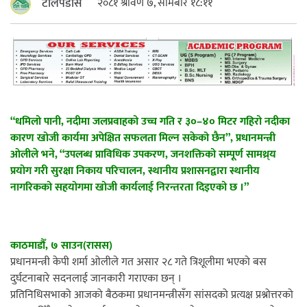
टोलपडोस
२०८१ श्रावण ७, सोमबार १८:११
महत्त्वपूर्ण हुन्छ : मेयर मण्डल
रौतहटमा चट्याङ लाग्दा एककोे मृत्यु
“धमिलो पानी, नदीमा जलप्रवाहको उच्च गति र ३०–४० मिटर गहिरो नदीका
कारण खोजी कार्यमा अपेक्षित सफलता मिल्न सकेको छैन”, प्रधानमन्त्री
ओलीले भने, “उपलब्ध प्राविधिक उपकरण, जनशक्तिको सम्पूर्ण सामथ्र्य
प्रयोग गरी सुरक्षा निकाय परिचालन, स्थानीय प्रशासनद्वारा स्थानीय
नागरिकको सहयोगमा खोजी कार्यलाई निरन्तरता दिइएको छ ।”
श्रीमती बलात्कार मुद्दामा श्रीमान्लाई छ महिना
कैद, एक लाख रुपैयाँ क्षतिपूर्ति
काठमाडौँ, ७ साउन(रासस)
प्रधानमन्त्री केपी शर्मा ओलीले गत असार २८ गते त्रिशूलीमा भएको बस
दुर्घटनाबारे सदनलाई जानकारी गराएका छन् ।
प्रतिनिधिसभाको आजको बैठकमा प्रधानमन्त्रीसँग सांसदको प्रत्यक्ष प्रश्नोत्तरको