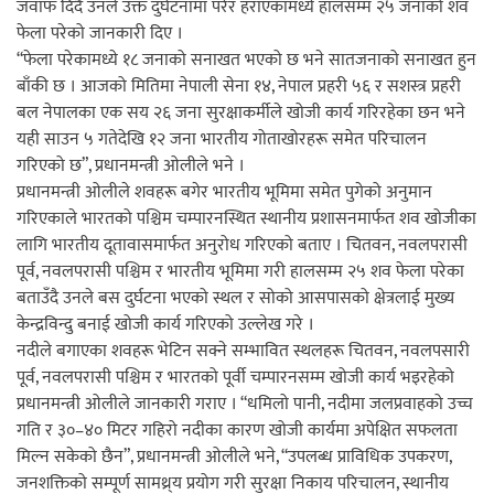
जवाफ दिँदै उनले उक्त दुर्घटनामा परेर हराएकामध्ये हालसम्म २५ जनाको शव
एम्बुलेन्सको उपहार भारत र नेपालबीचको निकै
फेला परेको जानकारी दिए ।
“फेला परेकामध्ये १८ जनाको सनाखत भएको छ भने सातजनाको सनाखत हुन
बलियो र जीवन्त विकास साझेदारीको एक
बाँकी छ । आजको मितिमा नेपाली सेना १४, नेपाल प्रहरी ५६ र सशस्त्र प्रहरी
हिस्सा : नियोग उपप्रमुख श्रीवास्तव
बल नेपालका एक सय २६ जना सुरक्षाकर्मीले खोजी कार्य गरिरहेका छन भने
यही साउन ५ गतेदेखि १२ जना भारतीय गोताखोरहरू समेत परिचालन
गरिएको छ”, प्रधानमन्त्री ओलीले भने ।
प्रधानमन्त्री ओलीले शवहरू बगेर भारतीय भूमिमा समेत पुगेको अनुमान
प्रेस काउन्सिल सदस्य नियुक्तिमा विभेद भयो :
गरिएकाले भारतको पश्चिम चम्पारनस्थित स्थानीय प्रशासनमार्फत शव खोजीका
जनमत पत्रकार संघ
लागि भारतीय दूतावासमार्फत अनुरोध गरिएको बताए । चितवन, नवलपरासी
पूर्व, नवलपरासी पश्चिम र भारतीय भूमिमा गरी हालसम्म २५ शव फेला परेका
बताउँदै उनले बस दुर्घटना भएको स्थल र सोको आसपासको क्षेत्रलाई मुख्य
केन्द्रविन्दु बनाई खोजी कार्य गरिएको उल्लेख गरे ।
नदीले बगाएका शवहरू भेटिन सक्ने सम्भावित स्थलहरू चितवन, नवलपसारी
पूर्व, नवलपरासी पश्चिम र भारतको पूर्वी चम्पारनसम्म खोजी कार्य भइरहेको
परियोजना सकिनै लाग्दा खुल्यो वन उद्यमीले
प्रधानमन्त्री ओलीले जानकारी गराए । “धमिलो पानी, नदीमा जलप्रवाहको उच्च
सहुलियत ऋण लिने बाटो
गति र ३०–४० मिटर गहिरो नदीका कारण खोजी कार्यमा अपेक्षित सफलता
मिल्न सकेको छैन”, प्रधानमन्त्री ओलीले भने, “उपलब्ध प्राविधिक उपकरण,
जनशक्तिको सम्पूर्ण सामथ्र्य प्रयोग गरी सुरक्षा निकाय परिचालन, स्थानीय