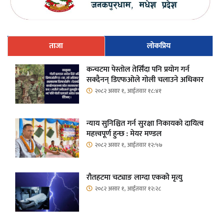
ताजा
लोकप्रिय
कन्चटमा पेस्तोल तेर्सिँदा पनि प्रयोग गर्न
सक्दैनन् डिएफओले गोली चलाउने अधिकार
२०८२ असार १, आईतवार १८:४१
न्याय सुनिश्चित गर्न सुरक्षा निकायको दायित्व
महत्त्वपूर्ण हुन्छ : मेयर मण्डल
२०८२ असार १, आईतवार १२:५७
रौतहटमा चट्याङ लाग्दा एककोे मृत्यु
२०८२ असार १, आईतवार १२:२८