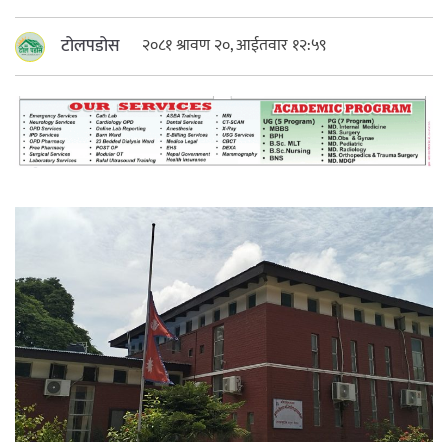
महत्त्वपूर्ण हुन्छ : मेयर मण्डल
टोलपडोस
२०८१ श्रावण २०, आईतवार १२:५९
रौतहटमा चट्याङ लाग्दा एककोे मृत्यु
श्रीमती बलात्कार मुद्दामा श्रीमान्लाई छ महिना
कैद, एक लाख रुपैयाँ क्षतिपूर्ति