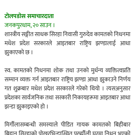
एम्बुलेन्सको उपहार भारत र नेपालबीचको निकै
टोलपडोस समाचारदाता
बलियो र जीवन्त विकास साझेदारीको एक
जनकपुरधाम, २० साउन ।
हिस्सा : नियोग उपप्रमुख श्रीवास्तव
शास्त्रीय सङ्गीत साधक सिरहा निवासी गुरुदेव कामतको निधनमा
मधेश प्रदेश सरकारले आइतबार राष्ट्रिय झण्डालाई आधा
झुकाएको छ ।
प्रेस काउन्सिल सदस्य नियुक्तिमा विभेद भयो :
जनमत पत्रकार संघ
स्व. कामतको निधनमा शोक तथा उनको मुर्धन्य व्यक्तित्वप्रति
सम्मान व्यक्त गर्न आइतबार राष्ट्रिय झण्डा आधा झुकाउने निर्णय
गत शुक्रबार मधेश प्रदेश सरकारले गरेको थियो । त्यसअनुसार
प्रदेशका सार्वजनिक तथा सरकारी निकायहरूमा आइतबार आधा
परियोजना सकिनै लाग्दा खुल्यो वन उद्यमीले
झन्डा झुकाइएको हो ।
सहुलियत ऋण लिने बाटो
मिर्गौलासम्बन्धी समस्याले पीडित गायक कामतको बिहीबार
बिहान सिरहाको पोखरभिन्डास्थित पुर्ख्यौली घरमा निधन भएको