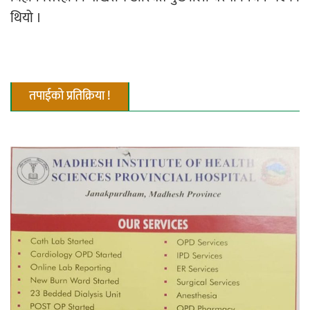
थियो ।
नदी अधिकारका ती कानुनी पाटा, जसले
बनाउँछ नदीलाई संरक्षण हकदार
तपाईको प्रतिक्रिया !
प्रतिस्पर्धाबिनाको नियुक्ति बदरबारे अन्तरिम
आदेश निक्र्योल गर्न असार ६ मा पेसी
निर्धारित ठाउँमा राजर्षिजनक विश्वविद्यालय
भवन बनाउन उपकुलपतिद्वारा आनाकानी