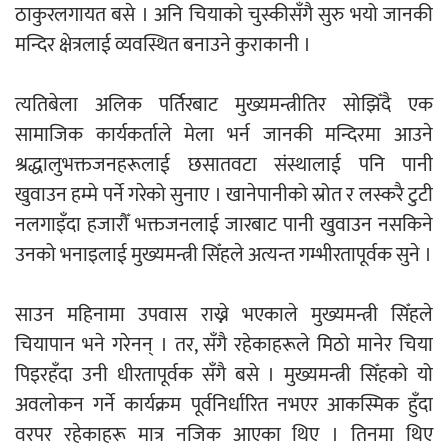
ठाकुरलगायत बसे । अनि चियाको चुस्कीसँगै सुरु भयो जानकी
मन्दिर क्षेत्रलाई व्यवस्थित बनाउने कुराकानी ।
नदी अधिकारका ती कानुनी पाटा, जसले
बनाउँछ नदीलाई संरक्षण हकदार
त्यतिबेला अलिक पर्तिरबाट मुख्यमन्त्रीतिर सोझिँदै एक
सामाजिक कार्यकर्ताले मेला भर्न जानकी मन्दिरमा आउने
श्रद्धालुभक्तजनहरूलाई छसातवटा संस्थालाई पनि पानी
खुवाउन हम्मे पर्ने गरेको सुनाए । खानेपानीको स्रोत र लस्करै टुटी
नलगाइँदा हजारौँ भक्तजनलाई जारबाट पानी खुवाउन नसकिने
प्रतिस्पर्धाबिनाको नियुक्ति बदरबारे अन्तरिम
उनको भनाइलाई मुख्यमन्त्री सिँहले अत्यन्त गम्भीरतापूर्वक सुने ।
आदेश निक्र्योल गर्न असार ६ मा पेसी
साउन महिनामा उपवास राख्ने भएकाले मुख्यमन्त्री सिँहले
चियापान भने गरेनन् । तर, सँगै रहेकाहरूले मिठो मानेर चिया
पिइरहँदा उनी धीरतापूर्वक सँगै बसे । मुख्यमन्त्री सिँहको यो
निर्धारित ठाउँमा राजर्षिजनक विश्वविद्यालय
अवलोकन गर्ने कार्यक्रम पूर्वनिर्धारित नभएर आकस्मिक हुँदा
भवन बनाउन उपकुलपतिद्वारा आनाकानी
वरपर रहेकाहरू मात्र नजिक आएका थिए । तिनमा थिए