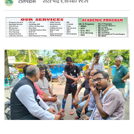
टोलपडोस
२०८१ भाद्र १, शनिबार १९:२९
महत्त्वपूर्ण हुन्छ : मेयर मण्डल
रौतहटमा चट्याङ लाग्दा एककोे मृत्यु
श्रीमती बलात्कार मुद्दामा श्रीमान्लाई छ महिना
कैद, एक लाख रुपैयाँ क्षतिपूर्ति