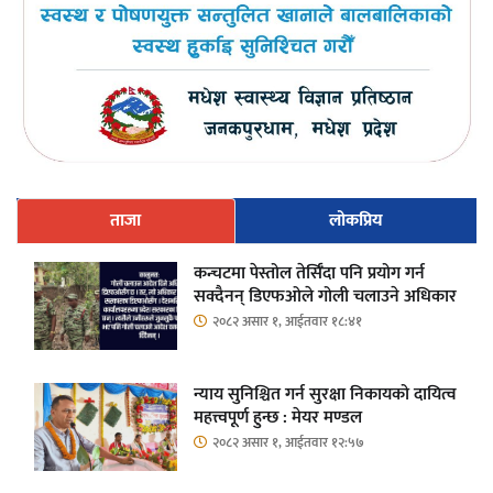
ताजा
लोकप्रिय
कन्चटमा पेस्तोल तेर्सिँदा पनि प्रयोग गर्न
सक्दैनन् डिएफओले गोली चलाउने अधिकार
२०८२ असार १, आईतवार १८:४१
न्याय सुनिश्चित गर्न सुरक्षा निकायको दायित्व
महत्त्वपूर्ण हुन्छ : मेयर मण्डल
२०८२ असार १, आईतवार १२:५७