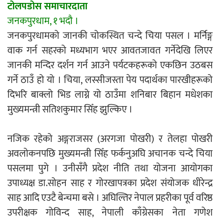
टोलपडोस समाचारदाता
एम्बुलेन्सको उपहार भारत र नेपालबीचको निकै
जनकपुरधाम, १ भदौ ।
बलियो र जीवन्त विकास साझेदारीको एक
जनकपुरधामको जानकी चोकस्थित चन्दे चिया पसल । मर्निङ्ग
हिस्सा : नियोग उपप्रमुख श्रीवास्तव
वाक गर्न सहरको मध्यभाग भएर आवतजावत गर्नेदेखि लिएर
जानकी मन्दिर दर्शन गर्न आउने पर्यटकहरूको एकछिन उठबस
गर्ने ठाउँ हो यो । चिया, लस्सीजस्ता पेय पदार्थका पारखीहरूको
दिभरि बाक्लो भिड लाग्ने यो ठाउँमा शनिबार बिहान मधेशका
प्रेस काउन्सिल सदस्य नियुक्तिमा विभेद भयो :
मुख्यमन्त्री सतिशकुमार सिँह झुल्किए ।
जनमत पत्रकार संघ
नजिक रहेको अङ्गराजसर (अरगजा पोखरी) र तेलहा पोखरी
अवलोकनपछि मुख्यमन्त्री सिँह फर्कनुअघि अचानक चन्दे चिया
पसलमा पुगे । उनीसँगै प्रदेश नीति तथा योजना आयोगका
परियोजना सकिनै लाग्दा खुल्यो वन उद्यमीले
उपाध्यक्ष डा.सोहन साह र गोरखापत्रका प्रदेश संयोजक धीरेन्द्र
सहुलियत ऋण लिने बाटो
साह आदि एउटै बेन्चमा बसे । अघिल्तिर नेपाल प्रहरीका पूर्व वरिष्ठ
उपरीक्षक गोविन्द साह, नेपाली काँग्रेसका नेता गणेश