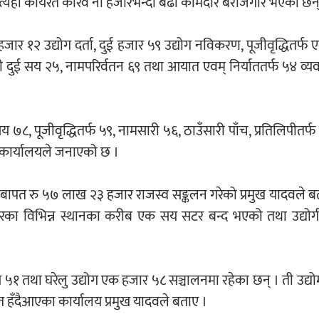
 त्यहाँ कार्यरत करिव नौ हजारभन्दा बढी कामदार बेरोजगार भएका छन्
ार १२ उद्योग दर्ता, दुई हजार ५९ उद्योग नविकरण, पूजीवृद्धितर्फ
पी दुई सय २५, नामपरिर्वतन ६९ तथा आयात एवम् निर्याततर्फ ५४ व्य
 ७८, पूजीवृद्धितर्फ ५९, नामसारी ५६, ठाउँसारी पाँच, प्रतिलिपीतर
ो कार्यालयले जनाएको छ ।
रण बापत रु ५७ लाख २३ हजार राजस्व सङ्कलन गरेको प्रमुख यादवले ब
कपुरका विभिन्न स्थानका करीब एक सय सटर बन्द भएको तथा उद्योग
य ५१ तथा घरेलु उद्योग एक हजार ५८ सञ्चालनमा रहेका छन् । ती उद्य
ित हँदैआएका कार्यालय प्रमुख यादवले बताए ।