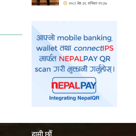
हिस्सा : नियोग उपप्रमुख
२०८२ जेष्ठ ३१, शनिबार १९:३७
श्रीवास्तव
हामी छौँ