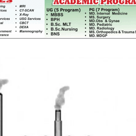
साझेदारीको एक हिस्सा : नियोग उपप्रमुख
ी प्रदेश
श्रीवास्तव
श्चिम प्रदेश
नदी अधिकारका ती कानुनी पाटा, जसले
बनाउँछ नदीलाई संरक्षण हकदार