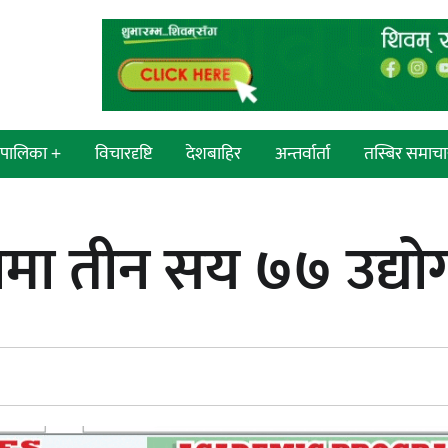
श/पालिका +
विचारदृष्टि
देशबाहिर
अन्तर्वार्ता
तस्बिर समाचा
 सांसद
न्याय सुनिश्चित गर्न सुरक्षा निकायको
ामा तीन सय ७७ उद्योग
प्रदेश
दायित्व महत्त्वपूर्ण हुन्छ : मेयर मण्डल
्रदेश
ी प्रदेश
 प्रदेश
एम्बुलेन्सको उपहार भारत र नेपालबीचको
निकै बलियो र जीवन्त विकास
ी प्रदेश