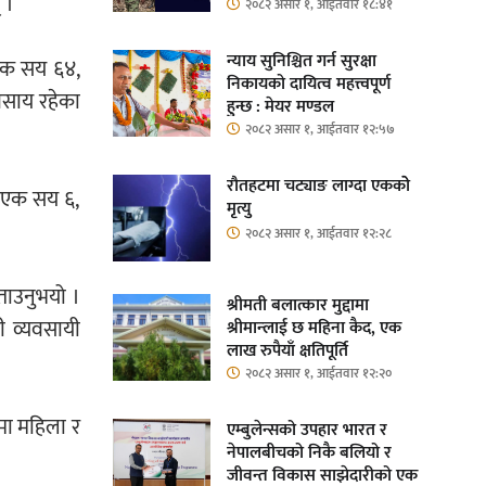
 ।
२०८२ असार १, आईतवार १८:४१
न्याय सुनिश्चित गर्न सुरक्षा
 एक सय ६४,
निकायको दायित्व महत्त्वपूर्ण
वसाय रहेका
हुन्छ : मेयर मण्डल
२०८२ असार १, आईतवार १२:५७
रौतहटमा चट्याङ लाग्दा एककोे
्फ एक सय ६,
मृत्यु
२०८२ असार १, आईतवार १२:२८
ताउनुभयो ।
श्रीमती बलात्कार मुद्दामा
ी व्यवसायी
श्रीमान्लाई छ महिना कैद, एक
लाख रुपैयाँ क्षतिपूर्ति
२०८२ असार १, आईतवार १२:२०
ोमा महिला र
एम्बुलेन्सको उपहार भारत र
नेपालबीचको निकै बलियो र
जीवन्त विकास साझेदारीको एक