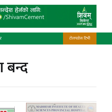
र
टोलपडोस टिभी
रौतहटमा चट्याङ लाग्दा एककोे मृत्यु
 बन्द
प्रेस काउन्सिल सदस्य नियुक्तिमा विभेद
भयो : जनमत पत्रकार संघ