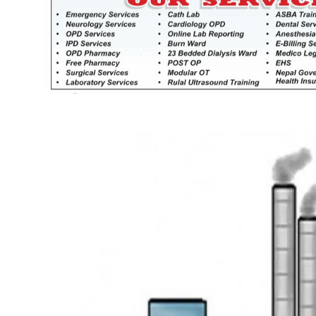
खेतीकिसानी
कर्णाल
सुदूरप
परियोजना सकिनै लाग्दा खुल्यो वन
उद्यमीले सहुलियत ऋण लिने बाटो
निर्धारित ठाउँमा राजर्षिजनक
विश्वविद्यालय भवन बनाउन
उपकुलपतिद्वारा आनाकानी