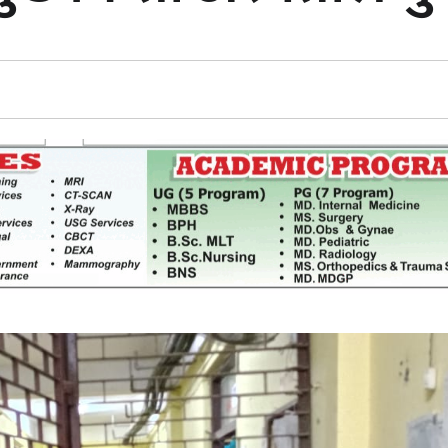
साझेदारीको एक हिस्सा : नियोग उपप्रमुख
ी प्रदेश
श्रीवास्तव
श्चिम प्रदेश
नदी अधिकारका ती कानुनी पाटा, जसले
बनाउँछ नदीलाई संरक्षण हकदार