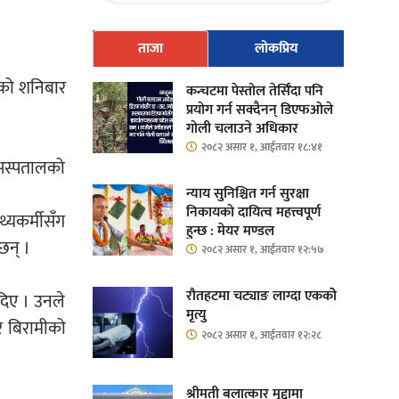
ताजा
लोकप्रिय
ालको शनिबार
कन्चटमा पेस्तोल तेर्सिँदा पनि
प्रयोग गर्न सक्दैनन् डिएफओले
गोली चलाउने अधिकार
२०८२ असार १, आईतवार १८:४१
 अस्पतालको
न्याय सुनिश्चित गर्न सुरक्षा
निकायको दायित्व महत्त्वपूर्ण
्यकर्मीसँग
हुन्छ : मेयर मण्डल
छन् ।
२०८२ असार १, आईतवार १२:५७
रौतहटमा चट्याङ लाग्दा एककोे
 दिए । उनले
मृत्यु
 र बिरामीको
२०८२ असार १, आईतवार १२:२८
श्रीमती बलात्कार मुद्दामा