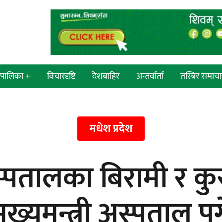
श/पालिका +
विचारदृष्टि
देशबाहिर
अन्तर्वार्ता
तस्बिर समाचा
 सांसद
न्याय सुनिश्चित गर्न सुरक्षा निकायको
प्रदेश
मधेश प्रदेश
दायित्व महत्त्वपूर्ण हुन्छ : मेयर मण्डल
्रदेश
पतालका बिरामी र कुरु
ी प्रदेश
 प्रदेश
एम्बुलेन्सको उपहार भारत र नेपालबीचको
मुख्यमन्त्री अस्पताल पुग
निकै बलियो र जीवन्त विकास
ी प्रदेश