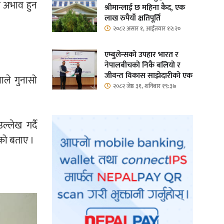
ि अभाव हुन
श्रीमान्लाई छ महिना कैद, एक
लाख रुपैयाँ क्षतिपूर्ति
२०८२ असार १, आईतवार १२:२०
एम्बुलेन्सको उपहार भारत र
नेपालबीचको निकै बलियो र
जीवन्त विकास साझेदारीको एक
ाले गुनासो
हिस्सा : नियोग उपप्रमुख
२०८२ जेष्ठ ३१, शनिबार १९:३७
श्रीवास्तव
्लेख गर्दै
ेको बताए ।