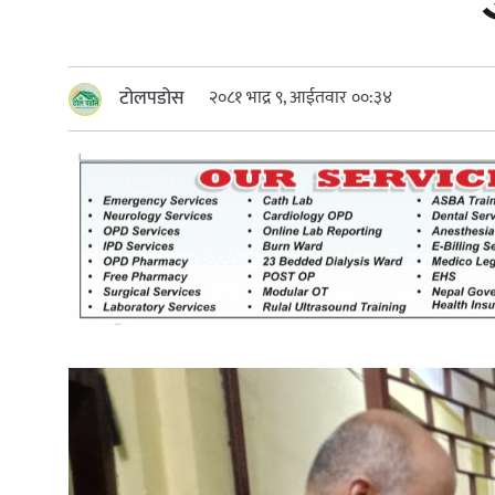
खेतीकिसानी
कर्णाल
सुदूरप
टोलपडोस
२०८१ भाद्र ९, आईतवार ००:३४
परियोजना सकिनै लाग्दा खुल्यो वन
उद्यमीले सहुलियत ऋण लिने बाटो
निर्धारित ठाउँमा राजर्षिजनक
विश्वविद्यालय भवन बनाउन
उपकुलपतिद्वारा आनाकानी