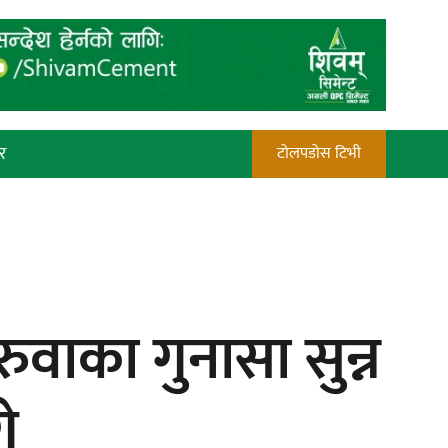
र
टोलपडोस टिभी
रौतहटमा चट्याङ लाग्दा एककोे मृत्यु
वाका गुनासा सुन्न
प्रेस काउन्सिल सदस्य नियुक्तिमा विभेद
े
भयो : जनमत पत्रकार संघ