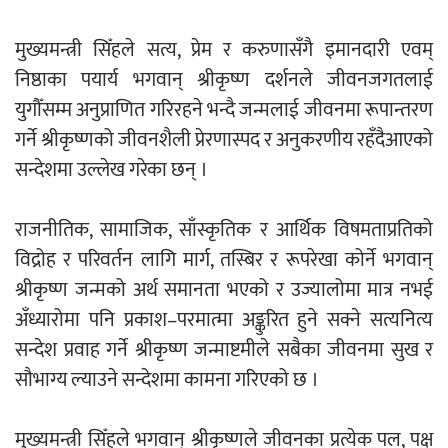
मुख्यमन्त्री सिँहले सत्य, प्रेम र करुणासँगै इमानदारी एवम्
नदी अधिकारका ती कानुनी पाटा, जसले
निष्ठाका पयार्य भगवान् श्रीकृष्ण दर्शनले जीवनजगतलाई
बनाउँछ नदीलाई संरक्षण हकदार
युगौँसम्म अनुप्राणित गरिरहने भन्दै जन्मलाई जीवनमा रूपान्तरण
गर्ने श्रीकृष्णको जीवनशैली प्रेरणास्पद र अनुकरणीय रहँदैआएको
सन्देशमा उल्लेख गरेका छन् ।
प्रतिस्पर्धाबिनाको नियुक्ति बदरबारे अन्तरिम
राजनीतिक, सामाजिक, साँस्कृतिक र आर्थिक विषमताप्रतिको
आदेश निक्र्योल गर्न असार ६ मा पेसी
विद्रोह र परिवर्तन लागि मार्ग, तस्बिर र रूपरेखा कोर्ने भगवान्
श्रीकृष्ण जन्मको अर्थ समानता भएको र उज्यालोमा मात्र नभई
अँध्यारोमा पनि प्रकाश–परमात्मा अङ्कुरित हुने सक्ने सत्यनित्य
सन्देश प्रवाह गर्ने श्रीकृष्ण जन्माष्टमीले सबैका जीवनमा सुख र
सौभाग्य ल्याउने सन्देशमा कामना गरिएको छ ।
निर्धारित ठाउँमा राजर्षिजनक विश्वविद्यालय
भवन बनाउन उपकुलपतिद्वारा आनाकानी
मुख्यमन्त्री सिँहले भगवान् श्रीकृष्णले जीवनका प्रत्येक पल, पक्ष