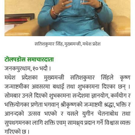
एम्बुलेन्सको उपहार भारत र नेपालबीचको निकै
बलियो र जीवन्त विकास साझेदारीको एक
हिस्सा : नियोग उपप्रमुख श्रीवास्तव
सतिशकुमार सिँह, मुख्यमन्त्री, मधेश प्रदेश
प्रेस काउन्सिल सदस्य नियुक्तिमा विभेद भयो :
टोलपडोस समाचारदाता
जनमत पत्रकार संघ
जनकपुरधाम, १० भदौ ।
मधेश प्रदेशका मुख्यमन्त्री सतिशकुमार सिँहले कृष्ण
जन्माष्टमीका अवसरमा बधाई तथा शुभकामना दिएका छन् ।
सोमबार उनले दिएको शुभकामना सन्देशमा ज्ञानयोग, कर्मयोग र
भक्तियोगका प्रणेता भगवान् श्रीकृष्णको जन्माष्टमी श्रद्धा, भक्ति र
परियोजना सकिनै लाग्दा खुल्यो वन उद्यमीले
आनन्दको उत्सव भएको र यसले युगीन चेतनाबोध तथा
सहुलियत ऋण लिने बाटो
सुपथगमनका लागि शक्ति एवम् सामथ्र्य प्रदान गर्ने विश्वास व्यक्त
गरिएको छ ।