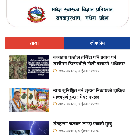
ताजा
लोकप्रिय
कन्चटमा पेस्तोल तेर्सिँदा पनि प्रयोग गर्न
सक्दैनन् डिएफओले गोली चलाउने अधिकार
२०८२ असार १, आईतवार १८:४१
न्याय सुनिश्चित गर्न सुरक्षा निकायको दायित्व
महत्त्वपूर्ण हुन्छ : मेयर मण्डल
२०८२ असार १, आईतवार १२:५७
रौतहटमा चट्याङ लाग्दा एककोे मृत्यु
२०८२ असार १, आईतवार १२:२८