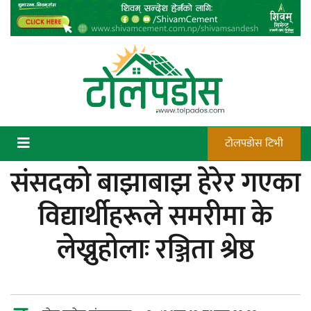
Skip
to
content
टोलपडोस टिभी
संसदको बाझाबाझ हेरेर गएका
कन्चटमा पेस्तोल तेर्सिँदा पनि प्रयोग गर्न
विद्यार्थीहरूले समरीमा के
सक्दैनन् डिएफओले गोली चलाउने अधिकार
लेख्नुहोलाः रञ्जिता श्रेष्ठ
न्याय सुनिश्चित गर्न सुरक्षा निकायको दायित्व