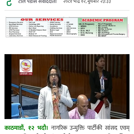
टोल पडोस संवाददाता
२०८१ भाद्र १२, बुधबार २३:३३
महत्त्वपूर्ण हुन्छ : मेयर मण्डल
रौतहटमा चट्याङ लाग्दा एककोे मृत्यु
श्रीमती बलात्कार मुद्दामा श्रीमान्लाई छ महिना
कैद, एक लाख रुपैयाँ क्षतिपूर्ति
काठमाडौं, १२ भदौ।
नागरिक उन्मुक्ति पार्टीकी सांसद एवम्