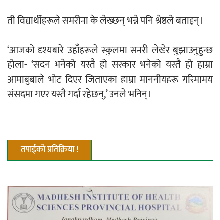
ती विद्यार्थीहरूले समरीमा के लेख्छन् भन्ने पनि श्रेष्ठले बताइन्।
नदी अधिकारका ती कानुनी पाटा, जसले
बनाउँछ नदीलाई संरक्षण हकदार
‘आजको दृश्यबारे उहाँहरूले स्कुलमा समरी लेखेर बुझाउनुहुन्छ
होला- ‘सदन भनेको यस्तै हो सरकार भनेको यस्तै हो हाम्रा
आमाबुबाले भोट दिएर जिताएका हाम्रा माननीयहरू गरिमामय
संसदमा गएर यस्तै गर्दा रहेछन्,’ उनले भनिन्।
प्रतिस्पर्धाबिनाको नियुक्ति बदरबारे अन्तरिम
आदेश निक्र्योल गर्न असार ६ मा पेसी
तपाईको प्रतिक्रिया !
निर्धारित ठाउँमा राजर्षिजनक विश्वविद्यालय
भवन बनाउन उपकुलपतिद्वारा आनाकानी