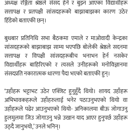
अध्यक्ष रञ्जिता श्रेष्ठले संसद हेर्न र बुझ्न आएका विद्यार्थीहरू
एम्बुलेन्सको उपहार भारत र नेपालबीचको निकै
सत्तापक्ष र प्रतपक्षी सांसदहरूको बाझाबाझका कारण उठेर
बलियो र जीवन्त विकास साझेदारीको एक
हिँडेको बताएकी छन्।
हिस्सा : नियोग उपप्रमुख श्रीवास्तव
बुधबार प्रतिनिधि सभा बैठकमा एमाले र माओवादी केन्द्रका
सांसदहरूको बाझाबाझ साम्य भएपछि बोलेकी श्रेष्ठले सदनमा
सत्तापक्ष र विपक्षी सांसदहरूबीच भनाभन हेर्न नसकेर
प्रेस काउन्सिल सदस्य नियुक्तिमा विभेद भयो :
विद्यार्थीहरू बाहिरिएको र त्यसले उनीहरूको मनोविज्ञानमा
जनमत पत्रकार संघ
संसदप्रति नकारात्मक धारणा पैदा भएको बताएकी हुन्।
‘उहाँहरू भट्टाभट उठेर एक्जिट हुनुहुँदै थियो। शायद उहाँहरू
अभिभावकहरूले उहाँहरुलाई भनेर पठाउनुभएको थियो वा
परियोजना सकिनै लाग्दा खुल्यो वन उद्यमीले
उहाँहरूले पढेर आउनुभएको थियो- अनिकालमा बीऊ जोगाउनु
सहुलियत ऋण लिने बाटो
हुलमुलमा जिउ जोगाउनु भन्ने उखान याद आएर हुनुपर्छ उहाँहरू
उठ्दै जानुभयो,’ उनले भनिन्।