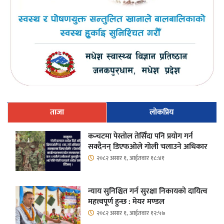
ताजा
लोकप्रिय
कन्चटमा पेस्तोल तेर्सिँदा पनि प्रयोग गर्न
सक्दैनन् डिएफओले गोली चलाउने अधिकार
२०८२ असार १, आईतवार १८:४१
न्याय सुनिश्चित गर्न सुरक्षा निकायको दायित्व
महत्त्वपूर्ण हुन्छ : मेयर मण्डल
२०८२ असार १, आईतवार १२:५७