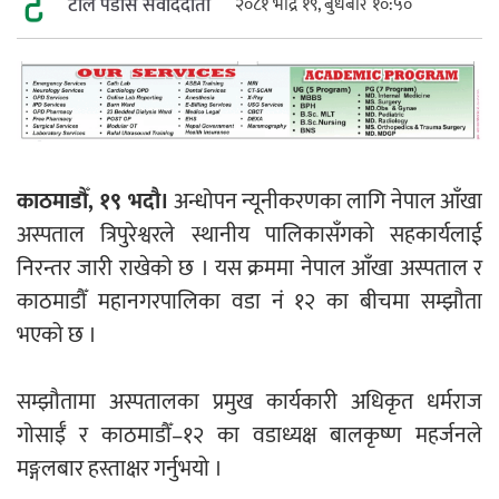
टोल पडोस संवाददाता
२०८१ भाद्र १९, बुधबार १०:५०
महत्त्वपूर्ण हुन्छ : मेयर मण्डल
रौतहटमा चट्याङ लाग्दा एककोे मृत्यु
काठमाडौँ, १९ भदौ।
अन्धोपन न्यूनीकरणका लागि नेपाल आँखा
अस्पताल त्रिपुरेश्वरले स्थानीय पालिकासँगको सहकार्यलाई
निरन्तर जारी राखेको छ । यस क्रममा नेपाल आँखा अस्पताल र
काठमाडौँ महानगरपालिका वडा नं १२ का बीचमा सम्झौता
भएको छ ।
श्रीमती बलात्कार मुद्दामा श्रीमान्लाई छ महिना
कैद, एक लाख रुपैयाँ क्षतिपूर्ति
सम्झौतामा अस्पतालका प्रमुख कार्यकारी अधिकृत धर्मराज
गोसाईँ र काठमाडौँ–१२ का वडाध्यक्ष बालकृष्ण महर्जनले
मङ्गलबार हस्ताक्षर गर्नुभयो ।