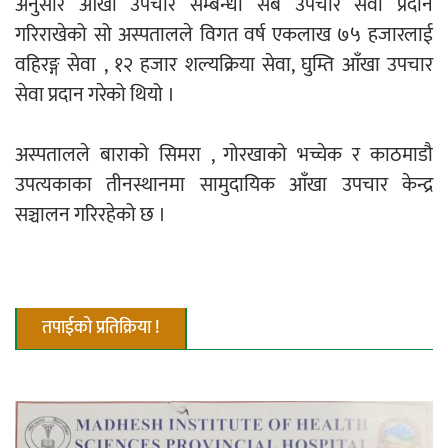
अनुसार आँखा उपचार सम्बन्धी सबै उपचार सेवा प्रदान
गरिराखेको सो अस्पतालले विगत वर्ष एकलाख ७५ हजारलाई
वहिरङ्ग सेवा , १२ हजार शल्यक्रिया सेवा, घुम्ति आँखा उपचार
नदी अधिकारका ती कानुनी पाटा, जसले
सेवा प्रदान गरेको थियो ।
बनाउँछ नदीलाई संरक्षण हकदार
अस्पतालले बाराको सिमरा , गोरखाको भच्चेक र काठमाडौ
उपत्यकाका तीनस्थानमा सामुदायिक आँखा उपचार केन्द्र
सञ्चालन गरिरहेको छ ।
प्रतिस्पर्धाबिनाको नियुक्ति बदरबारे अन्तरिम
आदेश निक्र्योल गर्न असार ६ मा पेसी
तपाईको प्रतिक्रिया !
निर्धारित ठाउँमा राजर्षिजनक विश्वविद्यालय
भवन बनाउन उपकुलपतिद्वारा आनाकानी