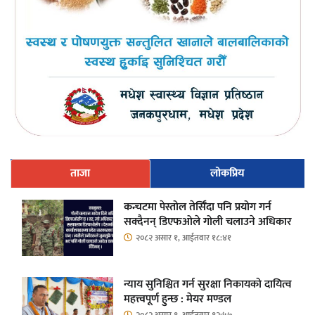
ताजा
लोकप्रिय
कन्चटमा पेस्तोल तेर्सिँदा पनि प्रयोग गर्न
सक्दैनन् डिएफओले गोली चलाउने अधिकार
२०८२ असार १, आईतवार १८:४१
न्याय सुनिश्चित गर्न सुरक्षा निकायको दायित्व
महत्त्वपूर्ण हुन्छ : मेयर मण्डल
२०८२ असार १, आईतवार १२:५७