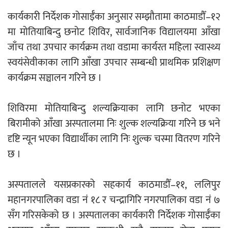
कार्यकारी निर्देशक गोसाईँका अनुसार सम्झौतामा काठमाडौँ–१२
एम्बुलेन्सको उपहार भारत र नेपालबीचको निकै
मा मोतियाबिन्दु छनोट शिविर, सार्वजानिक विद्यालयमा आँखा
बलियो र जीवन्त विकास साझेदारीको एक
जाँच तथा उपचार कार्यक्रम तथा वडामा कार्यरत महिला स्वास्थ्य
हिस्सा : नियोग उपप्रमुख श्रीवास्तव
स्वयंसेवीकाका लागि आँखा उपचार सम्बन्धी प्राथमिक प्रशिक्षण
कार्यक्रम सञ्चालन गरिने छ ।
प्रेस काउन्सिल सदस्य नियुक्तिमा विभेद भयो :
शिविरमा मोतियाबिन्दु शल्यक्रियाका लागि छनोट भएका
जनमत पत्रकार संघ
बिरामीको आँखा अस्पतालमा निः शुल्क शल्यक्रिया गरिने छ भने
दृष्टि न्यून भएका विद्यार्थीका लागि निः शुल्क चस्मा वितरण गरिने
छ ।
परियोजना सकिनै लाग्दा खुल्यो वन उद्यमीले
अस्पतालले यसप्रकारको सहकार्य काठमाडौँ–११, ललिपुर
सहुलियत ऋण लिने बाटो
महानगरपालिका वडा नं १८ र चन्द्रागिरि नगरपालिका वडा नं ७
सँग गरिसकेको छ । अस्पतालका कार्यकारी निर्देशक गोसाईँका