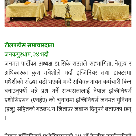
एम्बुलेन्सको उपहार भारत र नेपालबीचको निकै
बलियो र जीवन्त विकास साझेदारीको एक
हिस्सा : नियोग उपप्रमुख श्रीवास्तव
टोलपडोस समाचारदाता
जनकपुरधाम, २४ भदौ ।
प्रेस काउन्सिल सदस्य नियुक्तिमा विभेद भयो :
जनमत पार्टीका अध्यक्ष डा.सिके राउतले सहभागिता, नेतृत्व र
जनमत पत्रकार संघ
अधिकारका कुरा मधेशीले गर्दा इन्जिनियर तथा डाक्टरमा
मधेशीको सँख्या बढी भएको भन्दै सचिवलगायत कर्मचारी किन
बनाउनुपर्यो भन्ने प्रश्न गर्ने राज्यसत्तालाई नेपाल इन्जिनियर्स
एशोसिएसन (एनईए) को चुनावमा इन्जिनियर्स जनमत युनियन
परियोजना सकिनै लाग्दा खुल्यो वन उद्यमीले
(इजु) सहितको गठबन्धन जिताएर जबाफ दिनुपर्ने बताएका छन्
सहुलियत ऋण लिने बाटो
।