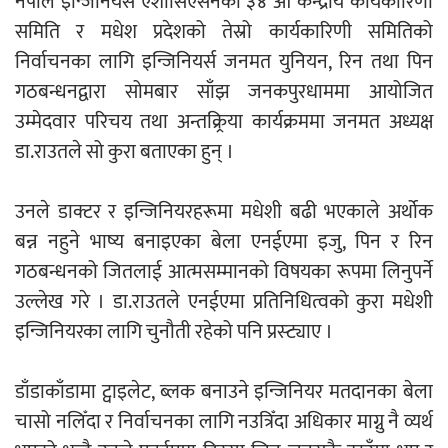
नेपाल इन्जिनियर्स एशोसिएसनको ३४ औँ केन्द्रीय कार्यकारिणी
समिति र मधेश प्रदेशको तेस्रो कार्यकारिणी समितिको
निर्वाचनका लागि इन्जिनियर्स जनमत युनियन, रिन तथा पिन
नदी अधिकारका ती कानुनी पाटा, जसले
गठबन्धनद्वारा सोमबार साँझ जनकपुरधाममा आयोजित
बनाउँछ नदीलाई संरक्षण हकदार
उम्मेदवार परिचय तथा अन्तक्र्रिया कार्यक्रममा जनमत अध्यक्ष
डा.राउतले सो कुरा बताएका हुन् ।
उनले डाक्टर र इन्जिनियरहरूमा मधेशी बढी भएकाले अर्थोक
प्रतिस्पर्धाबिनाको नियुक्ति बदरबारे अन्तरिम
बन्न नहुने भाष्य बनाइएका बेला एनईएमा इजु, पिन र रिन
आदेश निक्र्योल गर्न असार ६ मा पेसी
गठबन्धनको जितलाई आत्मसम्मानको विषयका रूपमा लिनुपर्ने
उल्लेख गरे । डा.राउतले एनईएमा प्रतिनिधित्वको कुरा मधेशी
इन्जिनियरका लागि चुनौती रहेको पनि प्रस्ट्याए ।
निर्धारित ठाउँमा राजर्षिजनक विश्वविद्यालय
डाँडाकाँडामा ट्वाइलेट, ब्लक बनाउने इन्जिनियर मतदानका बेला
भवन बनाउन उपकुलपतिद्वारा आनाकानी
चासो नलिँदा र निर्वाचनका लागि नउत्रिँदा अधिकार माग्नु नै व्यर्थ