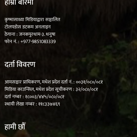
हाम्रो बारेमा
एम्बुलेन्सको उपहार भारत र नेपालबीचको निकै
बलियो र जीवन्त विकास साझेदारीको एक
कृष्मासाध्या मिडियाद्वारा सञ्चालित
टोलपडोस डटकम अनलाइन
हिस्सा : नियोग उपप्रमुख श्रीवास्तव
ठेगाना : जनकपुरधाम-३. धनुषा
फोन नं. : +977-9851083339
प्रेस काउन्सिल सदस्य नियुक्तिमा विभेद भयो :
दर्ता विवरण
जनमत पत्रकार संघ
आमसञ्चार प्राधिकरण, मधेश प्रदेश दर्ता नं. : ००३१/०८०/०८१
मिडिया काउन्सिल, मधेश प्रदेश सूचीकरण : ३२/०८०/०८१
दर्ता नम्बर : १८००३/४४५/०८०/०८१
स्थायी लेखा नम्बर : ११८३३७४६९
परियोजना सकिनै लाग्दा खुल्यो वन उद्यमीले
सहुलियत ऋण लिने बाटो
हामी छौँ