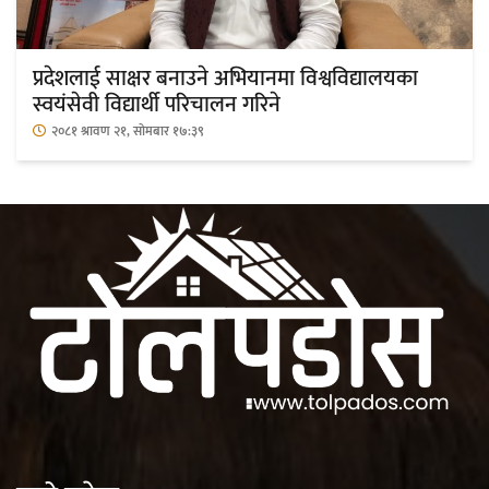
महत्त्वपूर्ण हुन्छ : मेयर मण्डल
प्रदेशलाई साक्षर बनाउने अभियानमा विश्वविद्यालयका
स्वयंसेवी विद्यार्थी परिचालन गरिने
२०८१ श्रावण २१, सोमबार १७:३९
रौतहटमा चट्याङ लाग्दा एककोे मृत्यु
श्रीमती बलात्कार मुद्दामा श्रीमान्लाई छ महिना
कैद, एक लाख रुपैयाँ क्षतिपूर्ति