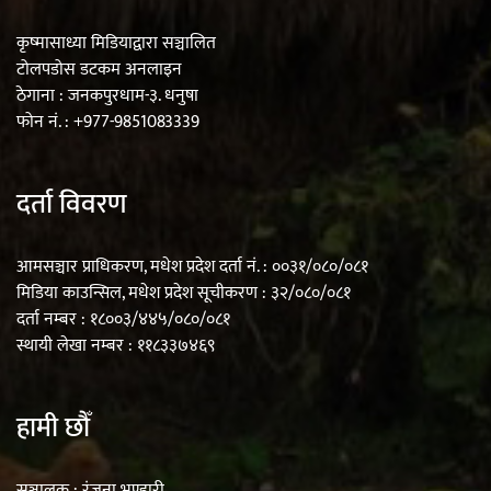
एम्बुलेन्सको उपहार भारत र नेपालबीचको निकै
कृष्मासाध्या मिडियाद्वारा सञ्चालित
बलियो र जीवन्त विकास साझेदारीको एक
टोलपडोस डटकम अनलाइन
ठेगाना : जनकपुरधाम-३. धनुषा
हिस्सा : नियोग उपप्रमुख श्रीवास्तव
फोन नं. : +977-9851083339
दर्ता विवरण
प्रेस काउन्सिल सदस्य नियुक्तिमा विभेद भयो :
जनमत पत्रकार संघ
आमसञ्चार प्राधिकरण, मधेश प्रदेश दर्ता नं. : ००३१/०८०/०८१
मिडिया काउन्सिल, मधेश प्रदेश सूचीकरण : ३२/०८०/०८१
दर्ता नम्बर : १८००३/४४५/०८०/०८१
स्थायी लेखा नम्बर : ११८३३७४६९
परियोजना सकिनै लाग्दा खुल्यो वन उद्यमीले
सहुलियत ऋण लिने बाटो
हामी छौँ
सञ्चालक : रंजना भण्डारी