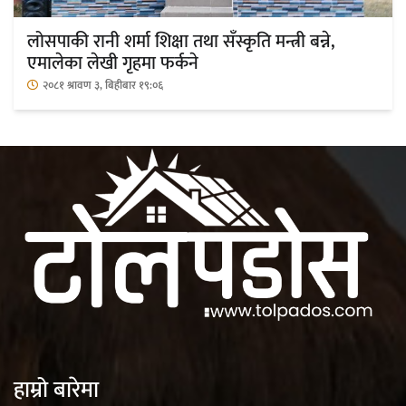
महत्त्वपूर्ण हुन्छ : मेयर मण्डल
लोसपाकी रानी शर्मा शिक्षा तथा सँस्कृति मन्त्री बन्ने,
एमालेका लेखी गृहमा फर्कने
२०८१ श्रावण ३, बिहीबार १९:०६
रौतहटमा चट्याङ लाग्दा एककोे मृत्यु
श्रीमती बलात्कार मुद्दामा श्रीमान्लाई छ महिना
कैद, एक लाख रुपैयाँ क्षतिपूर्ति
हाम्रो बारेमा